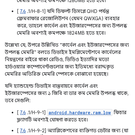
মেমরি অবশ্যই কমপক্ষে 1280MB হতে হবে।
[
7.6
.1/H-8-1] যদি ডিফল্ট ডিসপ্লে QHD পর্যন্ত
ফ্রেমবাফার রেজোলিউশন (যেমন QWXGA) ব্যবহার
করে, তাহলে কার্নেল এবং ইউজারস্পেসের জন্য উপলব্ধ
মেমরি অবশ্যই কমপক্ষে 1824MB হতে হবে।
উল্লেখ্য যে, উপরে উল্লিখিত "কার্নেল এবং ইউজারস্পেসের জন্য
উপলব্ধ মেমরি" বলতে ডিভাইস ইমপ্লিমেন্টেশনে কার্নেলের
নিয়ন্ত্রণের বাইরে থাকা রেডিও, ভিডিও ইত্যাদির মতো
হার্ডওয়্যার কম্পোনেন্টগুলোর জন্য ইতিমধ্যে বরাদ্দকৃত
মেমরির অতিরিক্ত মেমরি স্পেসকে বোঝানো হয়েছে।
যদি হ্যান্ডহেল্ড ডিভাইস বাস্তবায়নে কার্নেল এবং
ইউজারস্পেসের জন্য ১ জিবি বা তার কম মেমরি উপলব্ধ থাকে,
তবে সেগুলি:
[
7.6
.1/H-9-1]
android.hardware.ram.low
ফিচার
ফ্ল্যাগটি অবশ্যই ঘোষণা করতে হবে।
[
7.6
.1/H-9-2] অ্যাপ্লিকেশনের ব্যক্তিগত ডেটার জন্য (যা