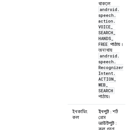
থাকলে
android
.
speech
.
action
.
VOICE
_
SEARCH
_
HANDS
_
FREE
পাঠায়
।
অন্যথায়
android
.
speech
.
Recognizer
Intent
.
ACTION
_
WEB
_
SEARCH
পাঠায়।
ইনকামিং
ইনপুট
: শর্ট
কল
প্রেস
আউটপুট
:
কল গ্রহণ