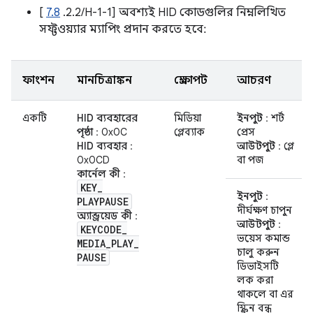
[
7.8
.2.2/H-1-1] অবশ্যই HID কোডগুলির নিম্নলিখিত
সফ্টওয়্যার ম্যাপিং প্রদান করতে হবে:
ফাংশন
মানচিত্রাঙ্কন
প্রেক্ষাপট
আচরণ
একটি
HID ব্যবহারের
মিডিয়া
ইনপুট
: শর্ট
পৃষ্ঠা
: 0x0C
প্লেব্যাক
প্রেস
HID ব্যবহার
:
আউটপুট
: প্লে
0x0CD
বা পজ
কার্নেল কী
:
KEY
_
ইনপুট
:
PLAYPAUSE
দীর্ঘক্ষণ চাপুন
অ্যান্ড্রয়েড কী
:
আউটপুট
:
KEYCODE
_
ভয়েস কমান্ড
MEDIA
_
PLAY
_
চালু করুন
PAUSE
ডিভাইসটি
লক করা
থাকলে বা এর
স্ক্রিন বন্ধ