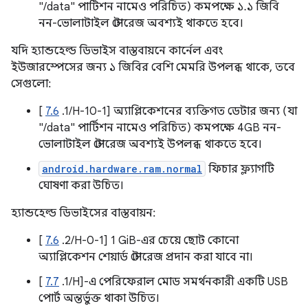
"/data" পার্টিশন নামেও পরিচিত) কমপক্ষে ১.১ জিবি
নন-ভোলাটাইল স্টোরেজ অবশ্যই থাকতে হবে।
যদি হ্যান্ডহেল্ড ডিভাইস বাস্তবায়নে কার্নেল এবং
ইউজারস্পেসের জন্য ১ জিবির বেশি মেমরি উপলব্ধ থাকে, তবে
সেগুলো:
[
7.6
.1/H-10-1] অ্যাপ্লিকেশনের ব্যক্তিগত ডেটার জন্য (যা
"/data" পার্টিশন নামেও পরিচিত) কমপক্ষে 4GB নন-
ভোলাটাইল স্টোরেজ অবশ্যই উপলব্ধ থাকতে হবে।
android.hardware.ram.normal
ফিচার ফ্ল্যাগটি
ঘোষণা করা উচিত।
হ্যান্ডহেল্ড ডিভাইসের বাস্তবায়ন:
[
7.6
.2/H-0-1] 1 GiB-এর চেয়ে ছোট কোনো
অ্যাপ্লিকেশন শেয়ার্ড স্টোরেজ প্রদান করা যাবে না।
[
7.7
.1/H]-এ পেরিফেরাল মোড সমর্থনকারী একটি USB
পোর্ট অন্তর্ভুক্ত থাকা উচিত।