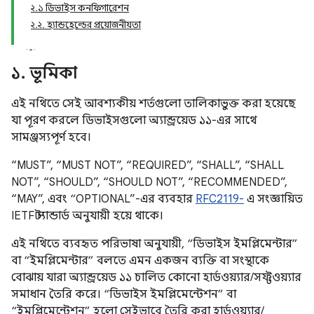
২.১ ডিভাইস কনফিগারেশন
২.২. হ্যান্ডহেল্ডের প্রয়োজনীয়তা
১
.
ভূমিকা
এই নথিতে সেই আবশ্যকীয় শর্তগুলো তালিকাভুক্ত করা হয়েছে
যা পূরণ করলে ডিভাইসগুলো অ্যান্ড্রয়েড ১১-এর সাথে
সামঞ্জস্যপূর্ণ হবে।
“MUST”, “MUST NOT”, “REQUIRED”, “SHALL”, “SHALL
NOT”, “SHOULD”, “SHOULD NOT”, “RECOMMENDED”,
“MAY”, এবং “OPTIONAL”-এর ব্যবহার
RFC2119-
এ সংজ্ঞায়িত
IETF স্ট্যান্ডার্ড অনুযায়ী হয়ে থাকে।
এই নথিতে ব্যবহৃত পরিভাষা অনুযায়ী, “ডিভাইস ইমপ্লিমেন্টার”
বা “ইমপ্লিমেন্টার” বলতে এমন একজন ব্যক্তি বা সংস্থাকে
বোঝায় যারা অ্যান্ড্রয়েড ১১ চালিত কোনো হার্ডওয়্যার/সফ্টওয়্যার
সমাধান তৈরি করে। “ডিভাইস ইমপ্লিমেন্টেশন” বা
“ইমপ্লিমেন্টেশন” হলো সেইভাবে তৈরি করা হার্ডওয়্যার/