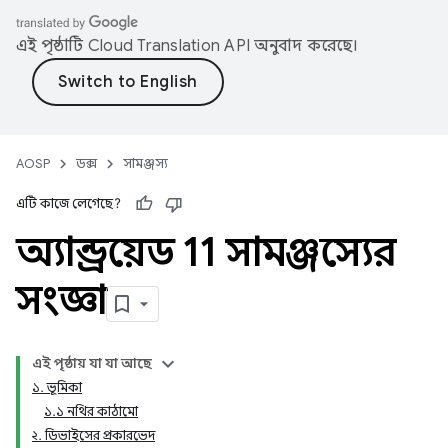
এই পৃষ্ঠাটি
Cloud Translation API
অনুবাদ করেছে।
AOSP
ডক্স
সামঞ্জস্য
এটি কাজে লেগেছে?
অ্যান্ড্রয়েড 11 সামঞ্জস্যের
সংজ্ঞা
এই পৃষ্ঠায় যা যা আছে
১. ভূমিকা
১.১ নথির কাঠামো
২. ডিভাইসের প্রকারভেদ