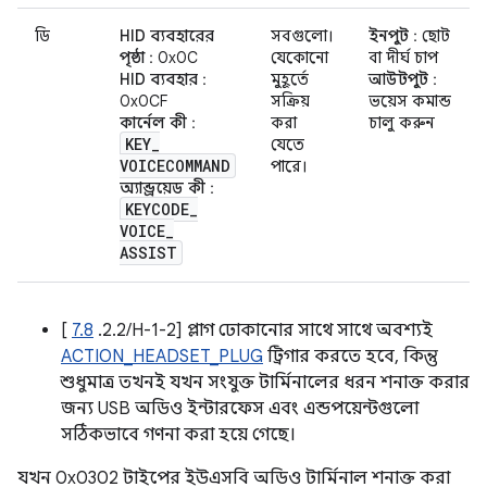
ডি
HID ব্যবহারের
সবগুলো।
ইনপুট
: ছোট
পৃষ্ঠা
: 0x0C
যেকোনো
বা দীর্ঘ চাপ
HID ব্যবহার
:
মুহূর্তে
আউটপুট
:
0x0CF
সক্রিয়
ভয়েস কমান্ড
কার্নেল কী
:
করা
চালু করুন
KEY
_
যেতে
VOICECOMMAND
পারে।
অ্যান্ড্রয়েড কী
:
KEYCODE
_
VOICE
_
ASSIST
[
7.8
.2.2/H-1-2] প্লাগ ঢোকানোর সাথে সাথে অবশ্যই
ACTION_HEADSET_PLUG
ট্রিগার করতে হবে, কিন্তু
শুধুমাত্র তখনই যখন সংযুক্ত টার্মিনালের ধরন শনাক্ত করার
জন্য USB অডিও ইন্টারফেস এবং এন্ডপয়েন্টগুলো
সঠিকভাবে গণনা করা হয়ে গেছে।
যখন 0x0302 টাইপের ইউএসবি অডিও টার্মিনাল শনাক্ত করা