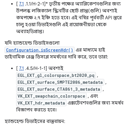
[
7.1
.1.1/H-2-1]* তৃতীয় পক্ষের অ্যাপ্লিকেশনগুলির জন্য
উপলব্ধ লজিক্যাল স্ক্রিনটির ছোট প্রান্ত(গুলি) অবশ্যই
কমপক্ষে ২.৭ ইঞ্চি হতে হবে। এই নথির পূর্ববর্তী API স্তরে
চালু হওয়া ডিভাইসগুলি এই প্রয়োজনীয়তা থেকে
অব্যাহতিপ্রাপ্ত।
যদি হ্যান্ডহেল্ড ডিভাইসগুলো
Configuration.isScreenHdr()
এর মাধ্যমে হাই
ডাইনামিক রেঞ্জ ডিসপ্লে সমর্থনের দাবি করে, তবে তারা:
[
7.1
.4.5/H-1-1] অবশ্যই
EGL_EXT_gl_colorspace_bt2020_pq
,
EGL_EXT_surface_SMPTE2086_metadata
,
EGL_EXT_surface_CTA861_3_metadata
,
VK_EXT_swapchain_colorspace
, এবং
VK_EXT_hdr_metadata
এক্সটেনশনগুলির জন্য সমর্থন
বিজ্ঞাপন করতে হবে।
হ্যান্ডহেল্ড ডিভাইসের বাস্তবায়ন: