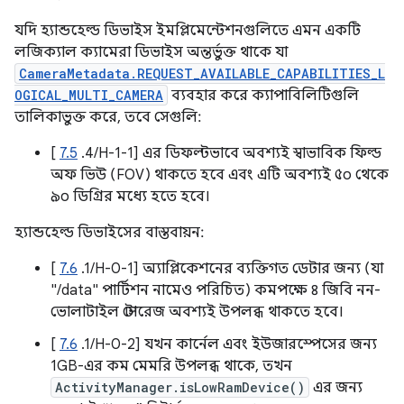
যদি হ্যান্ডহেল্ড ডিভাইস ইমপ্লিমেন্টেশনগুলিতে এমন একটি
লজিক্যাল ক্যামেরা ডিভাইস অন্তর্ভুক্ত থাকে যা
CameraMetadata.REQUEST_AVAILABLE_CAPABILITIES_L
OGICAL_MULTI_CAMERA
ব্যবহার করে ক্যাপাবিলিটিগুলি
তালিকাভুক্ত করে, তবে সেগুলি:
[
7.5
.4/H-1-1] এর ডিফল্টভাবে অবশ্যই স্বাভাবিক ফিল্ড
অফ ভিউ (FOV) থাকতে হবে এবং এটি অবশ্যই ৫০ থেকে
৯০ ডিগ্রির মধ্যে হতে হবে।
হ্যান্ডহেল্ড ডিভাইসের বাস্তবায়ন:
[
7.6
.1/H-0-1] অ্যাপ্লিকেশনের ব্যক্তিগত ডেটার জন্য (যা
"/data" পার্টিশন নামেও পরিচিত) কমপক্ষে ৪ জিবি নন-
ভোলাটাইল স্টোরেজ অবশ্যই উপলব্ধ থাকতে হবে।
[
7.6
.1/H-0-2] যখন কার্নেল এবং ইউজারস্পেসের জন্য
1GB-এর কম মেমরি উপলব্ধ থাকে, তখন
ActivityManager.isLowRamDevice()
এর জন্য