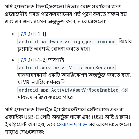
যদি হ্যান্ডহেল্ড ডিভাইসগুলো ভিআর মোড সমর্থনের জন্য
প্রয়োজনীয় সমস্ত পারফরম্যান্সের শর্ত পূরণ করতে সক্ষম হয়
এবং এর জন্য সমর্থন অন্তর্ভুক্ত করে, তবে সেগুলো:
[
7.9
.1/H-1-1]
android.hardware.vr.high_performance
ফিচার
ফ্ল্যাগটি অবশ্যই ঘোষণা করতে হবে।
[
7.9
.1/H-1-2] অবশ্যই
android.service.vr.VrListenerService
বাস্তবায়নকারী একটি অ্যাপ্লিকেশন অন্তর্ভুক্ত করতে হবে,
যা VR অ্যাপ্লিকেশনগুলি
android.app.Activity#setVrModeEnabled
এর
মাধ্যমে সক্রিয় করতে পারে।
যদি হ্যান্ডহেল্ড ডিভাইস ইমপ্লিমেন্টেশনে হোস্ট মোডে এক বা
একাধিক USB-C পোর্ট অন্তর্ভুক্ত থাকে এবং (USB অডিও ক্লাস)
ইমপ্লিমেন্ট করা হয়, তবে
সেকশন ৭.৭.২-
এর আবশ্যকতাগুলো
ছাড়াও সেগুলোকে: