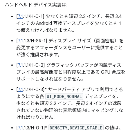
ハンドヘルド デバイス実装は:
[
7.1
.1.1/H-0-1] 少なくとも短辺 2.2 インチ、長辺 3.4
インチの Android 互換ディスプレイを少なくとも 1
つ備えなければなりません。
[
7.1
.1.3/H-SR-1] ディスプレイ サイズ（画面密度）を
変更するアフォーダンスをユーザーに提供すること
が強く推奨されます。
[
7.1
.1.1/H-0-2] グラフィック バッファが内蔵ディス
プレイの最高解像度と同程度以上である GPU 合成を
サポートしなければなりません。
[
7.1
.1.1/H-0-3]* サードパーティ アプリで利用できる
ようにする各
UI_MODE_NORMAL
ディスプレイを、
少なくとも短辺 2.2 インチ、長辺 3.4 インチの遮蔽
されていない物理的な表示領域内にマッピングしな
ければなりません。
[
7.1
.1.3/H-0-1]*
DENSITY_DEVICE_STABLE
の値は、