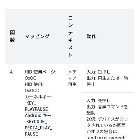
コ
ン
関
テ
マッピング
動作
数
キ
ス
ト
A
HID 使用ページ
:
メデ
入力
: 短押し
0x0C
ィア
出力
: 再生または一時
HID 使用
:
再生
停止
0x0CD
カーネルキー
:
入力
: 長押し
KEY
_
出力
: 音声コマンドを
PLAYPAUSE
起動
Android キー
:
送信
: デバイスがロッ
KEYCODE
_
クされているか画面
MEDIA
_
PLAY
_
がオフの場合は
PAUSE
android
.
speech
.