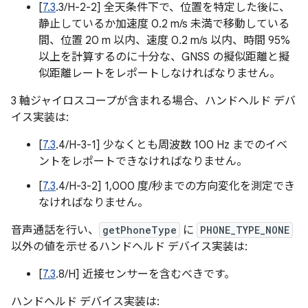
[
7.3
.3/H-2-2] 全天条件下で、位置を特定した後に、
静止しているか加速度 0.2 m/s 未満で移動している
間、位置 20 m 以内、速度 0.2 m/s 以内、時間 95%
以上を計算するのに十分な、GNSS の擬似距離と擬
似距離レートをレポートしなければなりません。
3 軸ジャイロスコープが含まれる場合、ハンドヘルド デバ
イス実装は:
[
7.3
.4/H-3-1] 少なくとも周波数 100 Hz までのイベ
ントをレポートできなければなりません。
[
7.3
.4/H-3-2] 1,000 度/秒までの方向変化を測定でき
なければなりません。
音声通話を行い、
getPhoneType
に
PHONE_TYPE_NONE
以外の値を示せるハンドヘルド デバイス実装は:
[
7.3
.8/H] 近接センサーを含むべきです。
ハンドヘルド デバイス実装は: