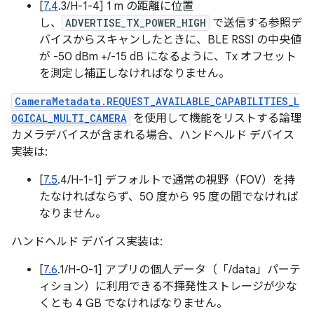
[
7.4
.3/H-1-4] 1 m の距離に位置
し、
ADVERTISE_TX_POWER_HIGH
で送信する参照デ
バイスからスキャンしたときに、BLE RSSI の中央値
が -50 dBm +/-15 dB になるように、Tx オフセット
を測定し補正しなければなりません。
CameraMetadata.REQUEST_AVAILABLE_CAPABILITIES_L
OGICAL_MULTI_CAMERA
を使用して機能をリストする論理
カメラデバイスが含まれる場合、ハンドヘルド デバイス
実装は:
[
7.5
.4/H-1-1] デフォルトで通常の視野（FOV）を持
たなければならず、50 度から 95 度の間でなければ
なりません。
ハンドヘルド デバイス実装は:
[
7.6
.1/H-0-1] アプリの個人データ（「/data」パーテ
ィション）に利用できる不揮発性ストレージが少な
くとも 4 GB でなければなりません。