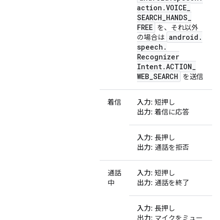
action
.
VOICE
_
SEARCH
_
HANDS
_
FREE
を、それ以外
android
.
の場合は
speech
.
Recognizer
Intent
.
ACTION
_
WEB
_
SEARCH
を送信
着信
入力
: 短押し
出力
: 着信に応答
入力
: 長押し
出力
: 通話を拒否
通話
入力
: 短押し
中
出力
: 通話を終了
入力
: 長押し
出力
: マイクをミュー