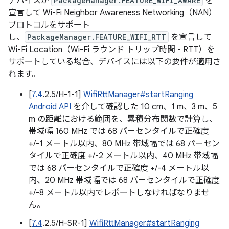
デバイスが
PackageManager.FEATURE_WIFI_AWARE
を
宣言して Wi-Fi Neighbor Awareness Networking（NAN）
プロトコルをサポート
し、
PackageManager.FEATURE_WIFI_RTT
を宣言して
Wi-Fi Location（Wi-Fi ラウンド トリップ時間 - RTT）を
サポートしている場合、デバイスには以下の要件が適用さ
れます。
[
7.4
.2.5/H-1-1]
WifiRttManager#startRanging
Android API
を介して確認した 10 cm、1 m、3 m、5
m の距離における範囲を、累積分布関数で計算し、
帯域幅 160 MHz では 68 パーセンタイルで正確度
+/-1 メートル以内、80 MHz 帯域幅では 68 パーセン
タイルで正確度 +/-2 メートル以内、40 MHz 帯域幅
では 68 パーセンタイルで正確度 +/-4 メートル以
内、20 MHz 帯域幅では 68 パーセンタイルで正確度
+/-8 メートル以内でレポートしなければなりませ
ん。
[
7.4
.2.5/H-SR-1]
WifiRttManager#startRanging