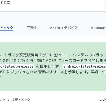
コード検索
トピック
互換性
Android デバイス
Automot
年より、トランク安定版開発モデルに沿ってエコシステムのプラ
 2 四半期と第 4 四半期に AOSP にソースコードを公開しま
id-latest-release
を使用します。
android-latest-relea
AOSP にプッシュされた最新のリリースを参照します。詳細に
い。
ント
主要トピック
この