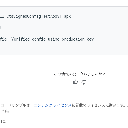
ll
CtsSignedConfigTestAppV1.apk

t

fig:
Verified
config
using
production
key

この情報は役に立ちましたか？
やコードサンプルは、
コンテンツ ライセンス
に記載のライセンスに従います。Java
標です。
UTC。