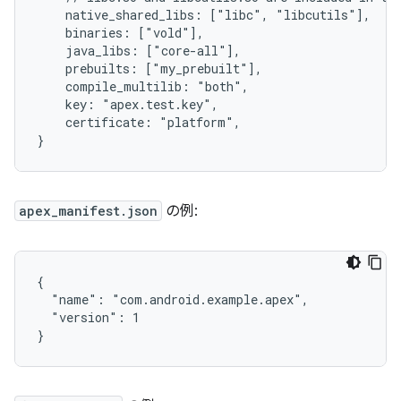
    native_shared_libs: ["libc", "libcutils"],

    binaries: ["vold"],

    java_libs: ["core-all"],

    prebuilts: ["my_prebuilt"],

    compile_multilib: "both",

    key: "apex.test.key",

    certificate: "platform",

apex_manifest.json
の例:
{

  "name": "com.android.example.apex",

  "version": 1
