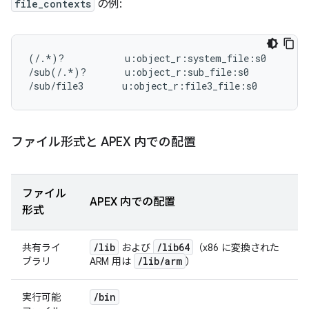
file_contexts
の例:
(/.*)?           u:object_r:system_file:s0

/sub(/.*)?       u:object_r:sub_file:s0

ファイル形式と APEX 内での配置
ファイル
APEX 内での配置
形式
/
lib
/
lib64
共有ライ
および
（x86 に変換された
/
lib
/
arm
ブラリ
ARM 用は
）
/
bin
実行可能