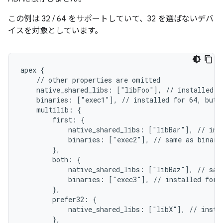
この例は 32 / 64 をサポートしていて、32 を選ばないデバ
イスを対象としています。
apex {

    // other properties are omitted

    native_shared_libs: ["libFoo"], // installed fo
    binaries: ["exec1"], // installed for 64, but n
    multilib: {

        first: {

            native_shared_libs: ["libBar"], // inst
            binaries: ["exec2"], // same as binarie
        },

        both: {

            native_shared_libs: ["libBaz"], // same
            binaries: ["exec3"], // installed for 3
        },

        prefer32: {

            native_shared_libs: ["libX"], // instal
        },
