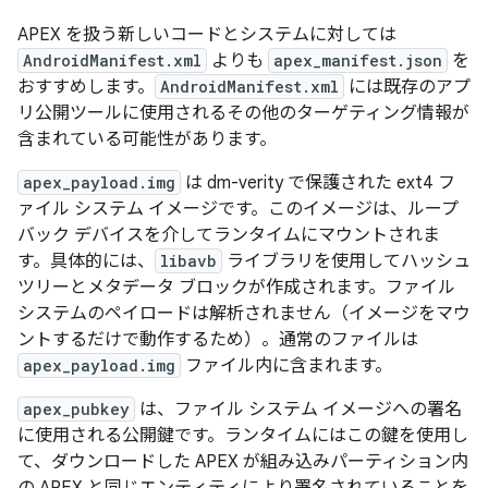
APEX を扱う新しいコードとシステムに対しては
AndroidManifest.xml
よりも
apex_manifest.json
を
おすすめします。
AndroidManifest.xml
には既存のアプ
リ公開ツールに使用されるその他のターゲティング情報が
含まれている可能性があります。
apex_payload.img
は dm-verity で保護された ext4 フ
ァイル システム イメージです。このイメージは、ループ
バック デバイスを介してランタイムにマウントされま
す。具体的には、
libavb
ライブラリを使用してハッシュ
ツリーとメタデータ ブロックが作成されます。ファイル
システムのペイロードは解析されません（イメージをマウ
ントするだけで動作するため）。通常のファイルは
apex_payload.img
ファイル内に含まれます。
apex_pubkey
は、ファイル システム イメージへの署名
に使用される公開鍵です。ランタイムにはこの鍵を使用し
て、ダウンロードした APEX が組み込みパーティション内
の APEX と同じエンティティにより署名されていることを