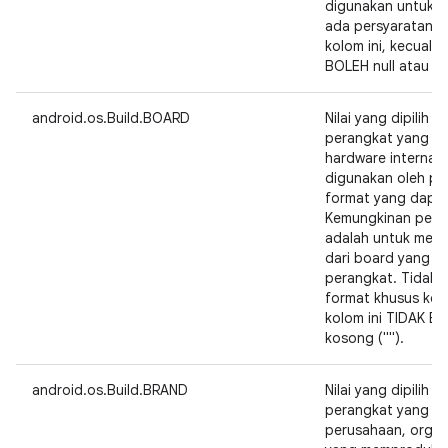
digunakan untuk m
ada persyaratan p
kolom ini, kecuali
BOLEH null atau st
android.os.Build.BOARD
Nilai yang dipilih 
perangkat yang me
hardware internal 
digunakan oleh pe
format yang dapat
Kemungkinan peng
adalah untuk menun
dari board yang m
perangkat. Tidak 
format khusus kolo
kolom ini TIDAK BO
kosong ("").
android.os.Build.BRAND
Nilai yang dipilih 
perangkat yang me
perusahaan, organis