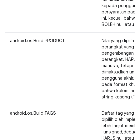
kepada pengguna a
persyaratan pada 
ini, kecuali bahwa 
BOLEH null atau st
android.os.Build.PRODUCT
Nilai yang dipilih 
perangkat yang be
pengembangan at
perangkat. HARUS
manusia, tetapi tid
dimaksudkan untuk 
pengguna akhir. T
pada format khusus
bahwa kolom ini T
string kosong ("").
android.os.Build.TAGS
Daftar tag yang d
dipilih oleh imple
lebih lanjut membe
"unsigned,debug".
HARUS null atau st