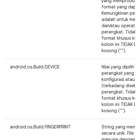
yang memproduksi
format yang dapat
Kemungkinan peng
adalah untuk men
dan/atau operator
perangkat. Tidak 
format khusus kolo
kolom ini TIDAK BO
kosong ("").
android.os.Build.DEVICE
Nilai yang dipilih 
perangkat yang me
konfigurasi atau re
(terkadang disebut
perangkat. Tidak 
format khusus kolo
kolom ini TIDAK BO
kosong ("").
android.os.Build.FINGERPRINT
String yang mengide
secara unik. File 
manusia dengan cu