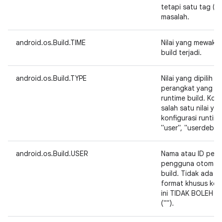
tetapi satu tag (se
masalah.
android.os.Build.TIME
Nilai yang mewakil
build terjadi.
android.os.Build.TYPE
Nilai yang dipilih 
perangkat yang me
runtime build. Kolo
salah satu nilai y
konfigurasi runtim
"user", "userdebug
android.os.Build.USER
Nama atau ID pen
pengguna otomati
build. Tidak ada 
format khusus kolo
ini TIDAK BOLEH nu
("").