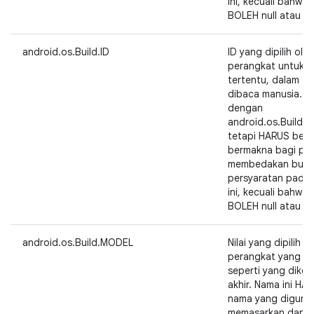
ini, kecuali bahwa 
BOLEH null atau st
android.os.Build.ID
ID yang dipilih ol
perangkat untuk mer
tertentu, dalam f
dibaca manusia. K
dengan
android.os.Build.
tetapi HARUS beru
bermakna bagi pen
membedakan build 
persyaratan pada 
ini, kecuali bahwa 
BOLEH null atau st
android.os.Build.MODEL
Nilai yang dipilih 
perangkat yang be
seperti yang dike
akhir. Nama ini H
nama yang diguna
memasarkan dan m