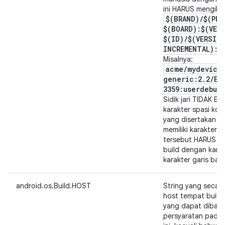
ini HARUS mengikut
$(BRAND)
/
$(PRO
$(BOARD):$(VER
$(ID)
/
$(VERSIO
INCREMENTAL):$
Misalnya:
acme
/
mydevice
generic:2
.
2
/
ER
3359:userdebug
Sidik jari TIDAK 
karakter spasi kos
yang disertakan d
memiliki karakter 
tersebut HARUS dig
build dengan karakt
karakter garis bawa
android.os.Build.HOST
String yang secara
host tempat build
yang dapat dibaca
persyaratan pada 