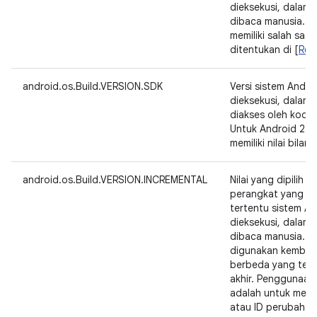
dieksekusi, dalam
dibaca manusia. K
memiliki salah satu 
ditentukan di [
Refe
android.os.Build.VERSION.SDK
Versi sistem Andr
dieksekusi, dalam
diakses oleh kode a
Untuk Android 2.2,
memiliki nilai bilan
android.os.Build.VERSION.INCREMENTAL
Nilai yang dipilih 
perangkat yang m
tertentu sistem A
dieksekusi, dalam
dibaca manusia. Ni
digunakan kembali
berbeda yang ter
akhir. Penggunaan
adalah untuk menu
atau ID perubahan