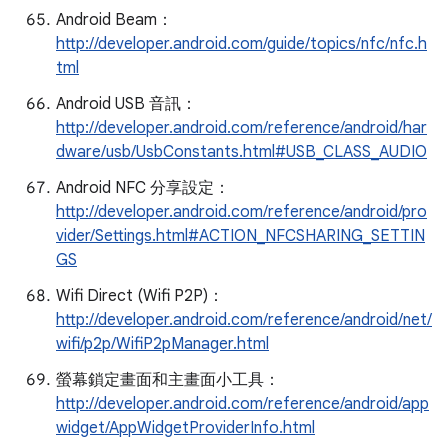
Android Beam：
http://developer.android.com/guide/topics/nfc/nfc.h
tml
Android USB 音訊：
http://developer.android.com/reference/android/har
dware/usb/UsbConstants.html#USB_CLASS_AUDIO
Android NFC 分享設定：
http://developer.android.com/reference/android/pro
vider/Settings.html#ACTION_NFCSHARING_SETTIN
GS
Wifi Direct (Wifi P2P)：
http://developer.android.com/reference/android/net/
wifi/p2p/WifiP2pManager.html
螢幕鎖定畫面和主畫面小工具：
http://developer.android.com/reference/android/app
widget/AppWidgetProviderInfo.html