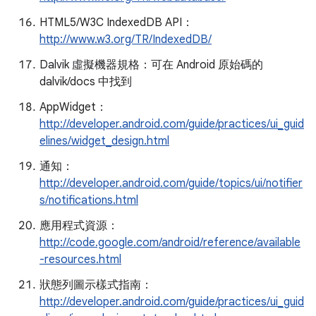
HTML5/W3C IndexedDB API：
http://www.w3.org/TR/IndexedDB/
Dalvik 虛擬機器規格：可在 Android 原始碼的
dalvik/docs 中找到
AppWidget：
http://developer.android.com/guide/practices/ui_guid
elines/widget_design.html
通知：
http://developer.android.com/guide/topics/ui/notifier
s/notifications.html
應用程式資源：
http://code.google.com/android/reference/available
-resources.html
狀態列圖示樣式指南：
http://developer.android.com/guide/practices/ui_guid