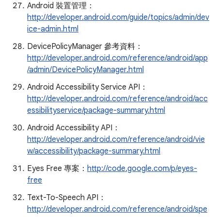
Android 裝置管理：
http://developer.android.com/guide/topics/admin/dev
ice-admin.html
DevicePolicyManager 參考資料：
http://developer.android.com/reference/android/app
/admin/DevicePolicyManager.html
Android Accessibility Service API：
http://developer.android.com/reference/android/acc
essibilityservice/package-summary.html
Android Accessibility API：
http://developer.android.com/reference/android/vie
w/accessibility/package-summary.html
Eyes Free 專案：
http://code.google.com/p/eyes-
free
Text-To-Speech API：
http://developer.android.com/reference/android/spe