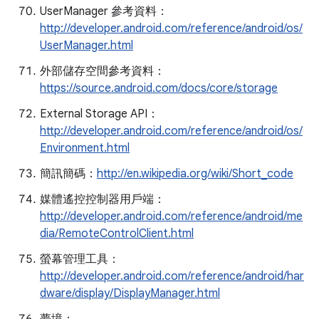
UserManager 參考資料：
http://developer.android.com/reference/android/os/
UserManager.html
外部儲存空間參考資料：
https://source.android.com/docs/core/storage
External Storage API：
http://developer.android.com/reference/android/os/
Environment.html
簡訊簡碼：
http://en.wikipedia.org/wiki/Short_code
媒體遙控控制器用戶端：
http://developer.android.com/reference/android/me
dia/RemoteControlClient.html
螢幕管理工具：
http://developer.android.com/reference/android/har
dware/display/DisplayManager.html