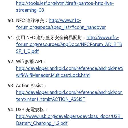
http://tools.ietf.org/html/draft-pantos-http-live-
streaming-03
NFC 連線移交：
http://www.nfc-
forum.org/specs/spec_list/#conn_handover
使用 NFC 進行藍牙安全簡易配對：
http://www.nfc-
forum.org/resources/AppDocs/NFCForum_AD_BTS
SP_1_0.pdf
Wifi 多播 API：
http://developer.android.com/reference/android/net/
wifi/WifiManager.MulticastLock.html
Action Assist：
http://developer.android.com/reference/android/con
tent/Intent.html#ACTION_ASSIST
USB 充電規格：
http://www.usb.org/developers/devclass_docs/USB_
Battery_Charging_1.2.pdf