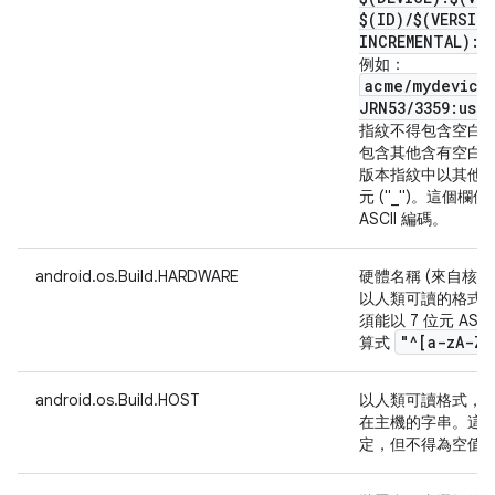
$(ID)
/
$(VERSIO
INCREMENTAL):$
例如：
acme
/
mydevice
JRN53
/
3359:use
指紋不得包含空白
包含其他含有空白
版本指紋中以其他
元 ("_")。這個欄
ASCII 編碼。
android.os.Build.HARDWARE
硬體名稱 (來自核心命
以人類可讀的格式
須能以 7 位元 AS
"^[a-z
A-Z0
算式
android.os.Build.HOST
以人類可讀格式，
在主機的字串。這
定，但不得為空值或空