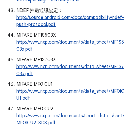
tooth/package-summary.html
NDEF 推送通訊協定：
http://source.android.com/docs/compatibility/ndef-
push-protocol.pdf
MIFARE MF1S503X：
http://www.nxp.com/documents/data_sheet/MF1S5
03x.pdf
MIFARE MF1S703X：
http://www.nxp.com/documents/data_sheet/MF1S7
03x.pdf
MIFARE MF0ICU1：
http://www.nxp.com/documents/data_sheet/MF0IC
U1.pdf
MIFARE MF0ICU2：
http://www.nxp.com/documents/short_data_sheet/
MF0ICU2_SDS.pdf