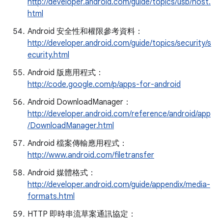
http://developer.android.com/guide/topics/usb/host.
html
Android 安全性和權限參考資料：
http://developer.android.com/guide/topics/security/s
ecurity.html
Android 版應用程式：
http://code.google.com/p/apps-for-android
Android DownloadManager：
http://developer.android.com/reference/android/app
/DownloadManager.html
Android 檔案傳輸應用程式：
http://www.android.com/filetransfer
Android 媒體格式：
http://developer.android.com/guide/appendix/media-
formats.html
HTTP 即時串流草案通訊協定：