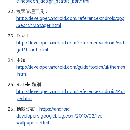
elines/icon_design_status_bar.html
搜尋管理工具：
http://developer.android.com/reference/android/app
/SearchManager.html
Toast：
http://developer.android.com/reference/android/wid
get/Toast.html
主題：
http://developer.android.com/guide/topics/ui/themes
.html
R.style 類別：
http://developer.android.com/reference/android/R.st
yle.html
動態桌布：
https://android-
developers.googleblog.com/2010/02/live-
wallpapers.html