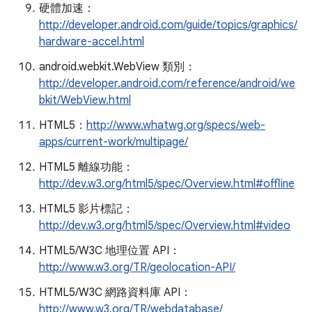
硬體加速：
http://developer.android.com/guide/topics/graphics/
hardware-accel.html
android.webkit.WebView 類別：
http://developer.android.com/reference/android/we
bkit/WebView.html
HTML5：
http://www.whatwg.org/specs/web-
apps/current-work/multipage/
HTML5 離線功能：
http://dev.w3.org/html5/spec/Overview.html#offline
HTML5 影片標記：
http://dev.w3.org/html5/spec/Overview.html#video
HTML5/W3C 地理位置 API：
http://www.w3.org/TR/geolocation-API/
HTML5/W3C 網路資料庫 API：
http://www.w3.org/TR/webdatabase/