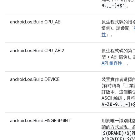
9
.
,
_
-]+$"
。
android.os.Build.CPU_ABI
原生程式碼的指令集名稱
慣例)。請參閱「
第 
性
」。
android.os.Build.CPU_ABI2
原生程式碼的第二個指
型 + ABI 慣例)。
API 相容性
」。
android.os.Build.DEVICE
裝置實作者選擇的
(有時稱為「工業設
訂版本。這個欄位的
ASCII 編碼，且
A-Z0-9
.
,
_
-]+$"
android.os.Build.FINGERPRINT
用於唯一識別此版
讀的方式呈現。必
$(BRAND)
/
$(PRO
$(DEVICE):$(VE