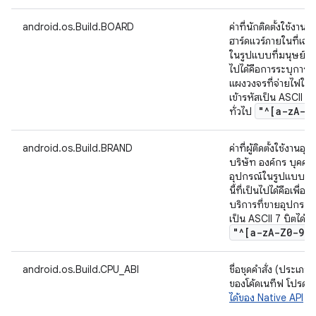
android.os.Build.BOARD
ค่าที่นักติดตั้งใช้งาน
ฮาร์ดแวร์ภายในที่เฉพ
ในรูปแบบที่มนุษย์อ่านไ
ไปได้คือการระบุการแ
แผงวงจรที่จ่ายไฟให้อ
เข้ารหัสเป็น ASCII 7
"^[a-z
A-Z
ทั่วไป
android.os.Build.BRAND
ค่าที่ผู้ติดตั้งใช้งานอุ
บริษัท องค์กร บุคคล
อุปกรณ์ในรูปแบบที่มน
นี้ที่เป็นไปได้คือเพื่
บริการที่ขายอุปกรณ์ ค
เป็น ASCII 7 บิตได้แ
"^[a-z
A-Z0-9
.
,
android.os.Build.CPU_ABI
ชื่อชุดคำสั่ง (ประเภ
ของโค้ดเนทีฟ โปรดดู
ได้ของ Native API