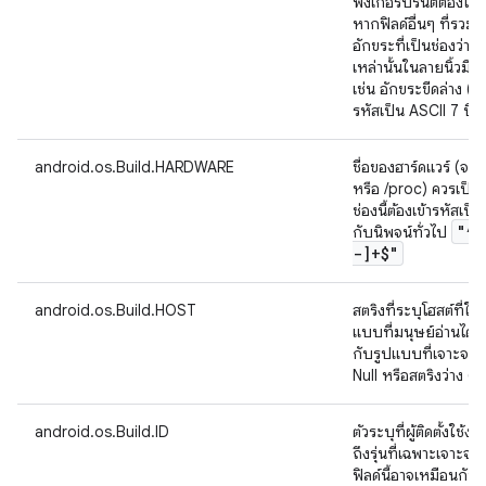
ฟิงเกอร์ปรินต์ต้องไม่ม
หากฟิลด์อื่นๆ ที่รวม
อักขระที่เป็นช่องว่าง
เหล่านั้นในลายนิ้วมือ
เช่น อักขระขีดล่าง ("_
รหัสเป็น ASCII 7 บิตไ
android.os.Build.HARDWARE
ชื่อของฮาร์ดแวร์ (จา
หรือ /proc) ควรเป็นชื
ช่องนี้ต้องเข้ารหัสเป
"^[
กับนิพจน์ทั่วไป
-]+$"
android.os.Build.HOST
สตริงที่ระบุโฮสต์ที่ใช้
แบบที่มนุษย์อ่านได้ ช
กับรูปแบบที่เจาะจง ยก
Null หรือสตริงว่าง (""
android.os.Build.ID
ตัวระบุที่ผู้ติดตั้งใช้
ถึงรุ่นที่เฉพาะเจาะจง
ฟิลด์นี้อาจเหมือนกับ