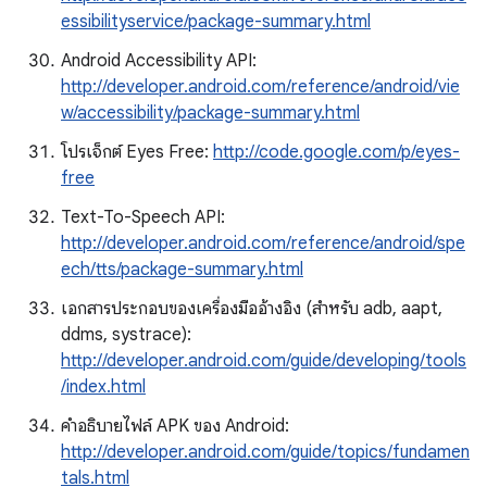
essibilityservice/package-summary.html
Android Accessibility API:
http://developer.android.com/reference/android/vie
w/accessibility/package-summary.html
โปรเจ็กต์ Eyes Free:
http://code.google.com/p/eyes-
free
Text-To-Speech API:
http://developer.android.com/reference/android/spe
ech/tts/package-summary.html
เอกสารประกอบของเครื่องมืออ้างอิง (สําหรับ adb, aapt,
ddms, systrace):
http://developer.android.com/guide/developing/tools
/index.html
คําอธิบายไฟล์ APK ของ Android:
http://developer.android.com/guide/topics/fundamen
tals.html