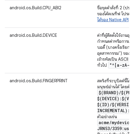
android.os.Build.CPU_ABI2
ชื่อชุดคำสั่งที่ 2 (
ของโค้ดเนทีฟ โปรดดู
ได้ของ Native API
android.os.Build.DEVICE
ค่าที่ผู้ติดตั้งใช้งานอ
กำหนดค่าหรือการแก้
บอดี้ (บางครั้งเรียก
อุตสาหกรรม") ของอุป
เข้ารหัสเป็น ASCII 7
"^[a-z
A-Z
ทั่วไป
android.os.Build.FINGERPRINT
สตริงที่ระบุบิลด์นี้โดย
มนุษย์อ่านได้ โดยต้อ
$(BRAND)
/
$(PRO
$(DEVICE):$(VE
$(ID)
/
$(VERSIO
INCREMENTAL):$
ตัวอย่างเช่น
acme
/
mydevice
JRN53
/
3359:use