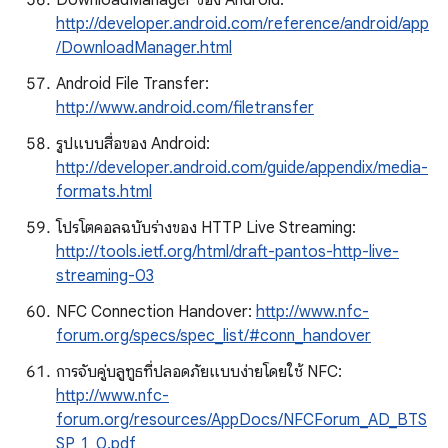
DownloadManager ของ Android:
http://developer.android.com/reference/android/app
/DownloadManager.html
Android File Transfer:
http://www.android.com/filetransfer
รูปแบบสื่อของ Android:
http://developer.android.com/guide/appendix/media-
formats.html
โปรโตคอลฉบับร่างของ HTTP Live Streaming:
http://tools.ietf.org/html/draft-pantos-http-live-
streaming-03
NFC Connection Handover:
http://www.nfc-
forum.org/specs/spec_list/#conn_handover
การจับคู่บลูทูธที่ปลอดภัยแบบง่ายโดยใช้ NFC:
http://www.nfc-
forum.org/resources/AppDocs/NFCForum_AD_BTS
SP_1_0.pdf