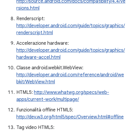
http://source.android.com/docs/compatibility/4.4/ve
rsions.html
Renderscript:
http://developer.android.com/guide/topics/graphics/
renderscript.html
Accelerazione hardware:
http://developer.android.com/guide/topics/graphics/
hardware-accel.html
Classe android.webkit.WebView:
http://developer.android.com/reference/android/we
bkit/WebView.html
HTML5:
http://www.whatwg.org/specs/web-
apps/current-work/multipage/
Funzionalità offline HTML5:
http://dev.w3.org/html5/spec/Overview.html#offline
Tag video HTML5: