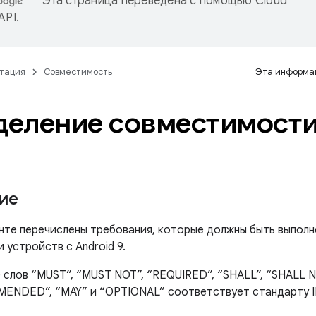
Эта страница переведена с помощью
Cloud
 API
.
тация
Совместимость
Эта информац
еление совместимости 
ие
нте перечислены требования, которые должны быть выполн
устройств с Android 9.
 слов “MUST”, “MUST NOT”, “REQUIRED”, “SHALL”, “SHALL 
ENDED”, “MAY” и “OPTIONAL” соответствует стандарту I