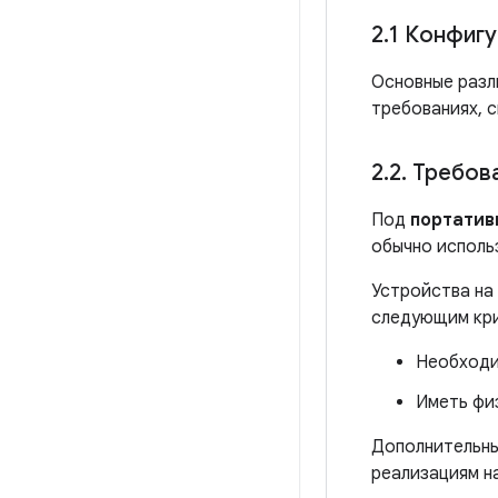
2
.
1 Конфигу
Основные разл
требованиях, 
2
.
2
.
Требова
Под
портатив
обычно использ
Устройства на
следующим кр
Необходи
Иметь физ
Дополнительны
реализациям н