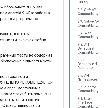
Library
» обозначает лицо или
3.2. Soft API
ем Android 9. «Разработка
Compatibility
аратное/программное
3.3. Native API
Compatibility
3.4. Web
ализация ДОЛЖНА
Compatibility
стимости, включая любые
3.5. API
Behavioral
Compatibility
раммные тесты не содержат
3.5.1.
 обеспечение совместимости
Background
Restriction
3.6. API
но эталонной и
Namespaces
АСТОЯТЕЛЬНО РЕКОМЕНДУЕТСЯ
3.7. Runtime
ном коде, доступном в
Compatibility
тически могут быть заменены
3.8. User
довать этой практике,
Interface
. Ответственность за
Compatibility