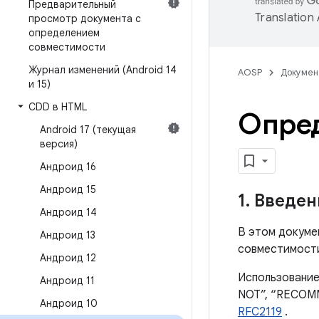
Предварительный
Translation
просмотр документа с
определением
совместимости
Журнал изменений (Android 14
AOSP
Докумен
и 15)
CDD в HTML
Опред
Android 17 (текущая
версия)
Андроид 16
Андроид 15
1
.
Введен
Андроид 14
В этом докуме
Андроид 13
совместимости 
Андроид 12
Использование
Андроид 11
NOT”, “RECOMM
Андроид 10
RFC2119
.