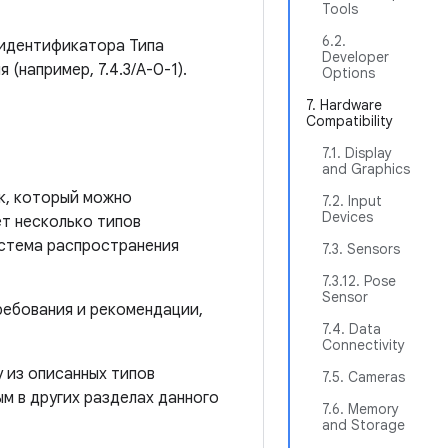
Tools
6.2.
 идентификатора Типа
Developer
(например, 7.4.3/A-0-1).
Options
7. Hardware
Compatibility
7.1. Display
and Graphics
ек, который можно
7.2. Input
Devices
ет несколько типов
истема распространения
7.3. Sensors
7.3.12. Pose
Sensor
ребования и рекомендации,
7.4. Data
Connectivity
 из описанных типов
7.5. Cameras
м в других разделах данного
7.6. Memory
and Storage