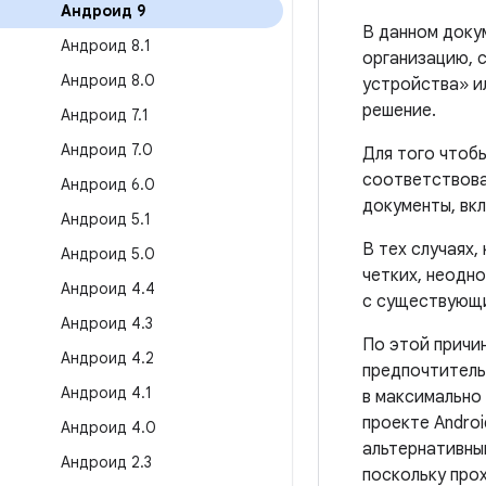
Андроид 9
В данном доку
Андроид 8
.
1
организацию, 
Андроид 8
.
0
устройства» и
решение.
Андроид 7
.
1
Андроид 7
.
0
Для того чтоб
соответствова
Андроид 6
.
0
документы, вк
Андроид 5
.
1
В тех случаях,
Андроид 5
.
0
четких, неодн
Андроид 4
.
4
с существующи
Андроид 4
.
3
По этой причи
Андроид 4
.
2
предпочтител
Андроид 4
.
1
в максимально
проекте Andro
Андроид 4
.
0
альтернативн
Андроид 2
.
3
поскольку про