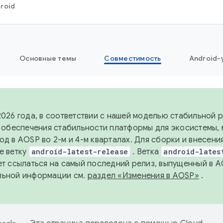
roid
Основные темы
Совместимость
Android-
2026 года, в соответствии с нашей моделью стабильной
я обеспечения стабильности платформы для экосистемы,
од в AOSP во 2-м и 4-м кварталах. Для сборки и внесени
е ветку
android-latest-release
. Ветка
android-lates
ет ссылаться на самый последний релиз, выпущенный в A
льной информации см.
раздел «Изменения в AOSP»
.