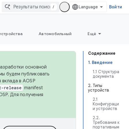
/
Войти
устройства
Автомобильный
Ещё
Содержание
1. Введение
 разработки основной
1.1 Структура
 мы будем публиковать
документа
я вклада в AOSP
2. Типы
t-release
manifest
устройств
OSP. Для получения
2.1
Конфигураци
и устройств
2.2.
Требования к
портативным