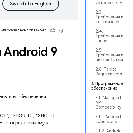
устройствам
2.3.
Требования к
телевизору
ия оказалась полезной?
2.4.
Требования к
часам
Android 9
2.5.
Требования к
автомобилям
2.6. Tablet
Requirements
3. Программное
обеспечение
ены для обеспечения
3.1. Managed
API
Compatibility
NOT”, “SHOULD”, “SHOULD
3.1.1. Android
Extensions
ETF, определенному в
3.1.2. Android