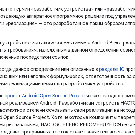
менте термин «разработчик устройства» или «разработчик
создающую аппаратное/программное решение под управлени
ли «реализация» — это разработанное таким образом апп
ы устройство считалось совместимым с Android 9, его ре
ть требованиям, изложенным в данном определении совме
люченные посредством ссылок.
 когда данное определение или описанные в
разделе 10
прог
означных или неполных формулировок, ответственность за
ми реализациями лежит на разработчике устройства.
не
проект Android Open Source Project
является одновремен
ьной реализацией Android. Разработчикам устройств Н
 возможной степени основывать свои реализации на исход
id Open Source Project. Хотя некоторые компоненты теоре
ыми реализациями, НАСТОЯТЕЛЬНО РЕКОМЕНДУЕТСЯ не сле
хождение программных тестов станет значительно сложнее