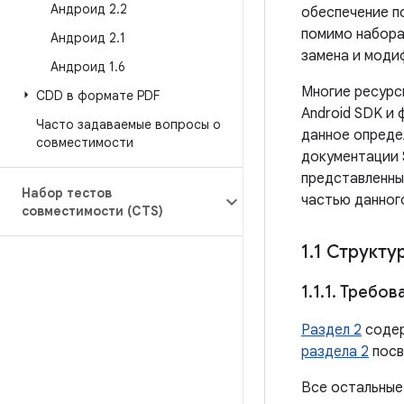
Андроид 2
.
2
обеспечение п
помимо набора
Андроид 2
.
1
замена и моди
Андроид 1
.
6
Многие ресурсы
CDD в формате PDF
Android SDK и 
Часто задаваемые вопросы о
данное опреде
совместимости
документации 
представленные
Набор тестов
частью данног
совместимости (CTS)
1
.
1 Структу
1
.
1
.
1
.
Требова
Раздел 2
содер
раздела 2
посв
Все остальные