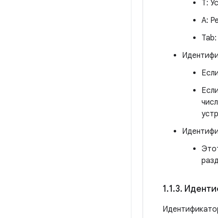
T: У
A: Р
Tab:
Идентифи
Если
Если
числ
устр
Идентифи
Этот
разд
1
.
1
.
3
.
Идентиф
Идентификато