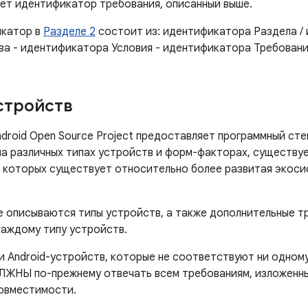
ет идентификатор требования, описанный выше.
катор в
Разделе 2
состоит из: идентификатора Раздела /
а - идентификатора Условия - идентификатора Требования 
стройств
ndroid Open Source Project предоставляет программный ст
на различных типах устройств и форм-факторах, существу
я которых существует относительно более развитая экос
е описываются типы устройств, а также дополнительные т
каждому типу устройств.
и Android-устройств, которые не соответствуют ни одному
ЛЖНЫ по-прежнему отвечать всем требованиям, изложенны
овместимости.