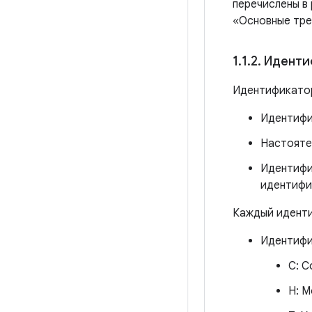
перечислены в
«Основные тре
1
.
1
.
2
.
Иденти
Идентификатор
Идентифи
Настояте
Идентифи
идентифик
Каждый идент
Идентифи
C: C
H: М