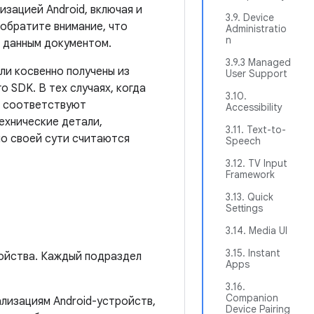
зацией Android, включая и
3.9. Device
 обратите внимание, что
Administratio
n
 данным документом.
3.9.3 Managed
ли косвенно получены из
User Support
 SDK. В тех случаях, когда
3.10.
е соответствуют
Accessibility
ехнические детали,
3.11. Text-to-
по своей сути считаются
Speech
3.12. TV Input
Framework
3.13. Quick
Settings
3.14. Media UI
3.15. Instant
ройства. Каждый подраздел
Apps
3.16.
Companion
лизациям Android-устройств,
Device Pairing