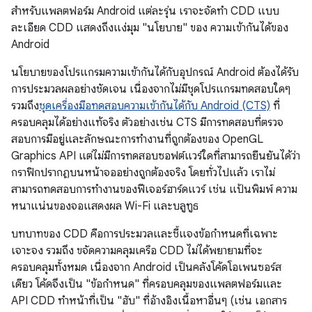
สำหรับแพลตฟอร์ม Android แต่ละรุ่น เราจะจัดทำ CDD แบบ
ละเอียด CDD แสดงถึงแง่มุม "นโยบาย" ของ ความเข้ากันได้ของ
Android
นโยบายของโปรแกรมความเข้ากันได้กับอุปกรณ์ Android ต้องได้รับ
การประมวลผลอย่างชัดเจน เนื่องจากไม่มีชุดโปรแกรมทดสอบใดๆ
รวมถึง
ชุดเครื่องมือทดสอบความเข้ากันได้กับ Android (CTS)
ที่
ครอบคลุมได้อย่างแท้จริง ตัวอย่างเช่น CTS มีการทดสอบที่ตรวจ
สอบการมีอยู่และลักษณะการทำงานที่ถูกต้องของ OpenGL
Graphics API แต่ไม่มีการทดสอบซอฟต์แวร์ใดที่สามารถยืนยันได้ว่า
กราฟิกปรากฏบนหน้าจออย่างถูกต้องจริง โดยทั่วไปแล้ว เราไม่
สามารถทดสอบการทำงานของฟีเจอร์ฮาร์ดแวร์ เช่น แป้นพิมพ์ ความ
หนาแน่นของจอแสดงผล Wi-Fi และบลูทูธ
บทบาทของ CDD คือการประมวลและชี้แจงข้อกำหนดที่เฉพาะ
เจาะจง รวมถึง ขจัดความคลุมเครือ CDD ไม่ได้พยายามที่จะ
ครอบคลุมทั้งหมด เนื่องจาก Android เป็นคลังโค้ดโอเพนซอร์ส
เดียว โค้ดจึงเป็น "ข้อกำหนด" ที่ครอบคลุมของแพลตฟอร์มและ
API CDD ทำหน้าที่เป็น "ฮับ" ที่อ้างอิงเนื้อหาอื่นๆ (เช่น เอกสาร