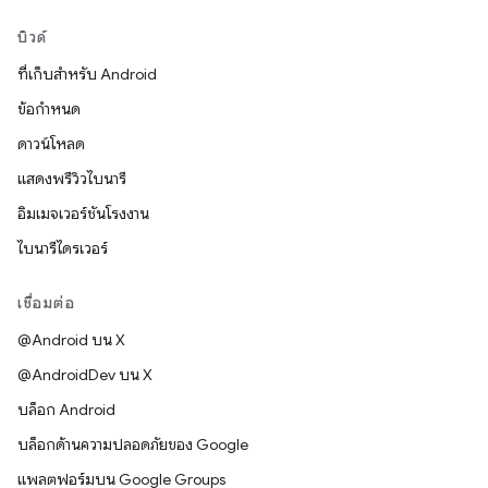
บิวด์
ที่เก็บสำหรับ Android
ข้อกำหนด
ดาวน์โหลด
แสดงพรีวิวไบนารี
อิมเมจเวอร์ชันโรงงาน
ไบนารีไดรเวอร์
เชื่อมต่อ
@Android บน X
@AndroidDev บน X
บล็อก Android
บล็อกด้านความปลอดภัยของ Google
แพลตฟอร์มบน Google Groups