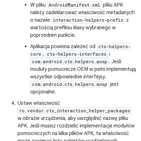
W pliku
AndroidManifest.xml
pliku APK
należy zadeklarować właściwość metadanych
o nazwie
interaction-helpers-prefix
z
wartością prefiksu klasy wybranego w
poprzednim punkcie.
Aplikacja powinna zależeć od
cts-helpers-
core
,
cts-helpers-interfaces
i
com.android.cts.helpers.aosp
. Jeśli
moduły pomocnicze OEM w pełni implementują
wszystkie odpowiednie interfejsy,
com.android.cts.helpers.aosp
jest
opcjonalne.
Ustaw właściwość
ro.vendor.cts_interaction_helper_packages
w obrazie urządzenia, aby uwzględnić nazwę pliku
APK. Jeśli musisz rozdzielić implementacje modułów
pomocniczych na kilka plików APK, ta właściwość