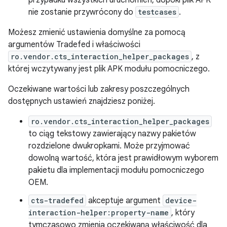
przypadku wszystkich uruchomień, dopóki plik APK
nie zostanie przywrócony do
testcases
.
Możesz zmienić ustawienia domyślne za pomocą
argumentów Tradefed i właściwości
ro.vendor.cts_interaction_helper_packages
, z
której wczytywany jest plik APK modułu pomocniczego.
Oczekiwane wartości lub zakresy poszczególnych
dostępnych ustawień znajdziesz poniżej.
ro.vendor.cts_interaction_helper_packages
to ciąg tekstowy zawierający nazwy pakietów
rozdzielone dwukropkami. Może przyjmować
dowolną wartość, która jest prawidłowym wyborem
pakietu dla implementacji modułu pomocniczego
OEM.
cts-tradefed
akceptuje argument
device-
interaction-helper:property-name
, który
tymczasowo zmienia oczekiwaną właściwość dla