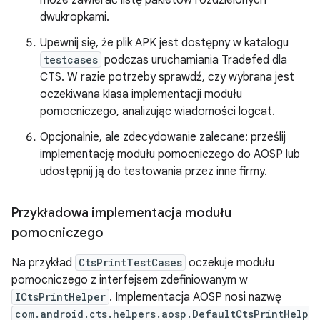
może zawierać listę pakietów rozdzielonych
dwukropkami.
Upewnij się, że plik APK jest dostępny w katalogu
testcases
podczas uruchamiania Tradefed dla
CTS. W razie potrzeby sprawdź, czy wybrana jest
oczekiwana klasa implementacji modułu
pomocniczego, analizując wiadomości logcat.
Opcjonalnie, ale zdecydowanie zalecane: prześlij
implementację modułu pomocniczego do AOSP lub
udostępnij ją do testowania przez inne firmy.
Przykładowa implementacja modułu
pomocniczego
Na przykład
CtsPrintTestCases
oczekuje modułu
pomocniczego z interfejsem zdefiniowanym w
ICtsPrintHelper
. Implementacja AOSP nosi nazwę
com.android.cts.helpers.aosp.DefaultCtsPrintHelp