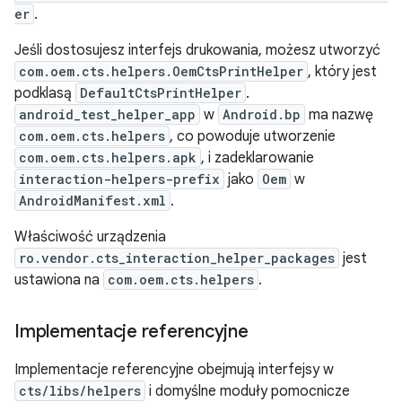
er
.
Jeśli dostosujesz interfejs drukowania, możesz utworzyć
com.oem.cts.helpers.OemCtsPrintHelper
, który jest
podklasą
DefaultCtsPrintHelper
.
android_test_helper_app
w
Android.bp
ma nazwę
com.oem.cts.helpers
, co powoduje utworzenie
com.oem.cts.helpers.apk
, i zadeklarowanie
interaction-helpers-prefix
jako
Oem
w
AndroidManifest.xml
.
Właściwość urządzenia
ro.vendor.cts_interaction_helper_packages
jest
ustawiona na
com.oem.cts.helpers
.
Implementacje referencyjne
Implementacje referencyjne obejmują interfejsy w
cts/libs/helpers
i domyślne moduły pomocnicze