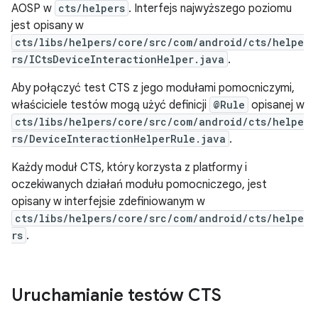
AOSP w
cts/helpers
. Interfejs najwyższego poziomu
jest opisany w
cts/libs/helpers/core/src/com/android/cts/helpe
rs/ICtsDeviceInteractionHelper.java
.
Aby połączyć test CTS z jego modułami pomocniczymi,
właściciele testów mogą użyć definicji
@Rule
opisanej w
cts/libs/helpers/core/src/com/android/cts/helpe
rs/DeviceInteractionHelperRule.java
.
Każdy moduł CTS, który korzysta z platformy i
oczekiwanych działań modułu pomocniczego, jest
opisany w interfejsie zdefiniowanym w
cts/libs/helpers/core/src/com/android/cts/helpe
rs
.
Uruchamianie testów CTS