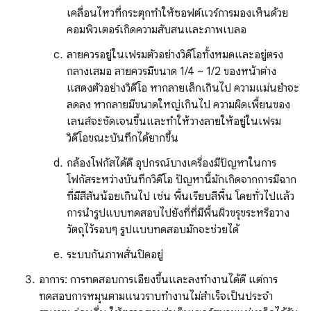
เคลื่อนไหวที่กระตุกทำให้ซอฟต์แวร์การมองเห็นด้วย
คอมพิวเตอร์เกิดความสับสนและภาพเบลอ
ลายควรอยู่ในเฟรมตัวอย่างวิดีโอทั้งหมดและอยู่ตรง
กลางเสมอ ลายควรมีขนาด 1/4 ~ 1/2 ของหน้าต่าง
แสดงตัวอย่างวิดีโอ หากลายเล็กเกินไป ความแม่นยำจะ
ลดลง หากลายมีขนาดใหญ่เกินไป ความผิดเพี้ยนของ
เลนส์จะชัดเจนขึ้นและทำให้วางลายให้อยู่ในเฟรม
วิดีโอขณะบันทึกได้ยากขึ้น
กล้องโฟกัสได้ดี อุปกรณ์บางเครื่องมีปัญหาในการ
โฟกัสระหว่างบันทึกวิดีโอ ปัญหานี้มักเกิดจากการมีฉาก
ที่มีสีสันน้อยเกินไป เช่น พื้นเรียบสีพื้น โดยทั่วไปแล้ว
การนำรูปแบบทดสอบไปยังที่ที่มีพื้นผิวขรุขระหรือวาง
วัตถุไว้รอบๆ รูปแบบทดสอบมักจะช่วยได้
ระบบกันภาพสั่นปิดอยู่
อาการ: การทดสอบการเอียงขึ้นและลงทํางานได้ดี แต่การ
ทดสอบการหมุนตามแนวราบทํางานไม่สําเร็จเป็นประจำ