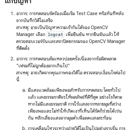
แก้ปัญหา
อาการ: การทดสอบขัดข้องเมื่อเริ่ม Test Case หรือทันทีหลัง
จากบันทึกวิดีโอเสร็จ
สาเหตุ: อาจเป็นปัญหาความเข้ากันได้ของ OpenCV
Manager เลือก
logcat
เพื่อยืนยัน หากยืนยันแล้ว ให้
ตรวจสอบเวอร์ชันและสถาปัตยกรรมของ OpenCV Manager
ที่ติดตั้ง
อาการ: การทดสอบล้มเหลวบ่อยครั้งเนื่องจากข้อผิดพลาด
"เฟรมที่ไม่ถูกต้องมากเกินไป"
สาเหตุ: อาจเกิดจากคุณภาพของวิดีโอ ตรวจสอบเงื่อนไขต่อไป
นี้
มีแสงแวดล้อมเพียงพอสำหรับการทดสอบ โดยทั่วไป
แล้ว แสงธรรมชาติจะให้ผลลัพธ์ที่ดีที่สุด อย่างไรก็ตาม
หากไม่มีแสงธรรมชาติ การใช้แสงจากหลายมุมที่สว่าง
เพียงพอและไม่ทำให้เกิดเงาที่เห็นได้ชัดก็ช่วยได้เช่น
กัน หลีกเลี่ยงแสงจากมุมต่ำเพื่อลดแสงสะท้อน
การเคลื่อนไหวระหว่างถ่ายวิดีโอเป็นไปอย่างราบรื่น การ