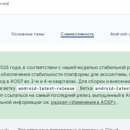
roid
Основные темы
Совместимость
Android-
2026 года, в соответствии с нашей моделью стабильной
я обеспечения стабильности платформы для экосистемы,
од в AOSP во 2-м и 4-м кварталах. Для сборки и внесени
е ветку
android-latest-release
. Ветка
android-lates
ет ссылаться на самый последний релиз, выпущенный в A
льной информации см.
раздел «Изменения в AOSP»
.