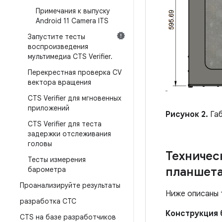
Примечания к выпуску
Android 11 Camera ITS
Запустите тесты
воспроизведения
мультимедиа CTS Verifier
.
Перекрестная проверка CV
вектора вращения
CTS Verifier для мгновенных
приложений
Рисунок 2.
Габ
CTS Verifier для теста
задержки отслеживания
головы
Техничес
Тесты измерения
планшет
барометра
Проанализируйте результаты
Ниже описаны т
разработка СТС
Конструкция 
CTS на базе разработчиков