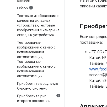
На этой стран
камеры
описаны харак
Обзор
Тестовые изображения с
камеры на складных
Приобрет
устройствах
,
Тестовые
изображения с камеры на
складных устройствах
Если вы предп
поставщика:
Тестирование
изображений с камер с
JFT CO 
использованием
автоматизации
,
Китай: № 
Тестирование
Тайвань: 
изображений с камер с
www.jftco
использованием
service@j
автоматизации
Китай: +
Приобретите модульную
Тайвань:
буровую систему
.
Приобретите риг
второго поколения
.
Аппаратн