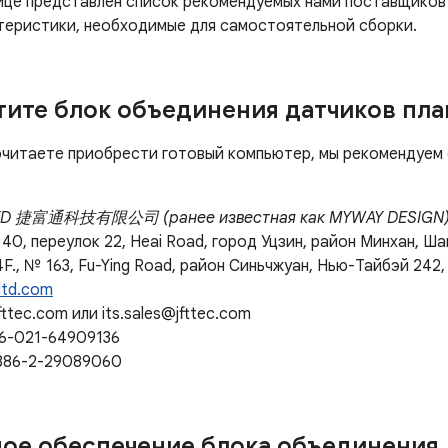
ице представлен список рекомендуемых нами поставщиков 
теристики, необходимые для самостоятельной сборки.
ите блок объединения датчиков пл
очитаете приобрести готовый компьютер, мы рекомендуем
LTD 捷富通科技有限公司 (ранее известная как MYWAY DESIGN
40, переулок 22, Heai Road, город Уцзин, район Минхан, Ша
4F., № 163, Fu-Ying Road, район Синьчжуан, Нью-Тайбэй 242,
ltd.com
fttec.com или its.sales@jfttec.com
86-021-64909136
 886-2-29089060
ое обеспечение блока объединения 