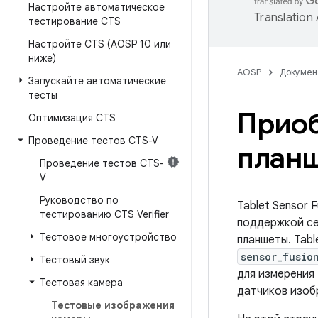
Настройте автоматическое
Translation
тестирование CTS
Настройте CTS (AOSP 10 или
ниже)
AOSP
Докумен
Запускайте автоматические
тесты
Приоб
Оптимизация CTS
Проведение тестов CTS-V
план
Проведение тестов CTS-
V
Руководство по
Tablet Sensor 
тестированию CTS Verifier
поддержкой се
Тестовое многоустройство
планшеты. Tabl
sensor_fusio
Тестовый звук
для измерения 
Тестовая камера
датчиков изоб
Тестовые изображения