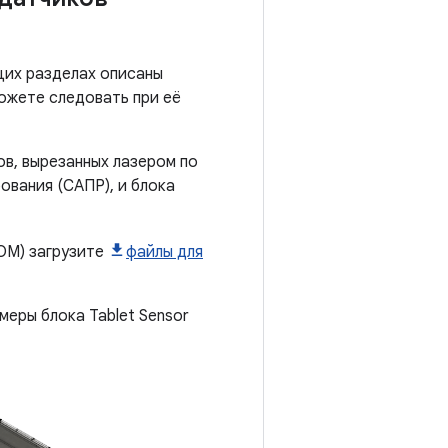
щих разделах описаны
ожете следовать при её
в, вырезанных лазером по
вания (САПР), и блока
OM) загрузите
файлы для
еры блока Tablet Sensor