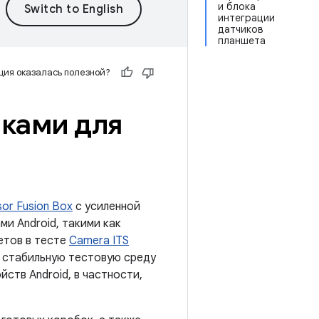
и блока
интеграции
датчиков
планшета
ия оказалась полезной?
иками для
sor Fusion Box
с усиленной
и Android, такими как
шетов в тесте
Camera ITS
т стабильную тестовую среду
ств Android, в частности,