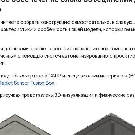
а
очитаете собрать конструкцию самостоятельно, в следую
арактеристики и особенности нашей модели, которым вы м
ия датчиками планшета состоит из пластиковых компоненто
ученным с помощью систем автоматизированного проектиро
ия.
 подробных чертежей САПР и спецификации материалов (B
ablet Sensor Fusion Box
.
рисунках представлены 3D-визуализация и физические разм