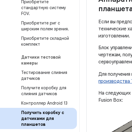
Приобретите
планшет
стандартную систему
FOV
.
Если вы предп
Приобретите риг с
технические х
широким полем зрения
.
изготовлении.
Приобретите складной
комплект
Блок управлен
чертежам, пол
Датчики тестовой
сервоуправлен
камеры
Тестирование слияния
Для получения
датчиков
производства T
Получите коробку для
На следующих 
слияния датчиков
Fusion Box:
Контроллер Android 13
Получить коробку с
датчиками для
планшетов