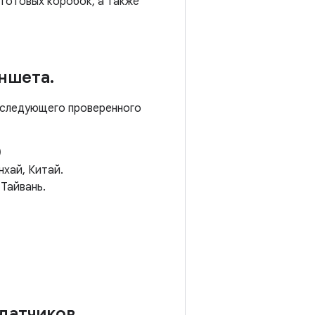
готовых коробок, а также
аншета
.
 следующего проверенного
)
нхай, Китай.
 Тайвань.
датчиков