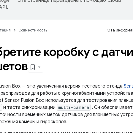
Эта страница переведена с помощью
Cloud
 API
.
тация
Совместимость
Эта информац
ретите коробку с датч
шетов
Fusion Box — это увеличенная версия тестового стенда
Sen
рвоприводов для работы с крупногабаритными устройствам
et Sensor Fusion Box используется для тестирования план
n
и тесте синхронизации
multi-camera
. Он обеспечивае
точности временных меток датчиков для планшетных устрой
ражения камеры и гироскопов.