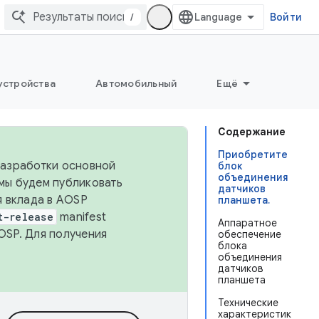
/
Войти
устройства
Автомобильный
Ещё
Содержание
Приобретите
 разработки основной
блок
объединения
 мы будем публиковать
датчиков
я вклада в AOSP
планшета.
t-release
manifest
Аппаратное
OSP. Для получения
обеспечение
блока
объединения
датчиков
планшета
Технические
характеристик