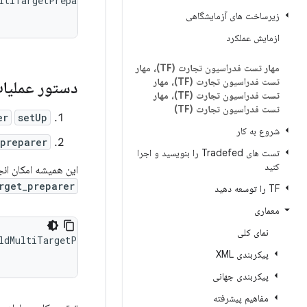
ltiTargetPreparer">

زیرساخت های آزمایشگاهی
ازمایش عملکرد
مهار تست فدراسیون تجارت (TF)، مهار
تست فدراسیون تجارت (TF)، مهار
دستور عملیا
تست فدراسیون تجارت (TF)، مهار
تست فدراسیون تجارت (TF)
er
setUp
شروع به کار
_preparer
تست های Tradefed را بنویسید و اجرا
کنید
این همیشه امکان انجام تمام مر
rget_preparer
TF را توسعه دهید
معماری
نمای کلی
ldMultiTargetPreparer">

پیکربندی XML
پیکربندی جهانی
مفاهیم پیشرفته