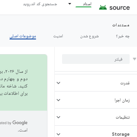
اسناد
جستجوی کد اندروید
تعامل
مستندات
رسانه ها
چه خبر؟
شروع شدن
امنیت
موضوعات اصلی
عملکرد
مجوزها
از 
دوم و چهارم در AOSP منتشر خواهیم کرد. برای ساخت و مشارکت در 
قدرت
کنید. شاخه ما
برای اطلاعات ب
زمان اجرا
تنظیمات
است.
Storage