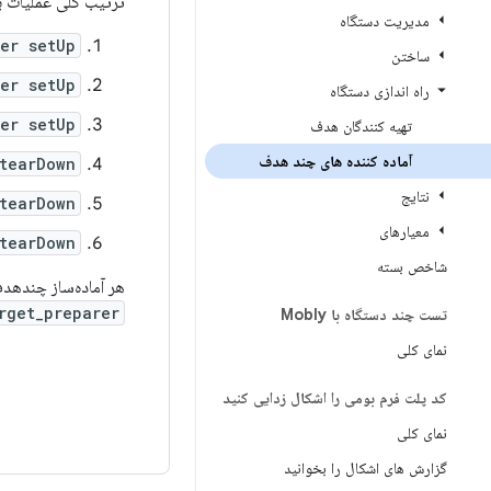
ترتیب کلی عملیات ب
مدیریت دستگاه
rer setUp
ساختن
rer setUp
راه اندازی دستگاه
rer setUp
تهیه کنندگان هدف
آماده کننده های چند هدف
 tearDown
نتایج
tearDown
معیارهای
 tearDown
شاخص بسته
هر آماده‌ساز چندهدف
rget_preparer
تست چند دستگاه با Mobly
نمای کلی
کد پلت فرم بومی را اشکال زدایی کنید
نمای کلی
گزارش های اشکال را بخوانید