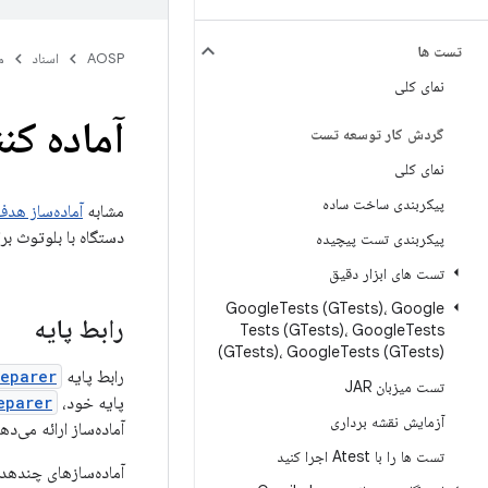
تست ها
AOSP
اسناد
م
نمای کلی
آماده کن
گردش کار توسعه تست
نمای کلی
پیکربندی ساخت ساده
مشابه
آماده‌ساز هدف
دستگاه با بلوتوث بر
پیکربندی تست پیچیده
تست های ابزار دقیق
Google
Tests (GTests)، Google
رابط پایه
Tests (GTests)، Google
Tests
(GTests)، Google
Tests (GTests)
رابط پایه
reparer
تست میزبان JAR
پایه خود،
eparer
آزمایش نقشه برداری
آماده‌ساز ارائه می‌ده
تست ها را با Atest اجرا کنید
آماده‌سازهای چنده