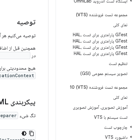
ایستگاه تست اندروید Omni
Lab
مجموعه تست فروشنده (VTS)
توصیه
نمای کلی
GTest پارامتری برای تست HAL،
توصیه می‌کنیم هر آما
GTest پارامتری برای تست HAL،
GTest پارامتری برای تست HAL،
همچنین قبل از اضافه
GTest پارامتری برای تست HAL
در
prep/multi/
تنظیم تست
هیچ محدودیتی برای ت
تصویر سیستم عمومی (GSI)
cationContext
مجموعه تست فروشنده (VTS) 10
نمای کلی
پیکربندی XML
آموزش تصویری، آموزش تصویری
تگ شیء
reparer
تست سیستم با VTS
چارچوب تست
داشبورد VTS