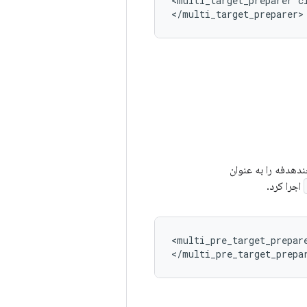
<multi_target_preparer
c
اجرا کرد.
<multi_pre_target_prepar