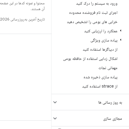
ورود به سیستم را درک کنید
محتوا و نمونه کدها در این صفحه
آن هستند.
اجرای ثبت نام فروشنده محدوده
تاریخ آخرین به‌روزرسانی 2026-06-18 به‌وقت ساعت هماهنگ جهانی.
خرابی های بومی را تشخیص دهید
عملکرد را ارزیابی کنید
پیاده سازی ویژگی
ساخت
از دیباگرها استفاده کنید
مخزن Android
اشکال زدایی استفاده از حافظه بومی
الزامات
مهمانی نجات
بارگیری
پیاده سازی ذخیره شده
پیش‌نمایش کدهای دودویی
از strace استفاده کنید
تصاویر تنظیمات کارخانه
کدهای دودویی درایور
به روز رسانی ها
مجازی سازی