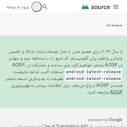
ورود به برنامه
مستندات
از سال ۲۰۲۶، برای همسو شدن با مدل توسعه پایدار ترانک و تضمین
پایداری پلتفرم برای اکوسیستم، کد منبع را در سه‌ماهه دوم و چهارم
در AOSP منتشر خواهیم کرد. برای ساخت و مشارکت در AOSP،
android-latest-release
استفاده کنید. شاخه مانیفست
android-latest-release
همیشه به جدیدترین نسخه منتشر
شده در AOSP ارجاع می‌دهد. برای اطلاعات بیشتر، به
تغییرات در
AOSP
مراجعه کنید.
این صفحه به‌وسیله
ترجمه شده است.