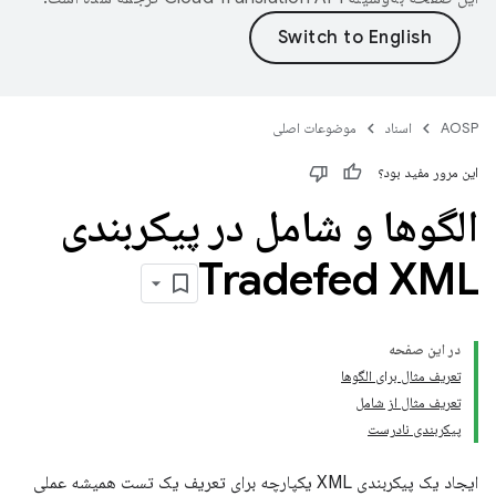
AOSP
اسناد
موضوعات اصلی
این مرور مفید بود؟
الگوها و شامل در پیکربندی
Tradefed XML
در این صفحه
تعریف مثال برای الگوها
تعریف مثال از شامل
پیکربندی نادرست
ایجاد یک پیکربندی XML یکپارچه برای تعریف یک تست همیشه عملی