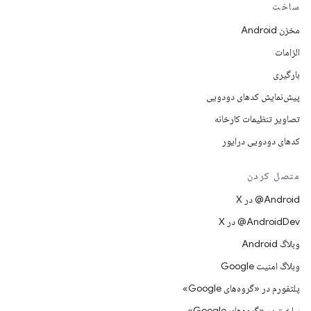
ساخت
مخزن Android
الزامات
بارگیری
پیش‌نمایش کدهای دودویی
تصاویر تنظیمات کارخانه
کدهای دودویی درایور
متصل کردن
‫‎@Android در X
‫‎@AndroidDev در X
وبلاگ Android
وبلاگ امنیت Google
پلتفورم در «گروه‌های Google»
ساخت در «گروه‌های Google»