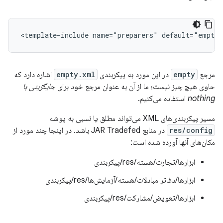
مرجع
empty
در این مورد به پیکربندی
empty.xml
اشاره دارد که
حاوی هیچ چیز نیست؛ ما از آن به عنوان مرجع خود برای
جایگزینی با
nothing
استفاده می‌کنیم.
مسیر پیکربندی‌های XML می‌تواند مطلق یا نسبی به پوشه
res/config
در منابع JAR Tradefed باشد. در اینجا چند مورد از
مکان‌های آنها آورده شده است:
ابزارها/تجارت/هسته/res/پیکربندی
ابزارها/دفاتر مبادلات/هسته/آزمایش‌ها/res/پیکربندی
ابزارها/تعویض/مشارکت/res/پیکربندی