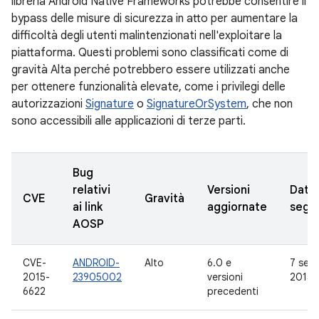
libreria Android Native Frameworks potrebbe consentire il
bypass delle misure di sicurezza in atto per aumentare la
difficoltà degli utenti malintenzionati nell'exploitare la
piattaforma. Questi problemi sono classificati come di
gravità Alta perché potrebbero essere utilizzati anche
per ottenere funzionalità elevate, come i privilegi delle
autorizzazioni
Signature
o
SignatureOrSystem
, che non
sono accessibili alle applicazioni di terze parti.
Bug
relativi
Versioni
Data
CVE
Gravità
ai link
aggiornate
segn
AOSP
CVE-
ANDROID-
Alto
6.0 e
7 set
2015-
23905002
versioni
2015
6622
precedenti