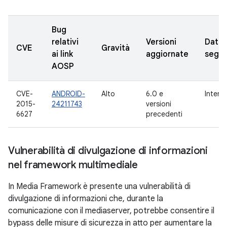
Bug
relativi
Versioni
Data
CVE
Gravità
ai link
aggiornate
segna
AOSP
CVE-
ANDROID-
Alto
6.0 e
Intern
2015-
24211743
versioni
6627
precedenti
Vulnerabilità di divulgazione di informazioni
nel framework multimediale
In Media Framework è presente una vulnerabilità di
divulgazione di informazioni che, durante la
comunicazione con il mediaserver, potrebbe consentire il
bypass delle misure di sicurezza in atto per aumentare la