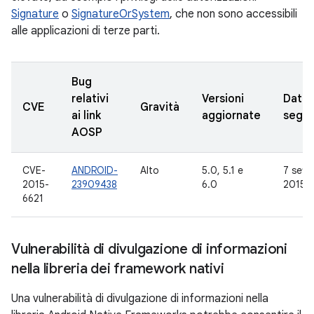
Signature
o
SignatureOrSystem
, che non sono accessibili
alle applicazioni di terze parti.
Bug
relativi
Versioni
Data
CVE
Gravità
ai link
aggiornate
segna
AOSP
CVE-
ANDROID-
Alto
5.0, 5.1 e
7 sett
2015-
23909438
6.0
2015
6621
Vulnerabilità di divulgazione di informazioni
nella libreria dei framework nativi
Una vulnerabilità di divulgazione di informazioni nella