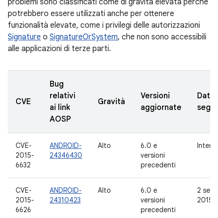
problemi sono classificati come di gravità elevata perché
potrebbero essere utilizzati anche per ottenere
funzionalità elevate, come i privilegi delle autorizzazioni
Signature
o
SignatureOrSystem
, che non sono accessibili
alle applicazioni di terze parti.
Bug
relativi
Versioni
Data
CVE
Gravità
ai link
aggiornate
segna
AOSP
CVE-
ANDROID-
Alto
6.0 e
Intern
2015-
24346430
versioni
6632
precedenti
CVE-
ANDROID-
Alto
6.0 e
2 sett
2015-
24310423
versioni
2015
6626
precedenti