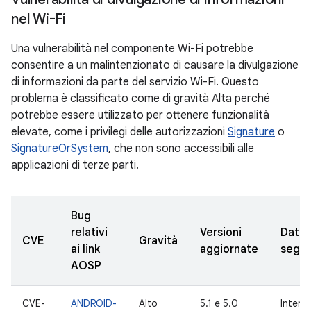
nel Wi-Fi
Una vulnerabilità nel componente Wi-Fi potrebbe
consentire a un malintenzionato di causare la divulgazione
di informazioni da parte del servizio Wi-Fi. Questo
problema è classificato come di gravità Alta perché
potrebbe essere utilizzato per ottenere funzionalità
elevate, come i privilegi delle autorizzazioni
Signature
o
SignatureOrSystem
, che non sono accessibili alle
applicazioni di terze parti.
Bug
relativi
Versioni
Data
CVE
Gravità
ai link
aggiornate
segna
AOSP
CVE-
ANDROID-
Alto
5.1 e 5.0
Intern