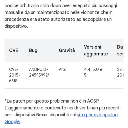
codice arbitrario solo dopo aver eseguito più passaggi
manuali e da un malintenzionato nelle vicinanze che in
precedenza era stato autorizzato ad accoppiare un
dispositivo.
Versioni
Data
CVE
Bug
Gravità
aggiornate
segn
CVE-
ANDROID-
Alto
4.4, 5.0 e
28 se
2015-
24595992*
5.1
2015
6618
*La patch per questo problema non è in AOSP.
L'aggiornamento è contenuto nei driver binari più recenti
per i dispositivi Nexus disponibili sul
sito per sviluppatori
Google
.