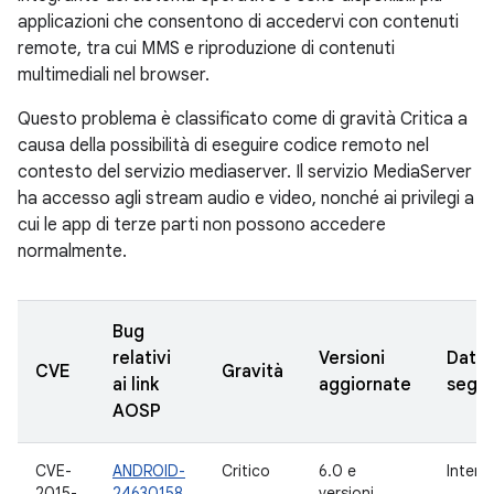
applicazioni che consentono di accedervi con contenuti
remote, tra cui MMS e riproduzione di contenuti
multimediali nel browser.
Questo problema è classificato come di gravità Critica a
causa della possibilità di eseguire codice remoto nel
contesto del servizio mediaserver. Il servizio MediaServer
ha accesso agli stream audio e video, nonché ai privilegi a
cui le app di terze parti non possono accedere
normalmente.
Bug
relativi
Versioni
Data
CVE
Gravità
ai link
aggiornate
segna
AOSP
CVE-
ANDROID-
Critico
6.0 e
Intern
2015-
24630158
versioni