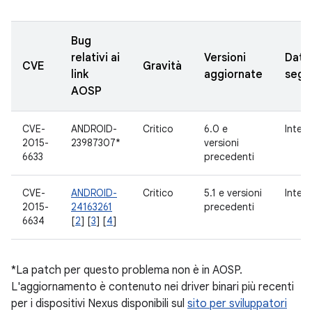
Bug
relativi ai
Versioni
Data
CVE
Gravità
link
aggiornate
segn
AOSP
CVE-
ANDROID-
Critico
6.0 e
Inter
2015-
23987307*
versioni
6633
precedenti
CVE-
ANDROID-
Critico
5.1 e versioni
Inter
2015-
24163261
precedenti
6634
[
2
] [
3
] [
4
]
*La patch per questo problema non è in AOSP.
L'aggiornamento è contenuto nei driver binari più recenti
per i dispositivi Nexus disponibili sul
sito per sviluppatori