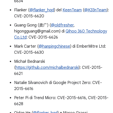
6634
Flanker (
@flanker_hqd
) del
KeenTeam
(
@K33nTeam
):
CVE-2015-6620
Guang Gong (龚广) (
@oldfresher
,
higongguang@gmail.com) di
Qihoo 360 Technology
Co.Ltd
: CVE-2015-6626
Mark Carter (
@hanpingchinese
) di EmberMitre Ltd:
CVE-2015-6630
Michał Bednarski
(
https://github.com/michalbednarski
): CVE-2015-
6621
Natalie Silvanovich di Google Project Zero: CVE-
2015-6616
Peter Pi di Trend Micro: CVE-2015-6616, CVE-2015-
6628