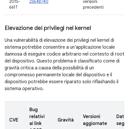
2015-
23648740
versioni
6617
precedenti
Elevazione dei privilegi nel kernel
Una vulnerabilità di elevazione dei privilegi nel kernel di
sistema potrebbe consentire a un'applicazione locale
dannosa di eseguire codice arbitrario nel contesto di root
del dispositivo. Questo problema è classificato come di
gravità critica a causa della possibilità di un
compromesso permanente locale del dispositivo e il
dispositivo potrebbe essere riparato solo riflashando il
sistema operativo.
Bug
relativi
Versioni
Data
CVE
Gravità
ai link
aggiornate
segna