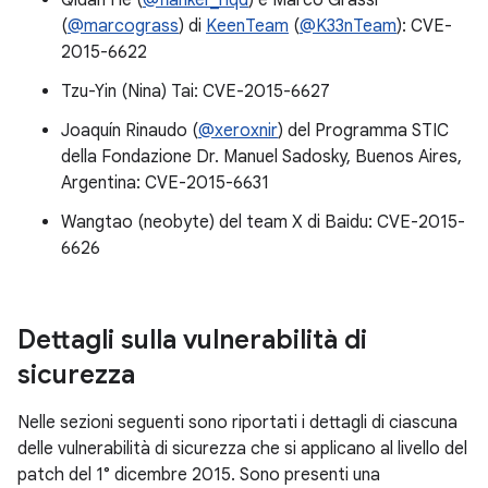
Qidan He (
@flanker_hqd
) e Marco Grassi
(
@marcograss
) di
KeenTeam
(
@K33nTeam
): CVE-
2015-6622
Tzu-Yin (Nina) Tai: CVE-2015-6627
Joaquín Rinaudo (
@xeroxnir
) del Programma STIC
della Fondazione Dr. Manuel Sadosky, Buenos Aires,
Argentina: CVE-2015-6631
Wangtao (neobyte) del team X di Baidu: CVE-2015-
6626
Dettagli sulla vulnerabilità di
sicurezza
Nelle sezioni seguenti sono riportati i dettagli di ciascuna
delle vulnerabilità di sicurezza che si applicano al livello del
patch del 1° dicembre 2015. Sono presenti una