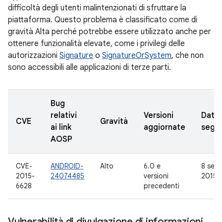
difficoltà degli utenti malintenzionati di sfruttare la
piattaforma. Questo problema è classificato come di
gravità Alta perché potrebbe essere utilizzato anche per
ottenere funzionalità elevate, come i privilegi delle
autorizzazioni
Signature
o
SignatureOrSystem
, che non
sono accessibili alle applicazioni di terze parti.
Bug
relativi
Versioni
Data
CVE
Gravità
ai link
aggiornate
segn
AOSP
CVE-
ANDROID-
Alto
6.0 e
8 sett
2015-
24074485
versioni
2015
6628
precedenti
Vulnerabilità di divulgazione di informazioni