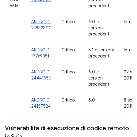
6616
precedenti
ANDROID-
Critico
6.0 e
Intern
23882800
versioni
precedenti
ANDROID-
Critico
5.1 e versioni
Intern
17769851
precedenti
ANDROID-
Critico
6.0 e
22 set
24441553
versioni
2015
precedenti
ANDROID-
Critico
6.0
8 sett
24157524
2015
Vulnerabilità di esecuzione di codice remoto
in Skia