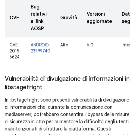
Bug
relativi
Versioni
Data
CVE
Gravità
ai link
aggiornate
segna
AOSP
CVE-
ANDROID-
Alto
6.0
Intern
2015-
23999740
6624
Vulnerabilità di divulgazione di informazioni in
libstagefright
In libstagefright sono presenti vulnerabilità di divulgazione
di informazioni che, durante la comunicazione con
mediaserver, potrebbero consentire il bypass delle misure
di sicurezza in atto per aumentare la difficoltà degli utenti
malintenzionati di sfruttare la piattaforma. Questi