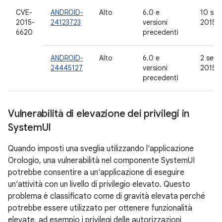
CVE-
ANDROID-
Alto
6.0 e
10 set
2015-
24123723
versioni
2015
6620
precedenti
ANDROID-
Alto
6.0 e
2 sett
24445127
versioni
2015
precedenti
Vulnerabilità di elevazione dei privilegi in
System
UI
Quando imposti una sveglia utilizzando l'applicazione
Orologio, una vulnerabilità nel componente SystemUI
potrebbe consentire a un'applicazione di eseguire
un'attività con un livello di privilegio elevato. Questo
problema è classificato come di gravità elevata perché
potrebbe essere utilizzato per ottenere funzionalità
elevate, ad esempio i privilegi delle autorizzazioni