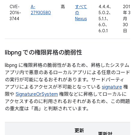
CVE-
A-
高
すべて
4.4.4、
2016
2016-
27930580
の
5.0.2、
年 3
3744
Nexus
5.1.1、
月
6.0、
30
6.0.1
日
libpng での権限昇格の脆弱性
libpng に権限昇格の脆弱性があるため、昇格したシステム
アプリ内で悪意のあるローカルアプリによる任意のコード
の実行が可能になるおそれがあります。サードパーティ
アプリによるアクセスが不可能となっている
signature
権
限や
SignatureOrSystem
権限などに昇格してローカルに
アクセスするのに利用されるおそれがあるため、この問題
の重大度は「高」と判断されています。
更新
更新対