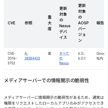
更新
更新
対象
対象
重
の
の
CVE
参照
大
AOSP
報告日
Nexus
度
バー
デバ
ジョ
イス
ン
CVE-
A-
高
すべて
6.0、
Googl
2016-
28384423
の
6.0.1
社内
3752
Nexus
メディアサーバーでの情報開示の脆弱性
メディアサーバーに情報開示の脆弱性があるため、通常は
権限をリクエストしたローカルアプリのみがアクセスでき