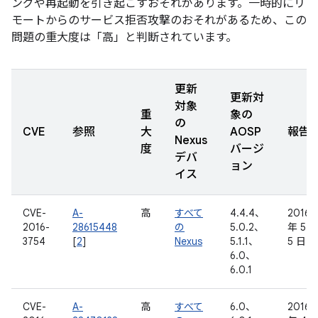
ングや再起動を引き起こすおそれがあります。一時的にリ
モートからのサービス拒否攻撃のおそれがあるため、この
問題の重大度は「高」と判断されています。
更新
更新対
対象
重
象の
の
CVE
参照
大
AOSP
報告
Nexus
度
バージ
デバ
ョン
イス
CVE-
A-
高
すべて
4.4.4、
2016
2016-
28615448
の
5.0.2、
年 5 
3754
[
2
]
Nexus
5.1.1、
5 日
6.0、
6.0.1
CVE-
A-
高
すべて
6.0、
2016