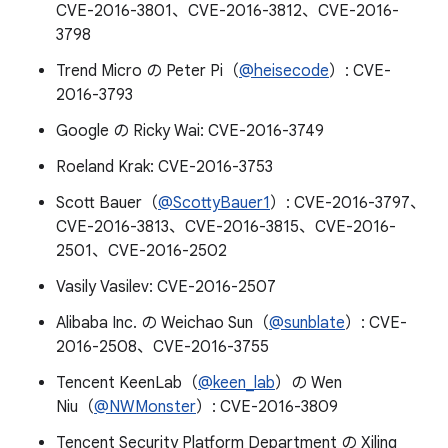
CVE-2016-3801、CVE-2016-3812、CVE-2016-
3798
Trend Micro の Peter Pi（
@heisecode
）: CVE-
2016-3793
Google の Ricky Wai: CVE-2016-3749
Roeland Krak: CVE-2016-3753
Scott Bauer（
@ScottyBauer1
）: CVE-2016-3797、
CVE-2016-3813、CVE-2016-3815、CVE-2016-
2501、CVE-2016-2502
Vasily Vasilev: CVE-2016-2507
Alibaba Inc. の Weichao Sun（
@sunblate
）: CVE-
2016-2508、CVE-2016-3755
Tencent KeenLab（
@keen_lab
）の Wen
Niu（
@NWMonster
）: CVE-2016-3809
Tencent Security Platform Department の Xiling