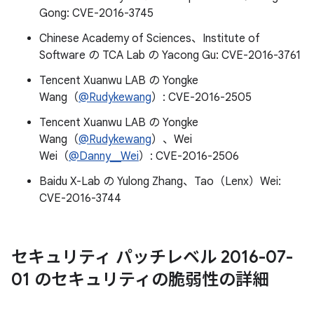
Gong: CVE-2016-3745
Chinese Academy of Sciences、Institute of
Software の TCA Lab の Yacong Gu: CVE-2016-3761
Tencent Xuanwu LAB の Yongke
Wang（
@Rudykewang
）: CVE-2016-2505
Tencent Xuanwu LAB の Yongke
Wang（
@Rudykewang
）、Wei
Wei（
@Danny__Wei
）: CVE-2016-2506
Baidu X-Lab の Yulong Zhang、Tao（Lenx）Wei:
CVE-2016-3744
セキュリティ パッチレベル 2016-07-
01 のセキュリティの脆弱性の詳細