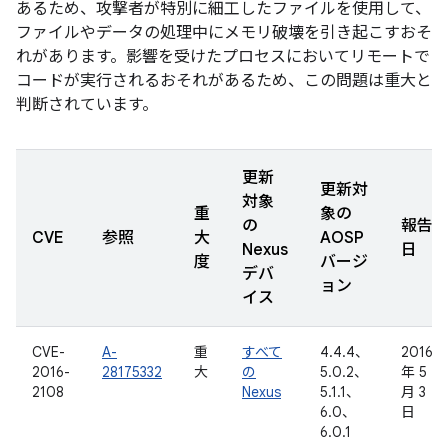
あるため、攻撃者が特別に細工したファイルを使用して、
ファイルやデータの処理中にメモリ破壊を引き起こすおそ
れがあります。影響を受けたプロセスにおいてリモートで
コードが実行されるおそれがあるため、この問題は重大と
判断されています。
更新
更新対
対象
重
象の
の
報告
CVE
参照
大
AOSP
Nexus
日
度
バージ
デバ
ョン
イス
CVE-
A-
重
すべて
4.4.4、
2016
2016-
28175332
大
の
5.0.2、
年 5
2108
Nexus
5.1.1、
月 3
6.0、
日
6.0.1