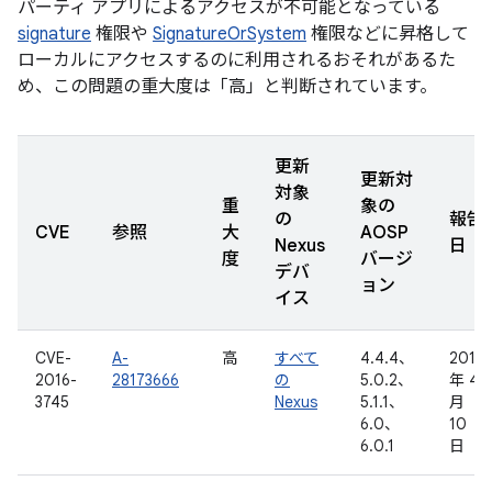
パーティ アプリによるアクセスが不可能となっている
signature
権限や
SignatureOrSystem
権限などに昇格して
ローカルにアクセスするのに利用されるおそれがあるた
め、この問題の重大度は「高」と判断されています。
更新
更新対
対象
重
象の
の
報告
CVE
参照
大
AOSP
Nexus
日
度
バージ
デバ
ョン
イス
CVE-
A-
高
すべて
4.4.4、
2016
2016-
28173666
の
5.0.2、
年 4
3745
Nexus
5.1.1、
月
6.0、
10
6.0.1
日