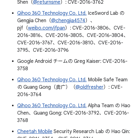
Shen（
@returnsme
）: CVE-2016-3762
Qihoo 360 Technology Co. Ltd.
IceSword Lab の
Gengjia Chen（
@chengjia4574
）、
pjf（
weibo.com/jfpan
）: CVE-2016-3806、CVE-
2016-3816、CVE-2016-3805、CVE-2016-3804、
CVE-2016-3767、CVE-2016-3810、CVE-2016-
3795、CVE-2016-3796
Google Android チームの Greg Kaiser: CVE-2016-
3758
Qihoo 360 Technology Co. Ltd.
Mobile Safe Team
の Guang Gong（龚广）（
@oldfresher
）: CVE-
2016-3764
Qihoo 360 Technology Co. Ltd.
Alpha Team の Hao
Chen、Guang Gong: CVE-2016-3792、CVE-2016-
3768
Cheetah Mobile
Security Research Lab の Hao Qin: