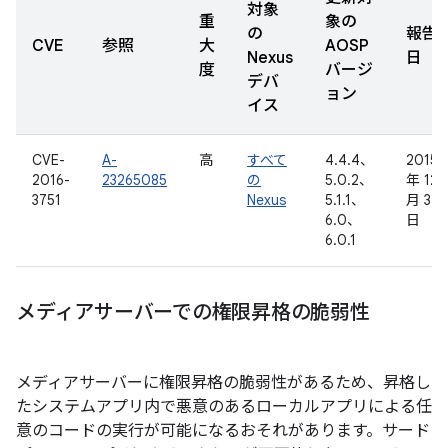
対象
重
象の
の
報告
CVE
参照
大
AOSP
Nexus
日
度
バージ
デバ
ョン
イス
CVE-
A-
高
すべて
4.4.4、
2015
2016-
23265085
の
5.0.2、
年 12
3751
Nexus
5.1.1、
月 3
6.0、
日
6.0.1
メディアサーバーでの権限昇格の脆弱性
メディアサーバーに権限昇格の脆弱性があるため、昇格し
たシステムアプリ内で悪意のあるローカルアプリによる任
意のコードの実行が可能になるおそれがあります。サード