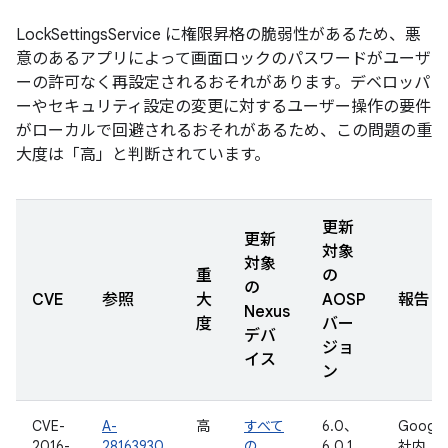
LockSettingsService に権限昇格の脆弱性があるため、悪
意のあるアプリによって画面ロックのパスワードがユーザ
ーの許可なく再設定されるおそれがあります。デベロッパ
ーやセキュリティ設定の変更に対するユーザー操作の要件
がローカルで回避されるおそれがあるため、この問題の重
大度は「高」と判断されています。
更新
更新
対象
対象
重
の
の
CVE
参照
大
AOSP
報告日
Nexus
度
バー
デバ
ジョ
イス
ン
CVE-
A-
高
すべて
6.0、
Google
2016-
28163930
の
6.0.1
社内