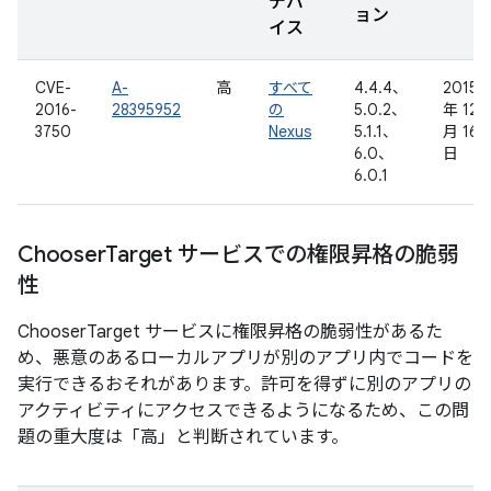
デバ
ョン
イス
CVE-
A-
高
すべて
4.4.4、
2015
2016-
28395952
の
5.0.2、
年 12
3750
Nexus
5.1.1、
月 16
6.0、
日
6.0.1
Chooser
Target サービスでの権限昇格の脆弱
性
ChooserTarget サービスに権限昇格の脆弱性があるた
め、悪意のあるローカルアプリが別のアプリ内でコードを
実行できるおそれがあります。許可を得ずに別のアプリの
アクティビティにアクセスできるようになるため、この問
題の重大度は「高」と判断されています。