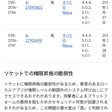
CVE-
A-
高
すべて
4.4.4、
2016
2016-
27890802
の
5.0.2、
年 3
3746
Nexus
5.1.1、
月
6.0、
27
6.0.1
日
CVE-
A-
高
すべて
4.4.4、
2016
2016-
27903498
の
5.0.2、
年 3
3747
Nexus
5.1.1、
月
6.0、
28
6.0.1
日
ソケットでの権限昇格の脆弱性
ソケットに権限昇格の脆弱性があるため、悪意のあるロー
カルアプリが権限レベルの範囲外のシステム呼び出しにア
クセスできるおそれがあります。攻撃者によるプラットフ
ォームの悪用を阻むためのセキュリティ対策が回避される
おそれがあるため、この問題の重大度は「高」と判断され