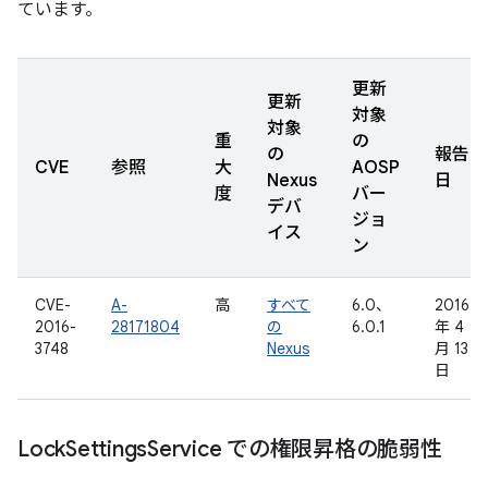
ています。
更新
更新
対象
対象
重
の
の
報告
CVE
参照
大
AOSP
Nexus
日
度
バー
デバ
ジョ
イス
ン
CVE-
A-
高
すべて
6.0、
2016
2016-
28171804
の
6.0.1
年 4
3748
Nexus
月 13
日
Lock
Settings
Service での権限昇格の脆弱性