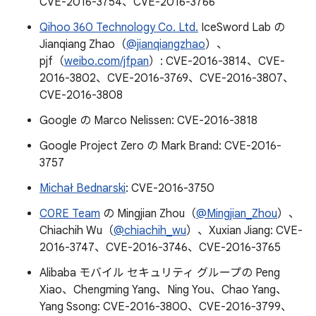
CVE-2016-3754、CVE-2016-3766
Qihoo 360 Technology Co. Ltd.
IceSword Lab の
Jianqiang Zhao（
@jianqiangzhao
）、
pjf（
weibo.com/jfpan
）: CVE-2016-3814、CVE-
2016-3802、CVE-2016-3769、CVE-2016-3807、
CVE-2016-3808
Google の Marco Nelissen: CVE-2016-3818
Google Project Zero の Mark Brand: CVE-2016-
3757
Michał Bednarski
: CVE-2016-3750
C0RE Team
の Mingjian Zhou（
@Mingjian_Zhou
）、
Chiachih Wu（
@chiachih_wu
）、Xuxian Jiang: CVE-
2016-3747、CVE-2016-3746、CVE-2016-3765
Alibaba モバイル セキュリティ グループの Peng
Xiao、Chengming Yang、Ning You、Chao Yang、
Yang Ssong: CVE-2016-3800、CVE-2016-3799、