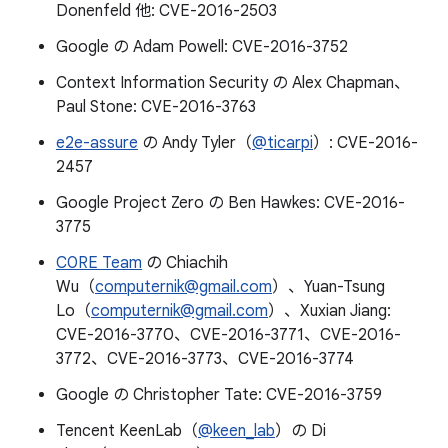
Donenfeld 他: CVE-2016-2503
Google の Adam Powell: CVE-2016-3752
Context Information Security の Alex Chapman、
Paul Stone: CVE-2016-3763
e2e-assure
の Andy Tyler（
@ticarpi
）: CVE-2016-
2457
Google Project Zero の Ben Hawkes: CVE-2016-
3775
C0RE Team
の Chiachih
Wu（
computernik@gmail.com
）、Yuan-Tsung
Lo（
computernik@gmail.com
）、Xuxian Jiang:
CVE-2016-3770、CVE-2016-3771、CVE-2016-
3772、CVE-2016-3773、CVE-2016-3774
Google の Christopher Tate: CVE-2016-3759
Tencent KeenLab（
@keen_lab
）の Di