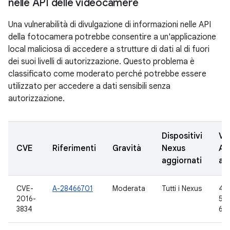
nelle API delle videocamere
Una vulnerabilità di divulgazione di informazioni nelle API
della fotocamera potrebbe consentire a un'applicazione
local maliciosa di accedere a strutture di dati al di fuori
dei suoi livelli di autorizzazione. Questo problema è
classificato come moderato perché potrebbe essere
utilizzato per accedere a dati sensibili senza
autorizzazione.
Dispositivi
Ve
CVE
Riferimenti
Gravità
Nexus
AO
aggiornati
ag
CVE-
A-28466701
Moderata
Tutti i Nexus
4.4
2016-
5.1.
3834
6.0