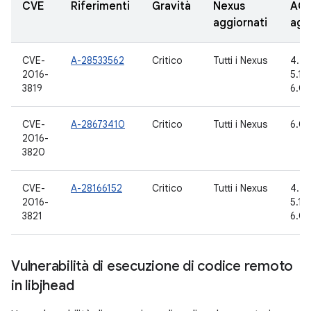
CVE
Riferimenti
Gravità
Nexus
AO
aggiornati
agg
CVE-
A-28533562
Critico
Tutti i Nexus
4.4.
2016-
5.1.1
3819
6.0.
CVE-
A-28673410
Critico
Tutti i Nexus
6.0,
2016-
3820
CVE-
A-28166152
Critico
Tutti i Nexus
4.4.
2016-
5.1.1
3821
6.0.
Vulnerabilità di esecuzione di codice remoto
in libjhead