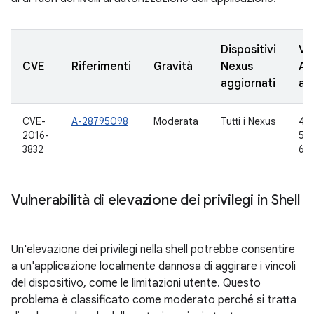
Dispositivi
Ve
CVE
Riferimenti
Gravità
Nexus
AO
aggiornati
ag
CVE-
A-28795098
Moderata
Tutti i Nexus
4.4
2016-
5.1.
3832
6.0
Vulnerabilità di elevazione dei privilegi in Shell
Un'elevazione dei privilegi nella shell potrebbe consentire
a un'applicazione localmente dannosa di aggirare i vincoli
del dispositivo, come le limitazioni utente. Questo
problema è classificato come moderato perché si tratta