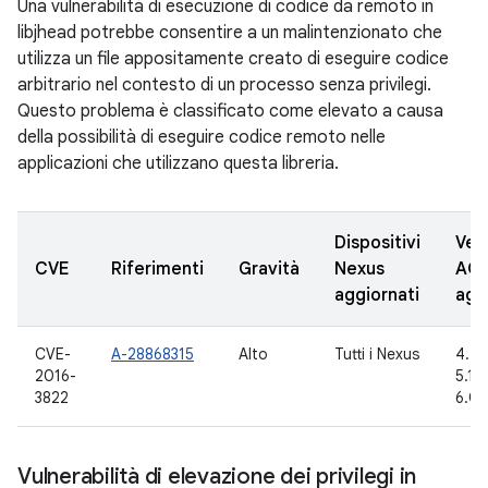
Una vulnerabilità di esecuzione di codice da remoto in
libjhead potrebbe consentire a un malintenzionato che
utilizza un file appositamente creato di eseguire codice
arbitrario nel contesto di un processo senza privilegi.
Questo problema è classificato come elevato a causa
della possibilità di eseguire codice remoto nelle
applicazioni che utilizzano questa libreria.
Dispositivi
Vers
CVE
Riferimenti
Gravità
Nexus
AO
aggiornati
agg
CVE-
A-28868315
Alto
Tutti i Nexus
4.4.
2016-
5.1.1
3822
6.0.
Vulnerabilità di elevazione dei privilegi in