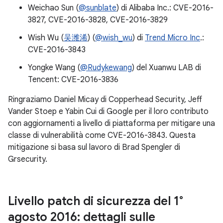
Weichao Sun (
@sunblate
) di Alibaba Inc.: CVE-2016-
3827, CVE-2016-3828, CVE-2016-3829
Wish Wu (
吴潍浠
) (
@wish_wu
) di
Trend Micro Inc
.:
CVE-2016-3843
Yongke Wang (
@Rudykewang
) del Xuanwu LAB di
Tencent: CVE-2016-3836
Ringraziamo Daniel Micay di Copperhead Security, Jeff
Vander Stoep e Yabin Cui di Google per il loro contributo
con aggiornamenti a livello di piattaforma per mitigare una
classe di vulnerabilità come CVE-2016-3843. Questa
mitigazione si basa sul lavoro di Brad Spengler di
Grsecurity.
Livello patch di sicurezza del 1°
agosto 2016: dettagli sulle