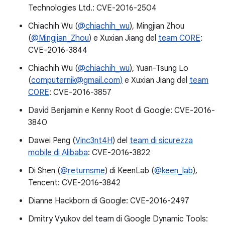
Technologies Ltd.: CVE-2016-2504
Chiachih Wu (
@chiachih_wu
), Mingjian Zhou
(
@Mingjian_Zhou
) e Xuxian Jiang del
team C0RE
:
CVE-2016-3844
Chiachih Wu (
@chiachih_wu
), Yuan-Tsung Lo
(
computernik@gmail.com)
e Xuxian Jiang del
team
C0RE
: CVE-2016-3857
David Benjamin e Kenny Root di Google: CVE-2016-
3840
Dawei Peng (
Vinc3nt4H
) del
team di sicurezza
mobile di Alibaba
: CVE-2016-3822
Di Shen (
@returnsme
) di KeenLab (
@keen_lab
),
Tencent: CVE-2016-3842
Dianne Hackborn di Google: CVE-2016-2497
Dmitry Vyukov del team di Google Dynamic Tools: