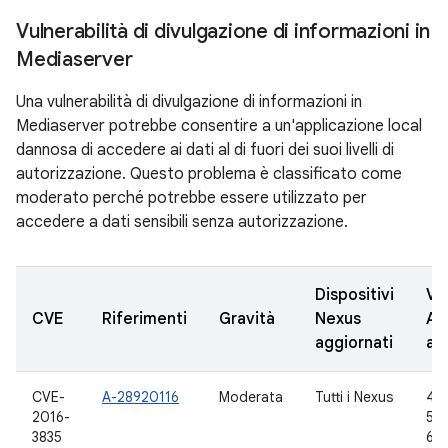
Vulnerabilità di divulgazione di informazioni in
Mediaserver
Una vulnerabilità di divulgazione di informazioni in
Mediaserver potrebbe consentire a un'applicazione local
dannosa di accedere ai dati al di fuori dei suoi livelli di
autorizzazione. Questo problema è classificato come
moderato perché potrebbe essere utilizzato per
accedere a dati sensibili senza autorizzazione.
Dispositivi
Ve
CVE
Riferimenti
Gravità
Nexus
AO
aggiornati
ag
CVE-
A-28920116
Moderata
Tutti i Nexus
4.4
2016-
5.1.
3835
6.0