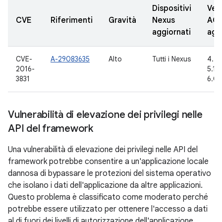
Dispositivi
Vers
CVE
Riferimenti
Gravità
Nexus
AO
aggiornati
agg
CVE-
A-29083635
Alto
Tutti i Nexus
4.4.
2016-
5.1.1
3831
6.0.
Vulnerabilità di elevazione dei privilegi nelle
API del framework
Una vulnerabilità di elevazione dei privilegi nelle API del
framework potrebbe consentire a un'applicazione locale
dannosa di bypassare le protezioni del sistema operativo
che isolano i dati dell'applicazione da altre applicazioni.
Questo problema è classificato come moderato perché
potrebbe essere utilizzato per ottenere l'accesso a dati
al di fuori dei livelli di autorizzazione dell'applicazione.