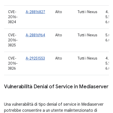
CVE-
A-28816827
Alto
Tutti i Nexus
4.4.
2016-
5.1.1
3824
6.0.
CVE-
A-28816964
Alto
Tutti i Nexus
5.0.2
2016-
6.0,
3825
CVE-
A-29251553
Alto
Tutti i Nexus
4.4.
2016-
5.1.1
3826
6.0.
Vulnerabilità Denial of Service in Mediaserver
Una vulnerabilità di tipo denial of service in Mediaserver
potrebbe consentire a un utente malintenzionato di