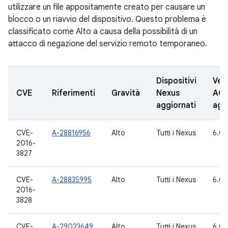
utilizzare un file appositamente creato per causare un
blocco o un riavvio del dispositivo. Questo problema è
classificato come Alto a causa della possibilità di un
attacco di negazione del servizio remoto temporaneo.
Dispositivi
Vers
CVE
Riferimenti
Gravità
Nexus
AO
aggiornati
agg
CVE-
A-28816956
Alto
Tutti i Nexus
6.0.
2016-
3827
CVE-
A-28835995
Alto
Tutti i Nexus
6.0,
2016-
3828
CVE-
A-29023649
Alto
Tutti i Nexus
6.0,