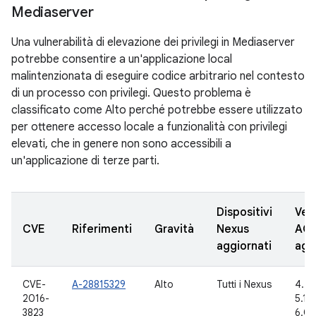
Mediaserver
Una vulnerabilità di elevazione dei privilegi in Mediaserver
potrebbe consentire a un'applicazione local
malintenzionata di eseguire codice arbitrario nel contesto
di un processo con privilegi. Questo problema è
classificato come Alto perché potrebbe essere utilizzato
per ottenere accesso locale a funzionalità con privilegi
elevati, che in genere non sono accessibili a
un'applicazione di terze parti.
Dispositivi
Vers
CVE
Riferimenti
Gravità
Nexus
AO
aggiornati
agg
CVE-
A-28815329
Alto
Tutti i Nexus
4.4.
2016-
5.1.1
3823
6.0.