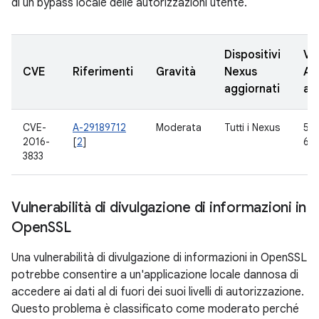
di un bypass locale delle autorizzazioni utente.
Dispositivi
Ve
CVE
Riferimenti
Gravità
Nexus
AO
aggiornati
ag
CVE-
A-29189712
Moderata
Tutti i Nexus
5.0
2016-
[
2
]
6.0
3833
Vulnerabilità di divulgazione di informazioni in
Open
SSL
Una vulnerabilità di divulgazione di informazioni in OpenSSL
potrebbe consentire a un'applicazione locale dannosa di
accedere ai dati al di fuori dei suoi livelli di autorizzazione.
Questo problema è classificato come moderato perché