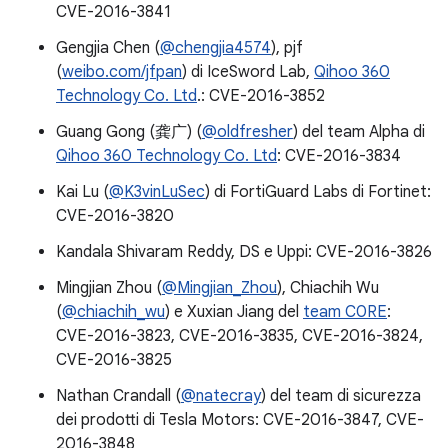
CVE-2016-3841
Gengjia Chen (
@chengjia4574
), pjf
(
weibo.com/jfpan
) di IceSword Lab,
Qihoo 360
Technology Co. Ltd
.: CVE-2016-3852
Guang Gong (龚广) (
@oldfresher
) del team Alpha di
Qihoo 360 Technology Co. Ltd
: CVE-2016-3834
Kai Lu (
@K3vinLuSec
) di FortiGuard Labs di Fortinet:
CVE-2016-3820
Kandala Shivaram Reddy, DS e Uppi: CVE-2016-3826
Mingjian Zhou (
@Mingjian_Zhou
), Chiachih Wu
(
@chiachih_wu
) e Xuxian Jiang del
team C0RE
:
CVE-2016-3823, CVE-2016-3835, CVE-2016-3824,
CVE-2016-3825
Nathan Crandall (
@natecray
) del team di sicurezza
dei prodotti di Tesla Motors: CVE-2016-3847, CVE-
2016-3848