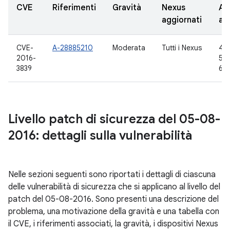
CVE
Riferimenti
Gravità
Nexus
AO
aggiornati
ag
CVE-
A-28885210
Moderata
Tutti i Nexus
4.4
2016-
5.1.
3839
6.0
Livello patch di sicurezza del 05-08-
2016: dettagli sulla vulnerabilità
Nelle sezioni seguenti sono riportati i dettagli di ciascuna
delle vulnerabilità di sicurezza che si applicano al livello del
patch del 05-08-2016. Sono presenti una descrizione del
problema, una motivazione della gravità e una tabella con
il CVE, i riferimenti associati, la gravità, i dispositivi Nexus