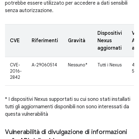
potrebbe essere utilizzato per accedere a dati sensibili
senza autorizzazione.
Dispositivi
Ver
CVE
Riferimenti
Gravità
Nexus
AO
aggiornati
ag
CVE-
A-29060514
Nessuno*
Tutti i Nexus
4.4
2016-
5.1.
2842
* I dispositivi Nexus supportati su cui sono stati installati
tutti gli aggiornamenti disponibili non sono interessati da
questa vulnerabilità
Vulnerabilità di divulgazione di informazioni