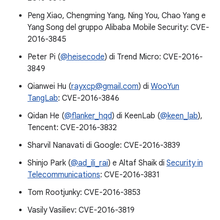
Peng Xiao, Chengming Yang, Ning You, Chao Yang e
Yang Song del gruppo Alibaba Mobile Security: CVE-
2016-3845
Peter Pi (
@heisecode
) di Trend Micro: CVE-2016-
3849
Qianwei Hu (
rayxcp@gmail.com
) di
WooYun
TangLab
: CVE-2016-3846
Qidan He (
@flanker_hqd
) di KeenLab (
@keen_lab
),
Tencent: CVE-2016-3832
Sharvil Nanavati di Google: CVE-2016-3839
Shinjo Park (
@ad_ili_rai
) e Altaf Shaik di
Security in
Telecommunications
: CVE-2016-3831
Tom Rootjunky: CVE-2016-3853
Vasily Vasiliev: CVE-2016-3819