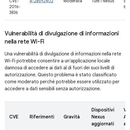
CVE-
A-28592402
Moderata
Tutti i Nexus
5.0
2016-
6.0
3836
Vulnerabilità di divulgazione di informazioni
nella rete Wi-Fi
Una vulnerabilità di divulgazione di informazioni nella rete
Wi-Fi potrebbe consentire a un'applicazione locale
dannosa di accedere ai dati al di fuori dei suoi livelli di
autorizzazione. Questo problema è stato classificato
come moderato perché potrebbe essere utilizzato per
accedere a dati sensibili senza autorizzazione.
Dispositivi
Ve
CVE
Riferimenti
Gravità
Nexus
AO
aggiornati
ag