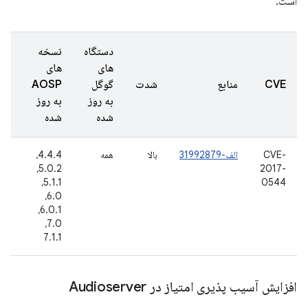
است.
دستگاه
نسخه
های
های
تار
CVE
منابع
شدت
گوگل
AOSP
گز
به روز
به روز
شد
شده
شده
CVE-
الف-31992879
بالا
همه
4.4.4،
6 
16
5.0.2،
2017-
5.1.1،
0544
6.0،
6.0.1،
7.0،
7.1.1
افزایش آسیب پذیری امتیاز در Audioserver