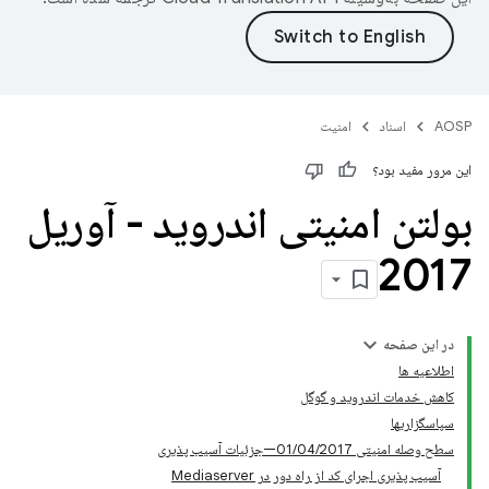
AOSP
اسناد
امنیت
این مرور مفید بود؟
بولتن امنیتی اندروید - آوریل
2017
در این صفحه
اطلاعیه ها
کاهش خدمات اندروید و گوگل
سپاسگزاریها
سطح وصله امنیتی 01/04/2017—جزئیات آسیب پذیری
آسیب پذیری اجرای کد از راه دور در Mediaserver