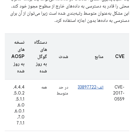
محلی را قادر به دسترسی به داده‌های خارج از سطوح مجوز خود کند.
این مشکل به‌عنوان متوسط ​​رتبه‌بندی شده است زیرا می‌توان از آن برای
دسترسی به داده‌ها بدون اجازه استفاده کرد.
دستگاه
نسخه
های
های
ت
CVE
منابع
شدت
گوگل
AOSP
گ
به روز
به روز
ش
شده
شده
CVE-
الف-33897722
در حد
همه
4.4.4،
5
2017-
متوسط
5.0.2،
دس
6
5.1.1،
0559
6.0،
6.0.1،
7.0،
7.1.1