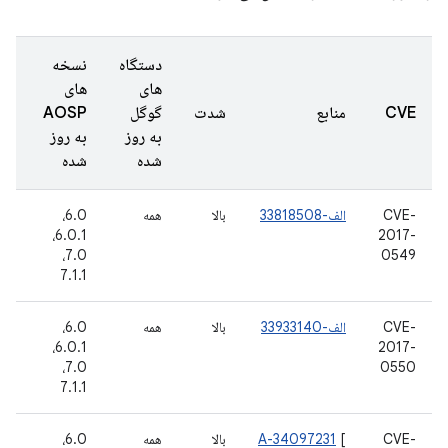
دستگاه
نسخه
های
های
تا
CVE
منابع
شدت
گوگل
AOSP
گز
به روز
به روز
شد
شده
شده
CVE-
الف-33818508
بالا
همه
6.0،
20
2017-
6.0.1،
دس
16
7.0،
0549
7.1.1
CVE-
الف-33933140
بالا
همه
6.0،
گو
2017-
6.0.1،
دا
7.0،
0550
7.1.1
CVE-
[
A-34097231
بالا
همه
6.0،
گو