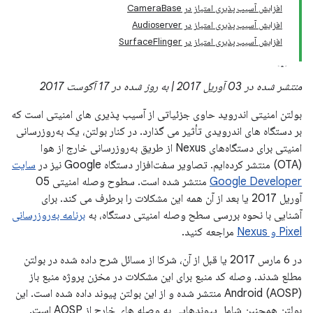
افزایش آسیب پذیری امتیاز در CameraBase
افزایش آسیب پذیری امتیاز در Audioserver
افزایش آسیب پذیری امتیاز در SurfaceFlinger
منتشر شده در 03 آوریل 2017 | به روز شده در 17 آگوست 2017
بولتن امنیتی اندروید حاوی جزئیاتی از آسیب پذیری های امنیتی است که
بر دستگاه های اندرویدی تأثیر می گذارد. در کنار بولتن، یک به‌روزرسانی
امنیتی برای دستگاه‌های Nexus از طریق به‌روزرسانی خارج از هوا
(OTA) منتشر کرده‌ایم. تصاویر سفت‌افزار دستگاه Google نیز در
سایت
Google Developer
منتشر شده است. سطوح وصله امنیتی 05
آوریل 2017 یا بعد از آن همه این مشکلات را برطرف می کند. برای
آشنایی با نحوه بررسی سطح وصله امنیتی دستگاه، به
برنامه به‌روزرسانی
Pixel و Nexus
مراجعه کنید.
در 6 مارس 2017 یا قبل از آن، شرکا از مسائل شرح داده شده در بولتن
مطلع شدند. وصله کد منبع برای این مشکلات در مخزن پروژه منبع باز
Android (AOSP) منتشر شده و از این بولتن پیوند داده شده است. این
بولتن همچنین شامل پیوندهایی به وصله های خارج از AOSP است.