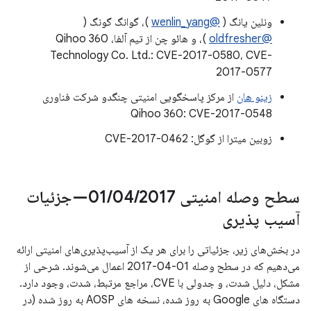
ونلین یانگ (
@wenlin_yang
)، گوانگ گونگ (
@oldfresher
)، و هائو چن از تیم آلفا، Qihoo 360
Technology Co. Ltd.: CVE-2017-0580، CVE-
2017-0577
زینو هان
از مرکز پاسخگویی امنیتی چنگدو شرکت فناوری
Qihoo 360: CVE-2017-0548
زوبین میترا از گوگل: CVE-2017-0462
سطح وصله امنیتی 01
/
04
/
2017—جزئیات
آسیب پذیری
در بخش‌های زیر، جزئیاتی را برای هر یک از آسیب‌پذیری‌های امنیتی ارائه
می‌دهیم که در سطح وصله 01-04-2017 اعمال می‌شوند. شرحی از
مشکل، دلیل شدت، و جدولی با CVE، مراجع مرتبط، شدت، وجود دارد.
دستگاه های Google به روز شده، نسخه های AOSP به روز شده (در