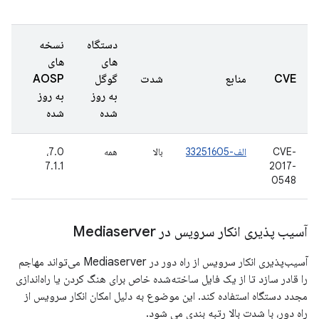
دستگاه
نسخه
های
های
تار
CVE
منابع
شدت
گوگل
AOSP
گز
به روز
به روز
شد
شده
شده
CVE-
الف-33251605
بالا
همه
7.0،
29
2017-
7.1.1
نوا
16
0548
آسیب پذیری انکار سرویس در Mediaserver
آسیب‌پذیری انکار سرویس از راه دور در Mediaserver می‌تواند مهاجم
را قادر سازد تا از یک فایل ساخته‌شده خاص برای هنگ کردن یا راه‌اندازی
مجدد دستگاه استفاده کند. این موضوع به دلیل امکان انکار سرویس از
راه دور، با شدت بالا رتبه بندی می شود.