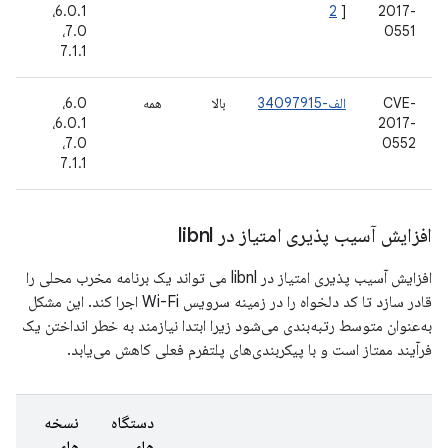
2017-
]
2
6.0.1،
دا
7.0،
0551
7.1.1
CVE-
الف-34097915
بالا
همه
6.0،
گو
2017-
6.0.1،
دا
7.0،
0552
7.1.1
افزایش آسیب پذیری امتیاز در libnl
افزایش آسیب پذیری امتیاز در libnl می تواند یک برنامه مخرب محلی را
قادر سازد تا کد دلخواه را در زمینه سرویس Wi-Fi اجرا کند. این مشکل
به‌عنوان متوسط ​​رتبه‌بندی می‌شود زیرا ابتدا نیازمند به خطر انداختن یک
فرآیند ممتاز است و با پیکربندی‌های پلتفرم فعلی کاهش می‌یابد.
دستگاه
نسخه
های
های
ت