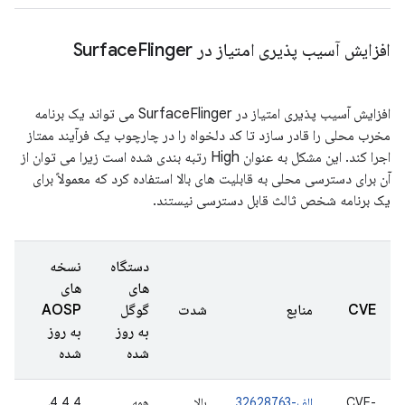
افزایش آسیب پذیری امتیاز در Surface
Flinger
افزایش آسیب پذیری امتیاز در SurfaceFlinger می تواند یک برنامه
مخرب محلی را قادر سازد تا کد دلخواه را در چارچوب یک فرآیند ممتاز
اجرا کند. این مشکل به عنوان High رتبه بندی شده است زیرا می توان از
آن برای دسترسی محلی به قابلیت های بالا استفاده کرد که معمولاً برای
یک برنامه شخص ثالث قابل دسترسی نیستند.
دستگاه
نسخه
های
های
تار
CVE
منابع
شدت
گوگل
AOSP
گز
به روز
به روز
شد
شده
شده
CVE-
الف-32628763
بالا
همه
4.4.4،
2