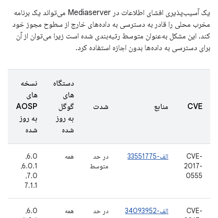
یک آسیب‌پذیری افشای اطلاعات در Mediaserver می‌تواند یک برنامه
مخرب محلی را قادر به دسترسی به داده‌های خارج از سطوح مجوز خود
کند. این مشکل به‌عنوان متوسط ​​رتبه‌بندی شده است زیرا می‌توان از آن
برای دسترسی به داده‌ها بدون اجازه استفاده کرد.
دستگاه
نسخه
های
های
ت
CVE
منابع
شدت
گوگل
AOSP
گ
به روز
به روز
ش
شده
شده
CVE-
الف-33551775
در حد
همه
6.0،
2
2017-
متوسط
6.0.1،
د
6
7.0،
0555
7.1.1
CVE-
الف-34093952
در حد
همه
6.0،
4