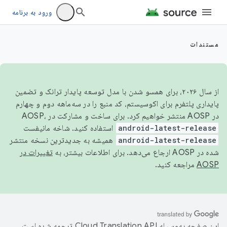
ورود به برنامه
مستندات
از سال ۲۰۲۶، برای همسو شدن با مدل توسعه پایدار ترانک و تضمین
پایداری پلتفرم برای اکوسیستم، کد منبع را در سه‌ماهه دوم و چهارم
در AOSP منتشر خواهیم کرد. برای ساخت و مشارکت در AOSP،
android-latest-release
استفاده کنید. شاخه مانیفست
android-latest-release
همیشه به جدیدترین نسخه منتشر
شده در AOSP ارجاع می‌دهد. برای اطلاعات بیشتر، به
تغییرات در
AOSP
مراجعه کنید.
این صفحه به‌وسیله
ترجمه شده است.