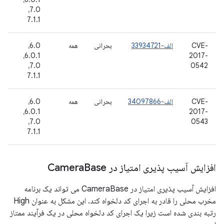
7.0،
7.1.1
CVE-
الف-33934721
بحرانی
همه
6.0،
گ
2017-
6.0.1،
د
7.0،
0542
7.1.1
CVE-
الف-34097866
بحرانی
همه
6.0،
گ
2017-
6.0.1،
د
7.0،
0543
7.1.1
افزایش آسیب پذیری امتیاز در Camera
Base
افزایش آسیب پذیری امتیاز در CameraBase می تواند یک برنامه
مخرب محلی را قادر به اجرای کد دلخواه کند. این مشکل به عنوان High
رتبه بندی شده است زیرا یک اجرای کد دلخواه محلی در یک فرآیند ممتاز