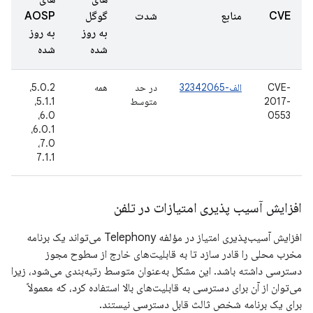
CVE
منابع
شدت
گوگل
AOSP
گ
به روز
به روز
ش
شده
شده
CVE-
الف-32342065
در حد
همه
5.0.2،
1
2017-
متوسط
5.1.1،
ا
6
6.0،
0553
6.0.1،
7.0،
7.1.1
افزایش آسیب پذیری امتیازات در تلفن
افزایش آسیب‌پذیری امتیاز در مؤلفه Telephony می‌تواند یک برنامه
مخرب محلی را قادر سازد تا به قابلیت‌های خارج از سطوح مجوز
دسترسی داشته باشد. این مشکل به‌عنوان متوسط ​​رتبه‌بندی می‌شود، زیرا
می‌توان از آن برای دسترسی به قابلیت‌های بالا استفاده کرد، که معمولاً
برای یک برنامه شخص ثالث قابل دسترسی نیستند.