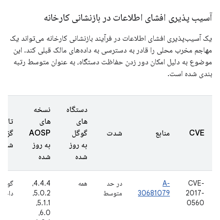
آسیب پذیری افشای اطلاعات در بازنشانی کارخانه
یک آسیب‌پذیری افشای اطلاعات در فرآیند بازنشانی کارخانه می‌تواند یک
مهاجم مخرب محلی را قادر به دسترسی به داده‌های مالک قبلی کند. این
موضوع به دلیل امکان دور زدن حفاظت دستگاه، به عنوان متوسط ​​رتبه
بندی شده است.
دستگاه
نسخه
های
های
تاریخ
CVE
منابع
شدت
گوگل
AOSP
گزار
به روز
به روز
شده
شده
شده
CVE-
A-
در حد
همه
4.4.4،
گوگل
2017-
30681079
متوسط
5.0.2،
داخلی
5.1.1،
0560
6.0،