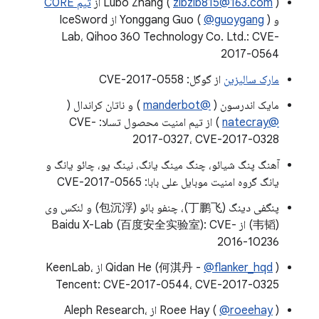
) از
zlbzlb815@163.com
Lubo Zhang (
تیم C0RE
و Yonggang Guo (
@guoygang
) از IceSword
Lab، Qihoo 360 Technology Co. Ltd.: CVE-
2017-0564
مارک سالیزین
از گوگل: CVE-2017-0558
مایک اندرسون (
@manderbot
) و ناتان کراندال (
@natecray
) از تیم امنیت محصول تسلا: CVE-
2017-0327، CVE-2017-0328
آهنگ پنگ شیائو، چنگ مینگ یانگ، نینگ یو، چائو یانگ و
یانگ گروه امنیت موبایل علی بابا: CVE-2017-0565
پنگفی دینگ (丁鹏飞)، چنفو بائو (包沉浮) و لنکس وی
(韦韬) از Baidu X-Lab (百度安全实验室): CVE-
2016-10236
@flanker_hqd
Qidan He (何淇丹 -
) از KeenLab،
Tencent: CVE-2017-0544، CVE-2017-0325
@roeehay
Roee Hay (
) از Aleph Research،