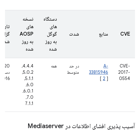
دستگاه
نسخه
های
های
تاریخ
CVE
منابع
شدت
گوگل
AOSP
گزارش
به روز
به روز
شده
شده
شده
CVE-
A-
در حد
همه
4.4.4،
20
2017-
33815946
متوسط
5.0.2،
دسامبر
2016
5.1.1،
[
2
]
0554
6.0،
6.0.1،
7.0،
7.1.1
آسیب پذیری افشای اطلاعات در Mediaserver