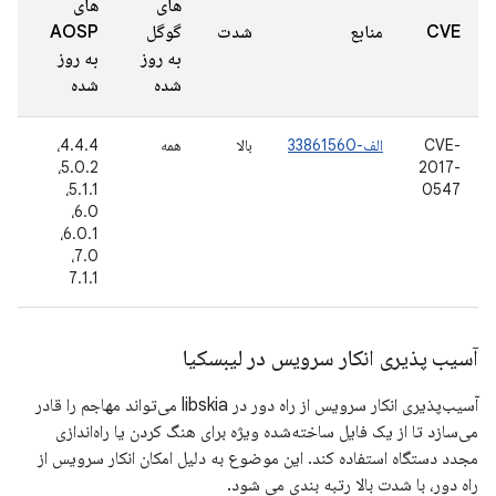
های
های
تا
CVE
منابع
شدت
گوگل
AOSP
گز
به روز
به روز
شد
شده
شده
CVE-
الف-33861560
بالا
همه
4.4.4،
22
2017-
5.0.2،
دسا
16
5.1.1،
0547
6.0،
6.0.1،
7.0،
7.1.1
آسیب پذیری انکار سرویس در لیبسکیا
آسیب‌پذیری انکار سرویس از راه دور در libskia می‌تواند مهاجم را قادر
می‌سازد تا از یک فایل ساخته‌شده ویژه برای هنگ کردن یا راه‌اندازی
مجدد دستگاه استفاده کند. این موضوع به دلیل امکان انکار سرویس از
راه دور، با شدت بالا رتبه بندی می شود.