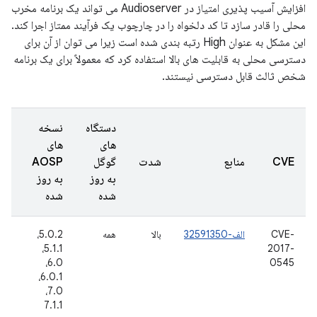
افزایش آسیب پذیری امتیاز در Audioserver می تواند یک برنامه مخرب
محلی را قادر سازد تا کد دلخواه را در چارچوب یک فرآیند ممتاز اجرا کند.
این مشکل به عنوان High رتبه بندی شده است زیرا می توان از آن برای
دسترسی محلی به قابلیت های بالا استفاده کرد که معمولاً برای یک برنامه
شخص ثالث قابل دسترسی نیستند.
دستگاه
نسخه
های
های
تا
CVE
منابع
شدت
گوگل
AOSP
گز
به روز
به روز
شد
شده
شده
CVE-
الف-32591350
بالا
همه
5.0.2،
31
2017-
5.1.1،
اکت
16
6.0،
0545
6.0.1،
7.0،
7.1.1