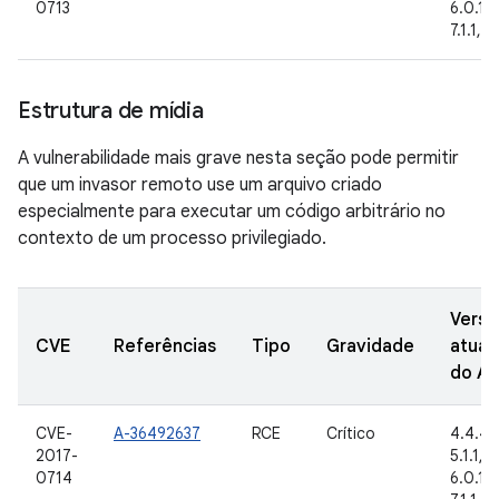
0713
6.0.1, 
7.1.1, 7
Estrutura de mídia
A vulnerabilidade mais grave nesta seção pode permitir
que um invasor remoto use um arquivo criado
especialmente para executar um código arbitrário no
contexto de um processo privilegiado.
Versõ
CVE
Referências
Tipo
Gravidade
atual
do A
CVE-
A-36492637
RCE
Crítico
4.4.4, 
2017-
5.1.1, 6
0714
6.0.1, 