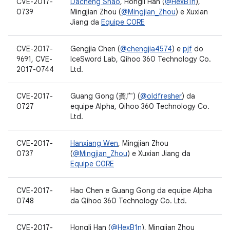
CVE-2017-
Dacheng Shao
, Hongli Han (
@HexB1n
),
0739
Mingjian Zhou (
@Mingjian_Zhou
) e Xuxian
Jiang da
Equipe C0RE
CVE-2017-
Gengjia Chen (
@chengjia4574
) e
pjf
do
9691, CVE-
IceSword Lab, Qihoo 360 Technology Co.
2017-0744
Ltd.
CVE-2017-
Guang Gong (龚广) (
@oldfresher
) da
0727
equipe Alpha, Qihoo 360 Technology Co.
Ltd.
CVE-2017-
Hanxiang Wen
, Mingjian Zhou
0737
(
@Mingjian_Zhou
) e Xuxian Jiang da
Equipe C0RE
CVE-2017-
Hao Chen e Guang Gong da equipe Alpha
0748
da Qihoo 360 Technology Co. Ltd.
CVE-2017-
Hongli Han (
@HexB1n
), Mingjian Zhou