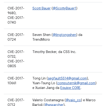
CVE-2017-
Scott Bauer
(
@ScottyBauer1
)
9680,
CVE-2017-
0740
CVE-2017-
Seven Shen (
@lingtongshen
) da
0724
TrendMicro
CVE-2017-
Timothy Becker, da CSS Inc.
0732,
CVE-2017-
0805
CVE-2017-
Tong Lin (
segfault5514@gmail.com
),
10661
Yuan-Tsung Lo (
computernik@gmail.com
)
e Xuxian Jiang da
Equipe C0RE
.
CVE-2017-
Valerio Costamagna (
@vaio_co
) e Marco
0712
Bartoli (
@wsxarcher
).