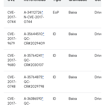
CVE-
A-34112726
*
EoP
Baixa
Driver
2017-
N-CVE-2017-
0744
0744
CVE-
A-35644510
*
ID
Baixa
Driver
2017-
QC-
9679
CR#2029409
CVE-
A-35764241
*
ID
Baixa
Driver
2017-
QC-
9680
CR#2030137
CVE-
A-35764875
*
ID
Baixa
Driver
2017-
QC-
0748
CR#2029798
CVE-
A-36386593
*
ID
Baixa
Driver
2017-
QC-