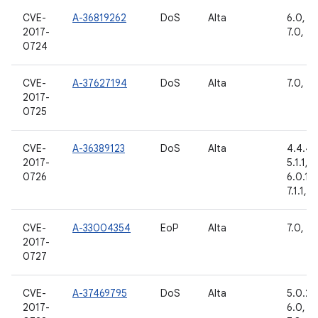
CVE-
A-36819262
DoS
Alta
6.0, 6.
2017-
7.0, 7.1
0724
CVE-
A-37627194
DoS
Alta
7.0, 7.1
2017-
0725
CVE-
A-36389123
DoS
Alta
4.4.4, 
2017-
5.1.1, 6
0726
6.0.1, 
7.1.1, 7
CVE-
A-33004354
EoP
Alta
7.0, 7.1
2017-
0727
CVE-
A-37469795
DoS
Alta
5.0.2, 
2017-
6.0, 6.