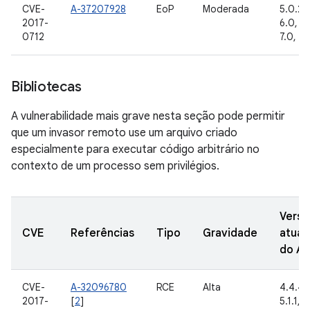
CVE-
A-37207928
EoP
Moderada
5.0.2, 
2017-
6.0, 6.
0712
7.0, 7.1
Bibliotecas
A vulnerabilidade mais grave nesta seção pode permitir
que um invasor remoto use um arquivo criado
especialmente para executar código arbitrário no
contexto de um processo sem privilégios.
Versõ
CVE
Referências
Tipo
Gravidade
atual
do A
CVE-
A-32096780
RCE
Alta
4.4.4, 
2017-
[
2
]
5.1.1, 6