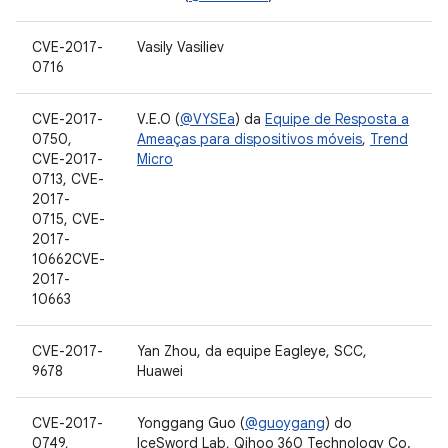
CVE-2017-
Vasily Vasiliev
0716
CVE-2017-
V.E.O (
@VYSEa
) da
Equipe de Resposta a
0750,
Ameaças para dispositivos móveis
,
Trend
CVE-2017-
Micro
0713, CVE-
2017-
0715, CVE-
2017-
10662CVE-
2017-
10663
CVE-2017-
Yan Zhou, da equipe Eagleye, SCC,
9678
Huawei
CVE-2017-
Yonggang Guo (
@guoygang
) do
0749,
IceSword Lab, Qihoo 360 Technology Co.