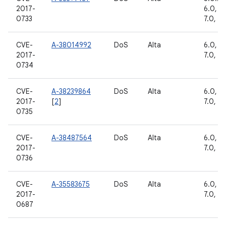
2017-
6.0, 6.
0733
7.0, 7.1
CVE-
A-38014992
DoS
Alta
6.0, 6.
2017-
7.0, 7.1
0734
CVE-
A-38239864
DoS
Alta
6.0, 6.
2017-
[
2
]
7.0, 7.1
0735
CVE-
A-38487564
DoS
Alta
6.0, 6.
2017-
7.0, 7.1
0736
CVE-
A-35583675
DoS
Alta
6.0, 6.
2017-
7.0, 7.1
0687