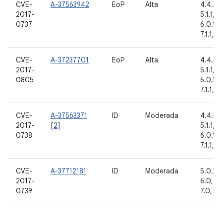
CVE-
A-37563942
EoP
Alta
4.4.4, 
2017-
5.1.1, 6
0737
6.0.1, 
7.1.1, 7
CVE-
A-37237701
EoP
Alta
4.4.4, 
2017-
5.1.1, 6
0805
6.0.1, 
7.1.1, 7
CVE-
A-37563371
ID
Moderada
4.4.4, 
2017-
[
2
]
5.1.1, 6
0738
6.0.1, 
7.1.1, 7
CVE-
A-37712181
ID
Moderada
5.0.2, 
2017-
6.0, 6.
0739
7.0, 7.1