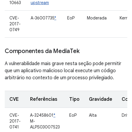
10663
upstream
CVE-
A-36007735
*
EoP
Moderada
Kernel
2017-
0749
Componentes da Media
Tek
A vulnerabilidade mais grave nesta seção pode permitir
que um aplicativo malicioso local execute um código
arbitrário no contexto de um processo privilegiado.
CVE
Referências
Tipo
Gravidade
Com
CVE-
A-32458601
*
EoP
Alta
Drive
2017-
M-
0741
ALPS03007523