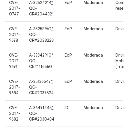
CVE-
A-32524214
*
EoP
Moderada
Compo
2017-
QC-
reserv
0747
CR#2044821
CVE-
A-35258962
*
EoP
Moderada
Driver
2017-
QC-
9678
CR#2028228
CVE-
A-33842910
*
EoP
Moderada
Driver
2017-
QC-
MobiC
9691
CR#1116560
(Trust
CVE-
A-35136547
*
EoP
Moderada
Driver
2017-
QC-
9684
CR#2037524
CVE-
A-36491445
*
ID
Moderada
Driver
2017-
QC-
9682
CR#2030434