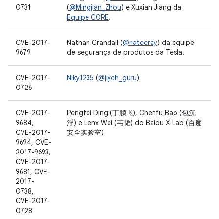
0731
(
@Mingjian_Zhou
) e Xuxian Jiang da
Equipe C0RE
.
CVE-2017-
Nathan Crandall (
@natecray
) da equipe
9679
de segurança de produtos da Tesla.
CVE-2017-
Niky1235
(
@jiych_guru
)
0726
CVE-2017-
Pengfei Ding (丁鹏飞), Chenfu Bao (包沉
9684,
浮) e Lenx Wei (韦韬) do Baidu X-Lab (百度
CVE-2017-
安全实验室)
9694, CVE-
2017-9693,
CVE-2017-
9681, CVE-
2017-
0738,
CVE-2017-
0728