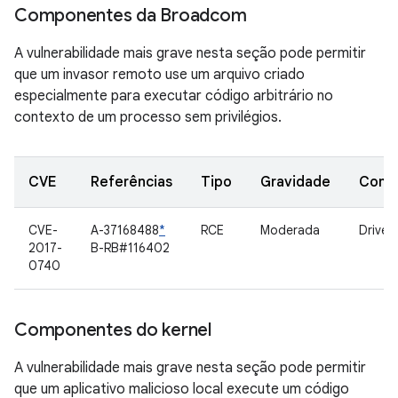
Componentes da Broadcom
A vulnerabilidade mais grave nesta seção pode permitir
que um invasor remoto use um arquivo criado
especialmente para executar código arbitrário no
contexto de um processo sem privilégios.
CVE
Referências
Tipo
Gravidade
Comp
CVE-
A-37168488
*
RCE
Moderada
Driver
2017-
B-RB#116402
0740
Componentes do kernel
A vulnerabilidade mais grave nesta seção pode permitir
que um aplicativo malicioso local execute um código