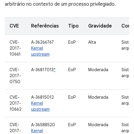
arbitrário no contexto de um processo privilegiado.
CVE
Referências
Tipo
Gravidade
Comp
CVE-
A-36266767
EoP
Alta
Siste
2017-
Kernel
arquiv
10661
upstream
CVE-
A-36817013
*
EoP
Moderada
Siste
2017-
arquiv
0750
CVE-
A-36815012
EoP
Moderada
Siste
2017-
Kernel
arquiv
10662
upstream
CVE-
A-36588520
EoP
Moderada
Siste
2017-
Kernel
arquiv