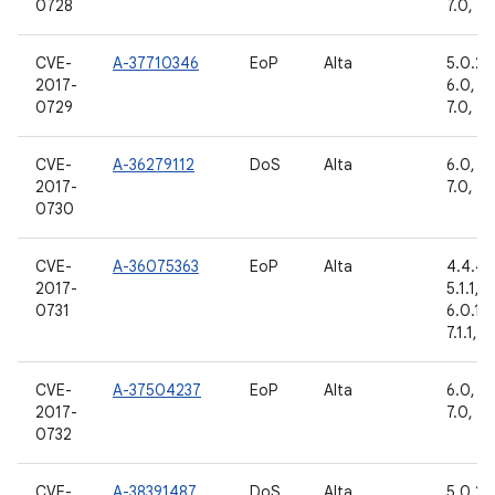
0728
7.0, 7.1
CVE-
A-37710346
EoP
Alta
5.0.2, 
2017-
6.0, 6.
0729
7.0, 7.1
CVE-
A-36279112
DoS
Alta
6.0, 6.
2017-
7.0, 7.1
0730
CVE-
A-36075363
EoP
Alta
4.4.4, 
2017-
5.1.1, 6
0731
6.0.1, 
7.1.1, 7
CVE-
A-37504237
EoP
Alta
6.0, 6.
2017-
7.0, 7.1
0732
CVE-
A-38391487
DoS
Alta
5.0.2, 