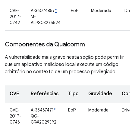
CVE-
A-36074857
*
EoP
Moderada
Drive
2017-
M-
0742
ALPS03275524
Componentes da Qualcomm
A vulnerabilidade mais grave nesta seção pode permitir
que um aplicativo malicioso local execute um código
arbitrário no contexto de um processo privilegiado.
CVE
Referências
Tipo
Gravidade
Comp
CVE-
A-35467471
*
EoP
Moderada
Driver
2017-
QC-
0746
CR#2029392