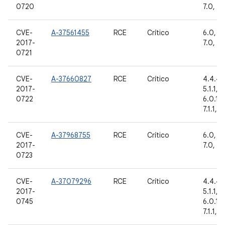
0720
7.0, 7.1
CVE-
A-37561455
RCE
Crítico
6.0, 6.
2017-
7.0, 7.1
0721
CVE-
A-37660827
RCE
Crítico
4.4.4, 
2017-
5.1.1, 6
0722
6.0.1, 
7.1.1, 7
CVE-
A-37968755
RCE
Crítico
6.0, 6.
2017-
7.0, 7.1
0723
CVE-
A-37079296
RCE
Crítico
4.4.4, 
2017-
5.1.1, 6
0745
6.0.1, 
7.1.1, 7