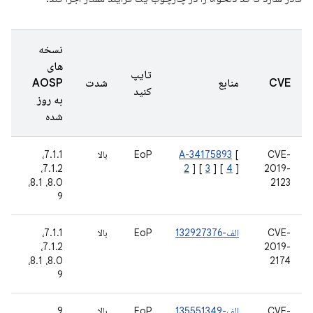
نسخه
های
تایپ
CVE
منابع
شدت
AOSP
کنید
به روز
شده
CVE-
[
A-34175893
EoP
بالا
7.1.1،
7.1.2،
2
] [
3
] [
4
]
2019-
8.0، 8.1،
2123
9
CVE-
الف-132927376
EoP
بالا
7.1.1،
7.1.2،
2019-
8.0، 8.1،
2174
9
CVE-
الف-135551349
EoP
بالا
9