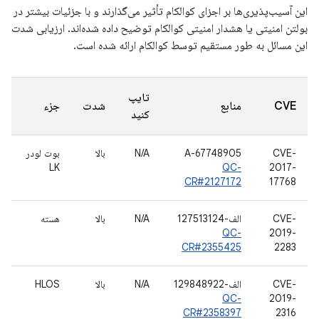
این آسیب‌پذیری‌ها بر اجزای کوالکام تأثیر می‌گذارند و با جزئیات بیشتر در
بولتن امنیتی یا هشدار امنیتی کوالکام توضیح داده شده‌اند. ارزیابی شدت
این مسائل به طور مستقیم توسط کوالکام ارائه شده است.
تایپ
CVE
منابع
شدت
جزء
کنید
CVE-
A-67748905
N/A
بالا
بوت لودر
LK
QC-
2017-
CR#2127172
17768
CVE-
الف-127513124
N/A
بالا
هسته
QC-
2019-
CR#2355425
2283
CVE-
الف-129848922
N/A
بالا
HLOS
QC-
2019-
CR#2358397
2316