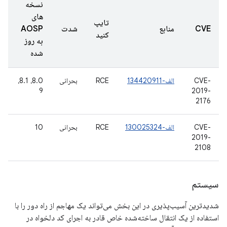
نسخه
های
تایپ
CVE
منابع
شدت
AOSP
کنید
به روز
شده
CVE-
الف-134420911
RCE
بحرانی
8.0، 8.1،
9
2019-
2176
CVE-
الف-130025324
RCE
بحرانی
10
2019-
2108
سیستم
شدیدترین آسیب‌پذیری در این بخش می‌تواند یک مهاجم از راه دور را با
استفاده از یک انتقال ساخته‌شده خاص قادر به اجرای کد دلخواه در