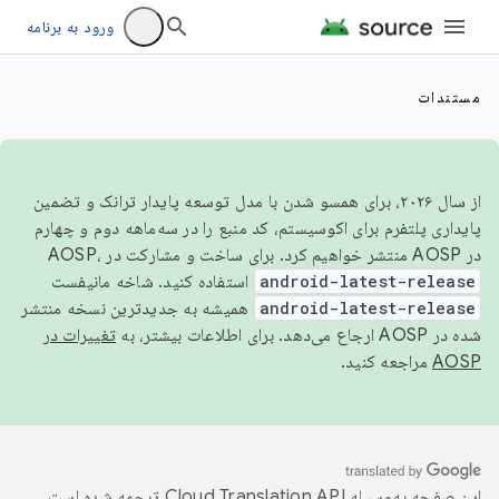
ورود به برنامه
مستندات
از سال ۲۰۲۶، برای همسو شدن با مدل توسعه پایدار ترانک و تضمین
پایداری پلتفرم برای اکوسیستم، کد منبع را در سه‌ماهه دوم و چهارم
در AOSP منتشر خواهیم کرد. برای ساخت و مشارکت در AOSP،
android-latest-release
استفاده کنید. شاخه مانیفست
android-latest-release
همیشه به جدیدترین نسخه منتشر
شده در AOSP ارجاع می‌دهد. برای اطلاعات بیشتر، به
تغییرات در
AOSP
مراجعه کنید.
این صفحه به‌وسیله
ترجمه شده است.