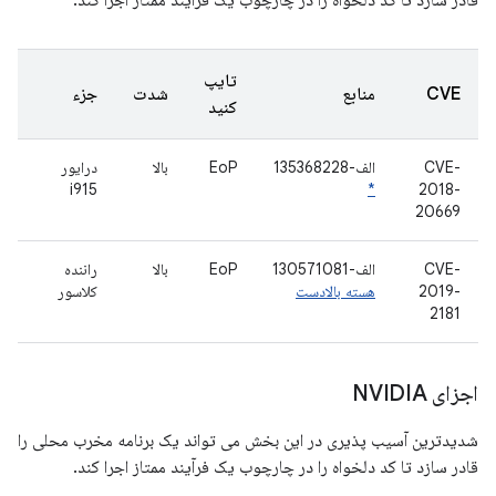
قادر سازد تا کد دلخواه را در چارچوب یک فرآیند ممتاز اجرا کند.
تایپ
CVE
منابع
شدت
جزء
کنید
CVE-
الف-135368228
EoP
بالا
درایور
i915
*
2018-
20669
CVE-
الف-130571081
EoP
بالا
راننده
2019-
هسته بالادست
کلاسور
2181
اجزای NVIDIA
شدیدترین آسیب پذیری در این بخش می تواند یک برنامه مخرب محلی را
قادر سازد تا کد دلخواه را در چارچوب یک فرآیند ممتاز اجرا کند.