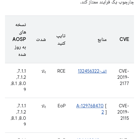
چارچوب یک فرآیند ممتاز کند.
نسخه
های
تایپ
CVE
منابع
شدت
AOSP
کنید
به روز
شده
CVE-
الف-132456322
RCE
بالا
7.1.1،
7.1.2،
2019-
8.0، 8.1،
2177
9
CVE-
[
A-129768470
EoP
بالا
7.1.1،
7.1.2،
2
]
2019-
8.0، 8.1،
2115
9