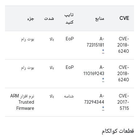
تایپ
CVE
منابع
شدت
جزء
کنید
CVE-
A-
EoP
بالا
بوت رام
72315181
2018-
*
6240
CVE-
A-
EoP
بالا
بوت رام
110169243
2018-
*
6240
CVE-
A-
شناسه
بالا
نرم افزار ARM
Trusted
73294344
2017-
Firmware
*
5715
قطعات کوالکام