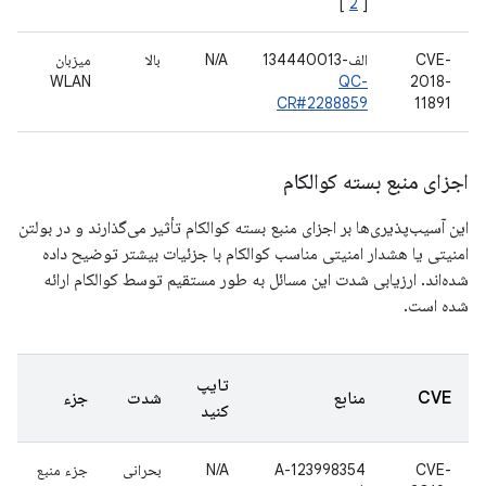
[
2
]
CVE-
الف-134440013
N/A
بالا
میزبان
WLAN
QC-
2018-
CR#2288859
11891
اجزای منبع بسته کوالکام
این آسیب‌پذیری‌ها بر اجزای منبع بسته کوالکام تأثیر می‌گذارند و در بولتن
امنیتی یا هشدار امنیتی مناسب کوالکام با جزئیات بیشتر توضیح داده
شده‌اند. ارزیابی شدت این مسائل به طور مستقیم توسط کوالکام ارائه
شده است.
تایپ
CVE
منابع
شدت
جزء
کنید
CVE-
A-123998354
N/A
بحرانی
جزء منبع