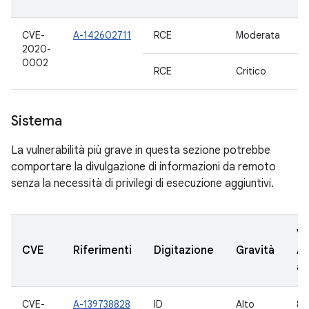
CVE-
A-142602711
RCE
Moderata
1
2020-
0002
RCE
Critico
8
Sistema
La vulnerabilità più grave in questa sezione potrebbe
comportare la divulgazione di informazioni da remoto
senza la necessità di privilegi di esecuzione aggiuntivi.
Ve
CVE
Riferimenti
Digitazione
Gravità
A
ag
CVE-
A-139738828
ID
Alto
8.0