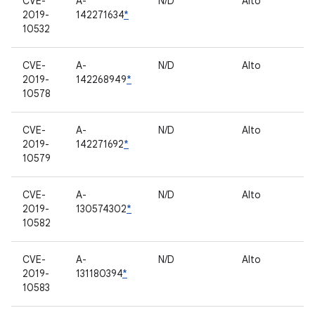
CVE-
A-
N/D
Alto
C
2019-
142271634
*
pr
10532
CVE-
A-
N/D
Alto
C
2019-
142268949
*
pr
10578
CVE-
A-
N/D
Alto
C
2019-
142271692
*
pr
10579
CVE-
A-
N/D
Alto
C
2019-
130574302
*
pr
10582
CVE-
A-
N/D
Alto
C
2019-
131180394
*
pr
10583