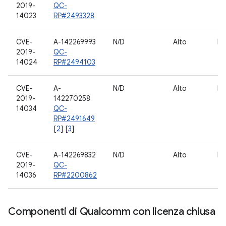
2019-
QC-
14023
RP#2493328
CVE-
A-142269993
N/D
Alto
N
2019-
QC-
14024
RP#2494103
CVE-
A-
N/D
Alto
Fo
2019-
142270258
14034
QC-
RP#2491649
[
2
] [
3
]
CVE-
A-142269832
N/D
Alto
Ho
2019-
QC-
14036
RP#2200862
Componenti di Qualcomm con licenza chiusa