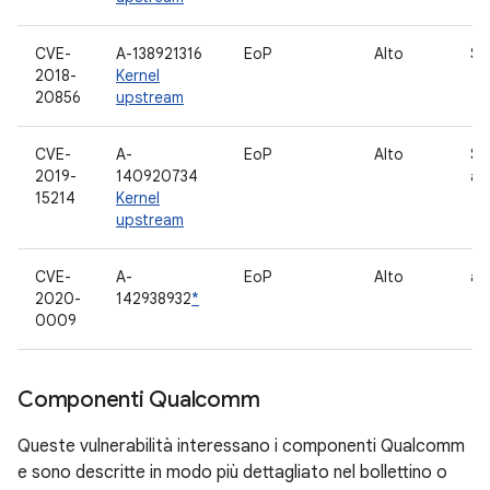
CVE-
A-138921316
EoP
Alto
Sc
2018-
Kernel
20856
upstream
CVE-
A-
EoP
Alto
So
2019-
140920734
au
15214
Kernel
upstream
CVE-
A-
EoP
Alto
as
2020-
142938932
*
0009
Componenti Qualcomm
Queste vulnerabilità interessano i componenti Qualcomm
e sono descritte in modo più dettagliato nel bollettino o