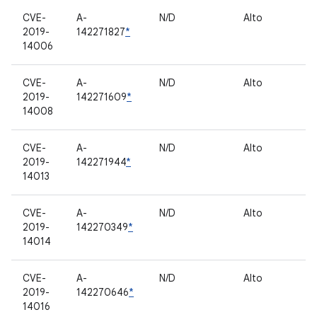
CVE-
A-
N/D
Alto
C
2019-
142271827
*
pr
14006
CVE-
A-
N/D
Alto
C
2019-
142271609
*
pr
14008
CVE-
A-
N/D
Alto
C
2019-
142271944
*
pr
14013
CVE-
A-
N/D
Alto
C
2019-
142270349
*
pr
14014
CVE-
A-
N/D
Alto
C
2019-
142270646
*
pr
14016