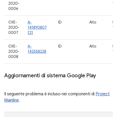
2020-
10
0006
CVE-
A-
ID
Alto
8.0
2020-
141890807
10
0007
[
2
]
CVE-
A-
ID
Alto
8.0
2020-
142558228
10
0008
Aggiornamenti di sistema Google Play
Il seguente problema è incluso nei componenti di
Project
Mainline
.