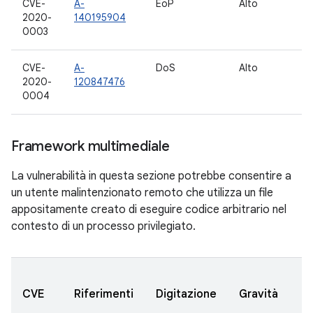
CVE-
A-
EoP
Alto
8
2020-
140195904
0003
CVE-
A-
DoS
Alto
8
2020-
120847476
1
0004
Framework multimediale
La vulnerabilità in questa sezione potrebbe consentire a
un utente malintenzionato remoto che utilizza un file
appositamente creato di eseguire codice arbitrario nel
contesto di un processo privilegiato.
V
CVE
Riferimenti
Digitazione
Gravità
a