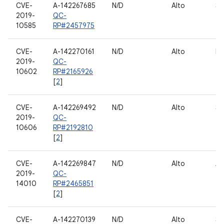
CVE-
A-142267685
N/D
Alto
Sc
2019-
QC-
10585
RP#2457975
CVE-
A-142270161
N/D
Alto
Di
2019-
QC-
10602
RP#2165926
[
2
]
CVE-
A-142269492
N/D
Alto
Sc
2019-
QC-
10606
RP#2192810
[
2
]
CVE-
A-142269847
N/D
Alto
Au
2019-
QC-
14010
RP#2465851
[
2
]
CVE-
A-142270139
N/D
Alto
Sc