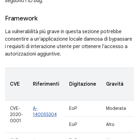
seguono l'ID bug.
Framework
La vulnerabilità più grave in questa sezione potrebbe
consentire a un'applicazione locale dannosa di bypassare
i requisiti di interazione utente per ottenere l'accesso a
autorizzazioni aggiuntive.
V
CVE
Riferimenti
Digitazione
Gravità
a
CVE-
A-
EoP
Moderata
1
2020-
140055304
0001
EoP
Alto
8