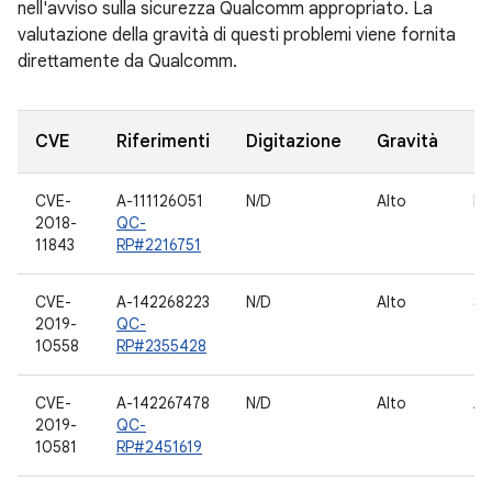
nell'avviso sulla sicurezza Qualcomm appropriato. La
valutazione della gravità di questi problemi viene fornita
direttamente da Qualcomm.
CVE
Riferimenti
Digitazione
Gravità
C
CVE-
A-111126051
N/D
Alto
Ho
2018-
QC-
11843
RP#2216751
CVE-
A-142268223
N/D
Alto
Sc
2019-
QC-
10558
RP#2355428
CVE-
A-142267478
N/D
Alto
Au
2019-
QC-
10581
RP#2451619