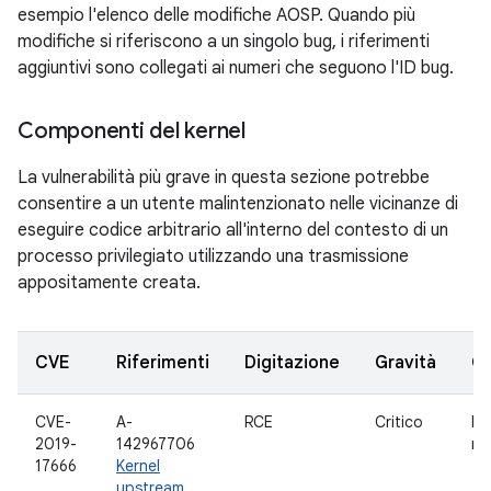
esempio l'elenco delle modifiche AOSP. Quando più
modifiche si riferiscono a un singolo bug, i riferimenti
aggiuntivi sono collegati ai numeri che seguono l'ID bug.
Componenti del kernel
La vulnerabilità più grave in questa sezione potrebbe
consentire a un utente malintenzionato nelle vicinanze di
eseguire codice arbitrario all'interno del contesto di un
processo privilegiato utilizzando una trasmissione
appositamente creata.
CVE
Riferimenti
Digitazione
Gravità
C
CVE-
A-
RCE
Critico
Dr
2019-
142967706
rtl
17666
Kernel
upstream