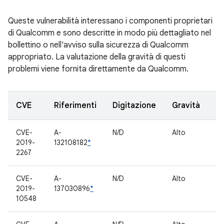
Queste vulnerabilità interessano i componenti proprietari
di Qualcomm e sono descritte in modo più dettagliato nel
bollettino o nell'avviso sulla sicurezza di Qualcomm
appropriato. La valutazione della gravità di questi
problemi viene fornita direttamente da Qualcomm.
CVE
Riferimenti
Digitazione
Gravità
C
CVE-
A-
N/D
Alto
C
2019-
132108182
*
pr
2267
CVE-
A-
N/D
Alto
C
2019-
137030896
*
pr
10548