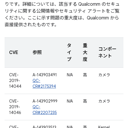
りです。詳細については、該当する Qualcomm のセキュ
リティに関する公開情報やセキュリティ アラートをご覧
ください。ここに示す問題の重大度は、Qualcomm から
直接提供されたものです。
タ
重
コンポー
CVE
参照
イ
大
ネント
プ
度
CVE-
A-143903491
N/A
高
カメラ
2019-
QC-
14044
CR#2175394
CVE-
A-143902999
N/A
高
カメラ
2019-
QC-
14046
CR#2207235
CVE-
A-143903513
N/A
高
Kernel