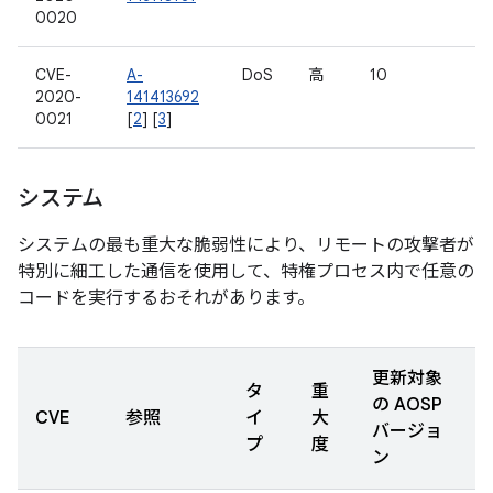
0020
CVE-
A-
DoS
高
10
2020-
141413692
0021
[
2
] [
3
]
システム
システムの最も重大な脆弱性により、リモートの攻撃者が
特別に細工した通信を使用して、特権プロセス内で任意の
コードを実行するおそれがあります。
更新対象
タ
重
の AOSP
CVE
参照
イ
大
バージョ
プ
度
ン