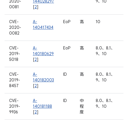
2020-
144028297
9、10
0081
[
2
]
CVE-
A-
EoP
高
10
2020-
140417434
0082
CVE-
A-
EoP
高
8.0、8.1、
2019-
140180629
9、10
5018
[
2
]
CVE-
A-
ID
高
8.0、8.1、
2019-
140182003
9、10
8457
[
2
]
CVE-
A-
ID
中
8.0、8.1、
2019-
140181188
程
9、10
9936
[
2
]
度