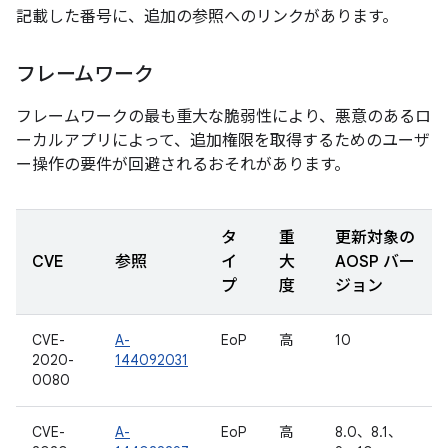
記載した番号に、追加の参照へのリンクがあります。
フレームワーク
フレームワークの最も重大な脆弱性により、悪意のあるロ
ーカルアプリによって、追加権限を取得するためのユーザ
ー操作の要件が回避されるおそれがあります。
タ
重
更新対象の
CVE
参照
イ
大
AOSP バー
プ
度
ジョン
CVE-
A-
EoP
高
10
2020-
144092031
0080
CVE-
A-
EoP
高
8.0、8.1、