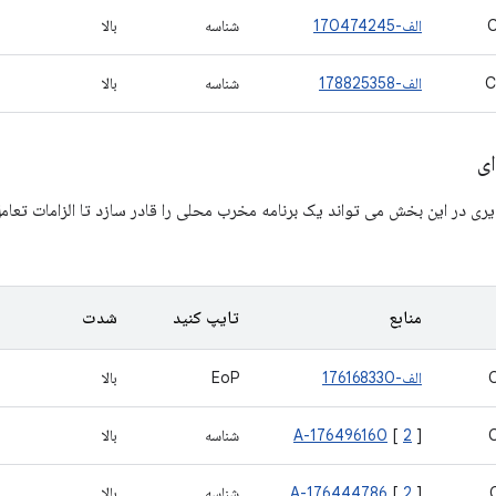
الف-170474245
شناسه
بالا
C
الف-178825358
شناسه
بالا
ی
ی در این بخش می تواند یک برنامه مخرب محلی را قادر سازد تا الزامات تعامل
منابع
تایپ کنید
شدت
الف-176168330
EoP
بالا
]
2
[
A-176496160
شناسه
بالا
]
2
[
A-176444786
شناسه
بالا