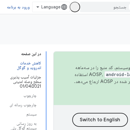
ورود به برنامه
در این صفحه
کاهش خدمات
 اکوسیستم، کد منبع را در سه‌ماهه
اندروید و گوگل
android-l
استفاده
جزئیات آسیب پذیری
همیشه به جدیدترین نسخه منتشر شده در AOSP ارجاع می‌دهد.
سطح وصله امنیتی
01/04/2021
چارچوب
چارچوب رسانه ای
سیستم
به روز رسانی
سیستم گوگل پلی