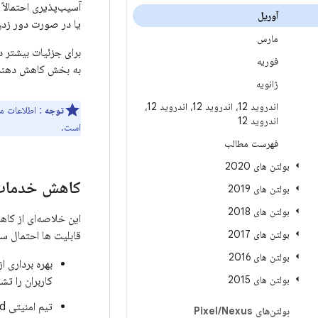
آسیب‌پذیری احتمالا
آوریل
یا در صورت دور زدن
مارس
برای جزئیات بیشتر 
فوریه
به بخش کاهش دهنده های Android و le Play Protect
ژانویه
اندروید 12، اندروید 12، اندروید 12،
توجه
: اطلاعات مربوط به آخری
اندروید 12
است.
فهرست مطالب
بولتن های 2020
کاهش خدمات 
بولتن های 2019
بولتن های 2018
این خلاصه‌ای از کا
بولتن های 2017
قابلیت ها احتمال س
بولتن های 2016
بهره برداری 
بولتن های 2015
کاربران را ت
تیم امنیتی Android به طور فعال از طریق
بولتن‌های Pixel
Nexus
/