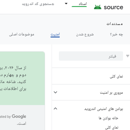
اسناد
جستجوی کد اندروید
مستندات
چه خبر؟
شروع شدن
امنیت
موضوعات اصلی
از 
دوم و چهارم در AOSP منتشر خواهیم کرد. برای ساخت و مشارکت در 
نمای کلی
کنید. شاخه ما
برای اطلاعات ب
مروری بر امنیت
بولتن های امنیتی اندروید
خانه بولتن ها
است.
نمای کلی