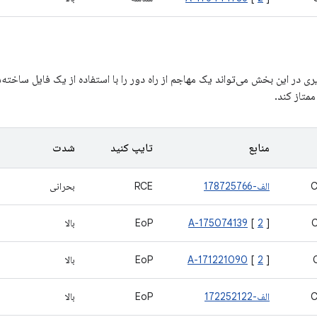
 در این بخش می‌تواند یک مهاجم از راه دور را با استفاده از یک فایل ساخته‌
متاز کند.
منابع
تایپ کنید
شدت
C
الف-178725766
RCE
بحرانی
]
2
[
A-175074139
EoP
بالا
]
2
[
A-171221090
EoP
بالا
C
الف-172252122
EoP
بالا