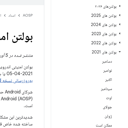
بولتن‌های ۲۰۲۶
بولتن های 2025
AOSP
اسناد
ا
بولتن های 2024
بولتن امنی
بولتن های 2023
بولتن های 2022
بولتن های 2021
منتشر شده در 5 آوریل 2021 | به روز شده در 7 آوریل 2021
دسامبر
بولتن امنیتی اندرو
نوامبر
2021-04-05 یا جدیدتر همه این مشکلات را برطرف می کند. برای آشنایی با نحوه بررسی سطح وصله امنیتی دستگاه،
اکتبر
به‌روزرسانی نسخه Android خود
سپتامبر
شرکا
اوت
است.
جولای
ژوئن
ساخته شده خاص قادر
ممکن است