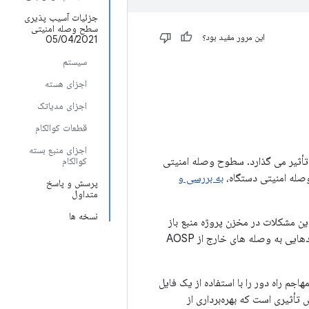
جزئیات آسیب پذیری
سطح وصله امنیتی
این مرور مفید بود؟
05/04/2021
سیستم
اجزای هسته
اجزای مدیاتک
قطعات کوالکام
اجزای منبع بسته
 تأثیر می گذارد. سطوح وصله امنیتی
کوالکام
به بررسی و
پرسش و پاسخ
متداول
نسخه ها
ای این مشکلات در مخزن پروژه منبع باز
Android (AOSP) منتشر شده و از این بولتن پیوند داده شده است. این بولتن همچنین شامل پیوندهایی به وصله های خارج از AOSP
 در مؤلفه System است که می تواند یک مهاجم راه دور را با استفاده از یک فایل
تأثیری است که بهره‌برداری از