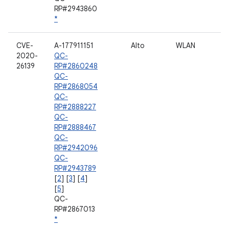
RP#2943860
*
CVE-
A-177911151
Alto
WLAN
2020-
QC-
26139
RP#2860248
QC-
RP#2868054
QC-
RP#2888227
QC-
RP#2888467
QC-
RP#2942096
QC-
RP#2943789
[
2
] [
3
] [
4
]
[
5
]
QC-
RP#2867013
*