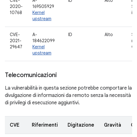
CVE-
A-
ID
Alto
Pr
2020-
169505929
Sp
10768
Kernel
i8
upstream
CVE-
A-
ID
Alto
Su
2021-
184622099
ro
29647
Kernel
Qu
upstream
Telecomunicazioni
La vulnerabilità in questa sezione potrebbe comportare la
divulgazione di informazioni da remoto senza la necessità
di privilegi di esecuzione aggiuntivi.
CVE
Riferimenti
Digitazione
Gravità
C