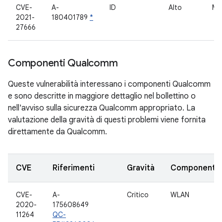
CVE-
A-
ID
Alto
Mo
2021-
180401789
*
27666
Componenti Qualcomm
Queste vulnerabilità interessano i componenti Qualcomm
e sono descritte in maggiore dettaglio nel bollettino o
nell'avviso sulla sicurezza Qualcomm appropriato. La
valutazione della gravità di questi problemi viene fornita
direttamente da Qualcomm.
CVE
Riferimenti
Gravità
Componente
CVE-
A-
Critico
WLAN
2020-
175608649
11264
QC-