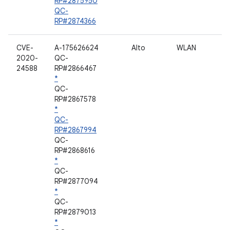
RP#2875950
QC-
RP#2874366
CVE-
A-175626624
Alto
WLAN
2020-
QC-
24588
RP#2866467
*
QC-
RP#2867578
*
QC-
RP#2867994
QC-
RP#2868616
*
QC-
RP#2877094
*
QC-
RP#2879013
*