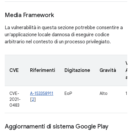
Media Framework
La vulnerabilità in questa sezione potrebbe consentire a
un'applicazione locale dannosa di eseguire codice
arbitrario nel contesto di un processo privilegiato.
Ve
CVE
Riferimenti
Digitazione
Gravità
AO
ag
CVE-
A-153358911
EoP
Alto
10,
2021-
[
2
]
0483
Aggiornamenti di sistema Google Play