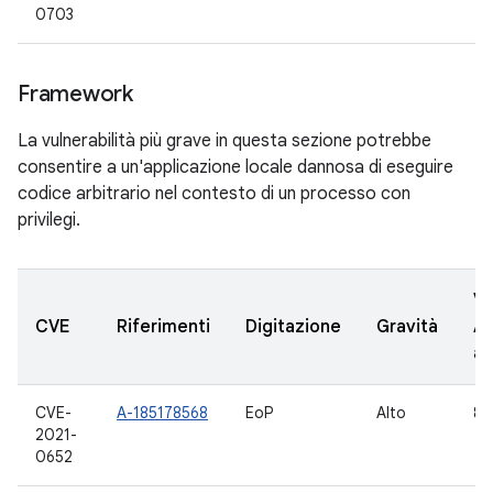
0703
Framework
La vulnerabilità più grave in questa sezione potrebbe
consentire a un'applicazione locale dannosa di eseguire
codice arbitrario nel contesto di un processo con
privilegi.
Ve
CVE
Riferimenti
Digitazione
Gravità
A
ag
CVE-
A-185178568
EoP
Alto
8.1
2021-
0652