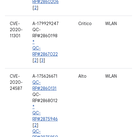
RP#2860206
[
2
]
CVE-
A-179929247
Critico
WLAN
2020-
QC-
11301
RP#2860198
*
QC-
RP#2867022
[
2
] [
3
]
CVE-
A-175626671
Alto
WLAN
2020-
QC-
24587
RP#2860131
QC-
RP#2868012
*
QC-
RP#2875946
[
2
]
QC-