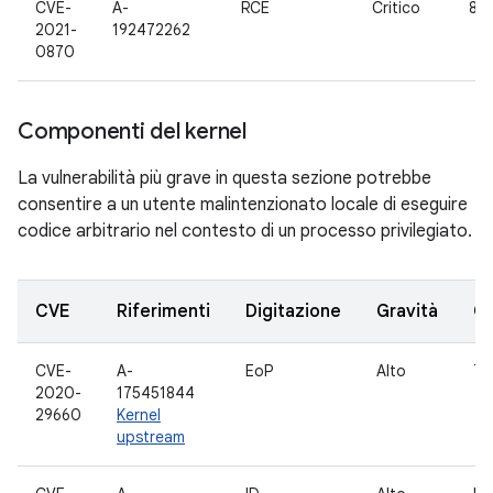
CVE-
A-
RCE
Critico
8.1,
2021-
192472262
0870
Componenti del kernel
La vulnerabilità più grave in questa sezione potrebbe
consentire a un utente malintenzionato locale di eseguire
codice arbitrario nel contesto di un processo privilegiato.
CVE
Riferimenti
Digitazione
Gravità
C
CVE-
A-
EoP
Alto
TT
2020-
175451844
29660
Kernel
upstream