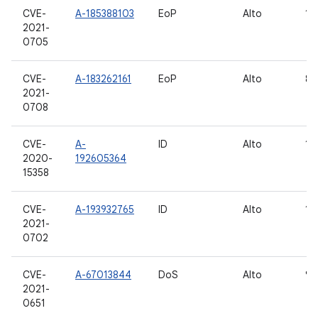
CVE-
A-185388103
EoP
Alto
10,
2021-
0705
CVE-
A-183262161
EoP
Alto
8.1
2021-
0708
CVE-
A-
ID
Alto
11
2020-
192605364
15358
CVE-
A-193932765
ID
Alto
11
2021-
0702
CVE-
A-67013844
DoS
Alto
9, 
2021-
0651