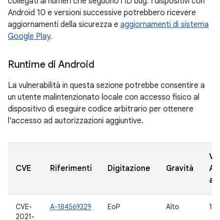
collegati ai numeri che seguono l'ID bug. I dispositivi con
Android 10 e versioni successive potrebbero ricevere
aggiornamenti della sicurezza e
aggiornamenti di sistema
Google Play
.
Runtime di Android
La vulnerabilità in questa sezione potrebbe consentire a
un utente malintenzionato locale con accesso fisico al
dispositivo di eseguire codice arbitrario per ottenere
l'accesso ad autorizzazioni aggiuntive.
Ve
CVE
Riferimenti
Digitazione
Gravità
AO
ag
CVE-
A-184569329
EoP
Alto
11
2021-