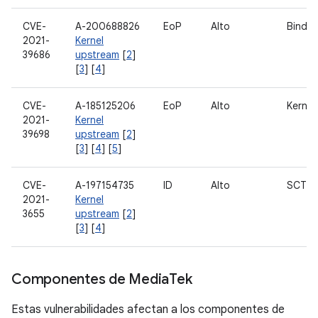
CVE-
A-200688826
EoP
Alto
Binder
2021-
Kernel
39686
upstream
[
2
]
[
3
] [
4
]
CVE-
A-185125206
EoP
Alto
Kernel
2021-
Kernel
39698
upstream
[
2
]
[
3
] [
4
] [
5
]
CVE-
A-197154735
ID
Alto
SCTP
2021-
Kernel
3655
upstream
[
2
]
[
3
] [
4
]
Componentes de Media
Tek
Estas vulnerabilidades afectan a los componentes de