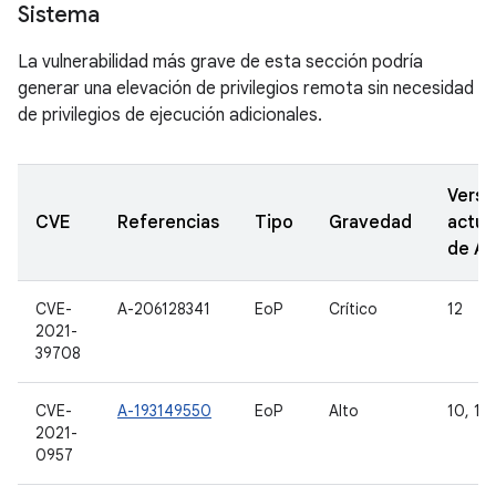
Sistema
La vulnerabilidad más grave de esta sección podría
generar una elevación de privilegios remota sin necesidad
de privilegios de ejecución adicionales.
Versi
CVE
Referencias
Tipo
Gravedad
actua
de A
CVE-
A-206128341
EoP
Crítico
12
2021-
39708
CVE-
A-193149550
EoP
Alto
10, 11 
2021-
0957