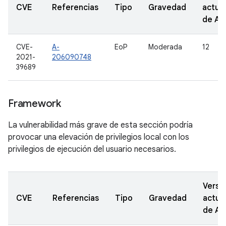
CVE
Referencias
Tipo
Gravedad
actua
de A
CVE-
A-
EoP
Moderada
12
2021-
206090748
39689
Framework
La vulnerabilidad más grave de esta sección podría
provocar una elevación de privilegios local con los
privilegios de ejecución del usuario necesarios.
Versi
CVE
Referencias
Tipo
Gravedad
actua
de A