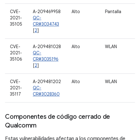
CVE-
A-209469958
Alto
Pantalla
2021-
QC-
35105
CR#3034743
[
2
]
CVE-
A-209481028
Alto
WLAN
2021-
QC-
35106
CR#3035196
[
2
]
CVE-
A-209481202
Alto
WLAN
2021-
QC-
35117
CR#3028360
Componentes de código cerrado de
Qualcomm
Estas vulnerabilidades afectan a los componentes de