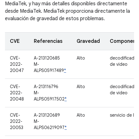
MediaTek, y hay más detalles disponibles directamente
desde MediaTek. MediaTek proporciona directamente la
evaluación de gravedad de estos problemas.
CVE
Referencias
Gravedad
Component
CVE-
A-213120685
Alto
decodificador
2022-
M-
de video
20047
ALPS05917489
*
CVE-
A-213116796
Alto
decodificador
2022-
M-
de video
20048
ALPS05917502
*
CVE-
A-213120689
Alto
servicio de IM
2022-
M-
20053
ALPS06219097
*