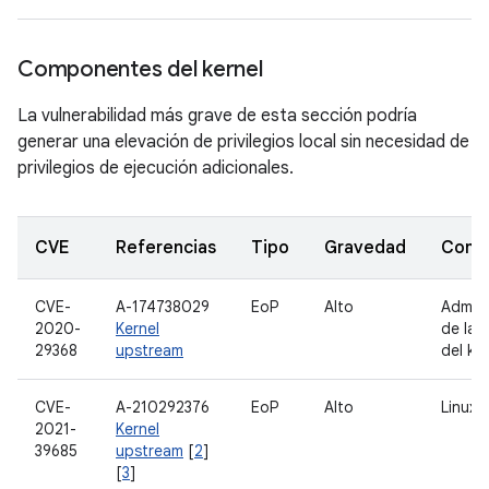
Componentes del kernel
La vulnerabilidad más grave de esta sección podría
generar una elevación de privilegios local sin necesidad de
privilegios de ejecución adicionales.
CVE
Referencias
Tipo
Gravedad
Comp
CVE-
A-174738029
EoP
Alto
Admini
2020-
Kernel
de la 
29368
upstream
del ke
CVE-
A-210292376
EoP
Alto
Linux
2021-
Kernel
39685
upstream
[
2
]
[
3
]