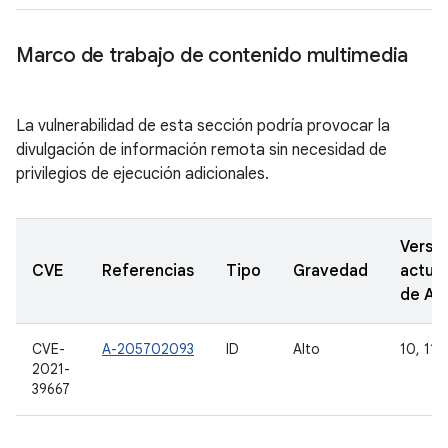
Marco de trabajo de contenido multimedia
La vulnerabilidad de esta sección podría provocar la
divulgación de información remota sin necesidad de
privilegios de ejecución adicionales.
Versi
CVE
Referencias
Tipo
Gravedad
actual
de A
CVE-
A-205702093
ID
Alto
10, 11 y
2021-
39667