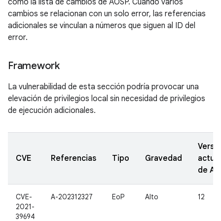
como la lista de cambios de AOSP. Cuando varios
cambios se relacionan con un solo error, las referencias
adicionales se vinculan a números que siguen al ID del
error.
Framework
La vulnerabilidad de esta sección podría provocar una
elevación de privilegios local sin necesidad de privilegios
de ejecución adicionales.
Versi
CVE
Referencias
Tipo
Gravedad
actua
de A
CVE-
A-202312327
EoP
Alto
12
2021-
39694