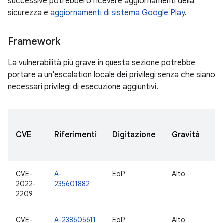
successive potrebbero ricevere aggiornamenti della
sicurezza e
aggiornamenti di sistema Google Play
.
Framework
La vulnerabilità più grave in questa sezione potrebbe
portare a un'escalation locale dei privilegi senza che siano
necessari privilegi di esecuzione aggiuntivi.
Ve
CVE
Riferimenti
Digitazione
Gravità
A
a
CVE-
A-
EoP
Alto
10
2022-
235601882
12
2209
CVE-
A-238605611
EoP
Alto
10