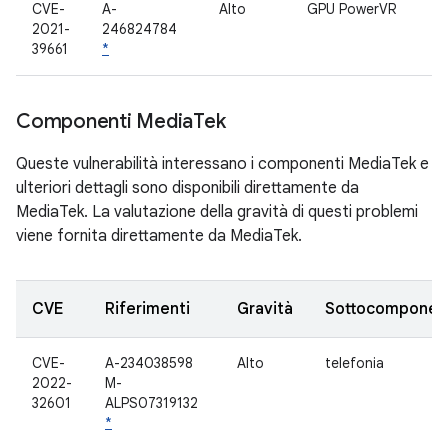
CVE-
A-
Alto
GPU PowerVR
2021-
246824784
39661
*
Componenti Media
Tek
Queste vulnerabilità interessano i componenti MediaTek e
ulteriori dettagli sono disponibili direttamente da
MediaTek. La valutazione della gravità di questi problemi
viene fornita direttamente da MediaTek.
CVE
Riferimenti
Gravità
Sottocomponen
CVE-
A-234038598
Alto
telefonia
2022-
M-
32601
ALPS07319132
*