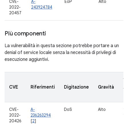
CVE-
A-
EoP
Alto
13
2022-
243924784
20457
Più componenti
La vulnerabilità in questa sezione potrebbe portare a un
denial of service locale senza la necessità di privilegi di
esecuzione aggiuntivi.
Ve
CVE
Riferimenti
Digitazione
Gravità
A
ag
CVE-
A-
DoS
Alto
10,
2022-
236263294
12
20426
[
2
]