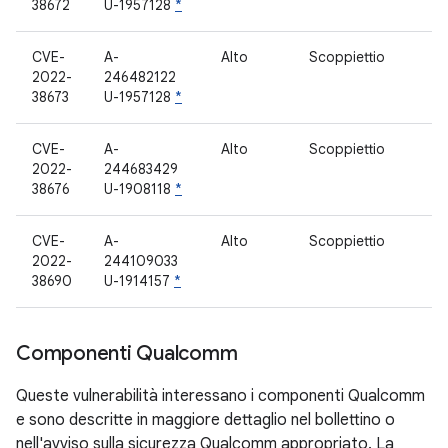
38672
U-1957128
*
CVE-
A-
Alto
Scoppiettio
2022-
246482122
38673
U-1957128
*
CVE-
A-
Alto
Scoppiettio
2022-
244683429
38676
U-1908118
*
CVE-
A-
Alto
Scoppiettio
2022-
244109033
38690
U-1914157
*
Componenti Qualcomm
Queste vulnerabilità interessano i componenti Qualcomm
e sono descritte in maggiore dettaglio nel bollettino o
nell'avviso sulla sicurezza Qualcomm appropriato. La