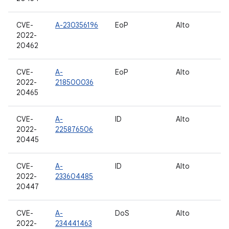
CVE-
A-230356196
EoP
Alto
10
2022-
12
20462
CVE-
A-
EoP
Alto
10
2022-
218500036
12
20465
CVE-
A-
ID
Alto
10
2022-
225876506
12
20445
CVE-
A-
ID
Alto
13
2022-
233604485
20447
CVE-
A-
DoS
Alto
10
2022-
234441463
12