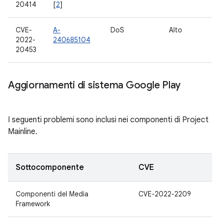
20414
[
2
]
CVE-
A-
DoS
Alto
10
2022-
240685104
12
20453
Aggiornamenti di sistema Google Play
I seguenti problemi sono inclusi nei componenti di Project
Mainline.
Sottocomponente
CVE
Componenti del Media
CVE-2022-2209
Framework