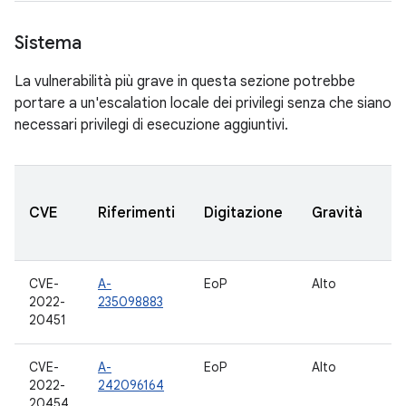
Sistema
La vulnerabilità più grave in questa sezione potrebbe
portare a un'escalation locale dei privilegi senza che siano
necessari privilegi di esecuzione aggiuntivi.
Ve
CVE
Riferimenti
Digitazione
Gravità
A
a
CVE-
A-
EoP
Alto
10
2022-
235098883
12
20451
CVE-
A-
EoP
Alto
10
2022-
242096164
12
20454