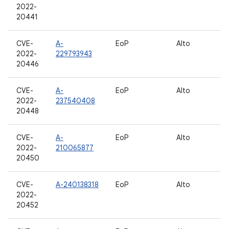
2022-
12
20441
CVE-
A-
EoP
Alto
10
2022-
229793943
20446
CVE-
A-
EoP
Alto
10
2022-
237540408
12
20448
CVE-
A-
EoP
Alto
10
2022-
210065877
12
20450
CVE-
A-240138318
EoP
Alto
13
2022-
20452