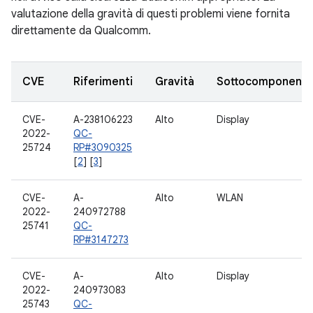
valutazione della gravità di questi problemi viene fornita
direttamente da Qualcomm.
CVE
Riferimenti
Gravità
Sottocomponent
CVE-
A-238106223
Alto
Display
2022-
QC-
25724
RP#3090325
[
2
] [
3
]
CVE-
A-
Alto
WLAN
2022-
240972788
25741
QC-
RP#3147273
CVE-
A-
Alto
Display
2022-
240973083
25743
QC-