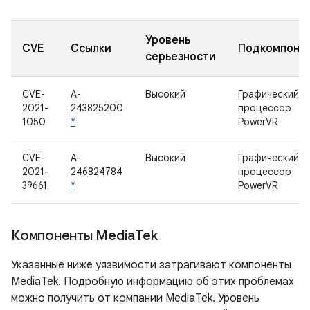
Уровень
CVE
Ссылки
Подкомпоне
серьезности
CVE-
A-
Высокий
Графический
2021-
243825200
процессор
1050
*
PowerVR
CVE-
A-
Высокий
Графический
2021-
246824784
процессор
39661
*
PowerVR
Компоненты Media
Tek
Указанные ниже уязвимости затрагивают компоненты
MediaTek. Подробную информацию об этих проблемах
можно получить от компании MediaTek. Уровень