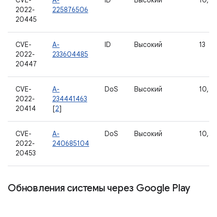
CVE-
A-
ID
Высокий
10, 11
2022-
225876506
20445
CVE-
A-
ID
Высокий
13
2022-
233604485
20447
CVE-
A-
DoS
Высокий
10, 11
2022-
234441463
20414
[
2
]
CVE-
A-
DoS
Высокий
10, 11
2022-
240685104
20453
Обновления системы через Google Play