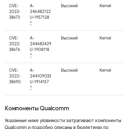
CVE-
A-
Высокий
Kernel
2022-
246482122
38673
U-1957128
*
CVE-
A-
Высокий
Kernel
2022-
244683429
38676
U-1908118
*
CVE-
A-
Высокий
Kernel
2022-
244109033
38690
U-1914157
*
Компоненты Qualcomm
Указанные ниже уязвимости затрагивают компоненты
Qualcomm и подробно описаны в бюллетенях по