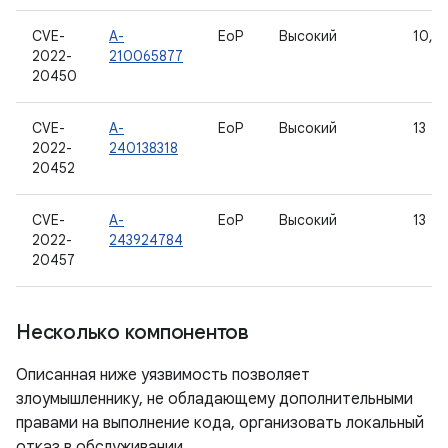
CVE-
A-
EoP
Высокий
10, 11
2022-
210065877
20450
CVE-
A-
EoP
Высокий
13
2022-
240138318
20452
CVE-
A-
EoP
Высокий
13
2022-
243924784
20457
Несколько компонентов
Описанная ниже уязвимость позволяет
злоумышленнику, не обладающему дополнительными
правами на выполнение кода, организовать локальный
отказ в обслуживании.