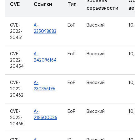
Уровень
Обн
CVE
Ссылки
Тип
серьезности
вер
CVE-
A-
EoP
Высокий
10, 11
2022-
235098883
20451
CVE-
A-
EoP
Высокий
10, 11
2022-
242096164
20454
CVE-
A-
EoP
Высокий
10, 11
2022-
230356196
20462
CVE-
A-
EoP
Высокий
10, 11
2022-
218500036
20465