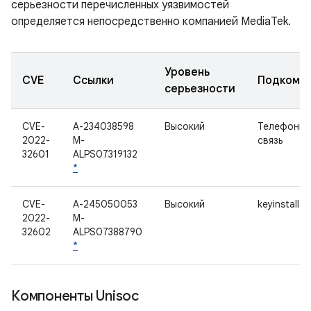
серьезности перечисленных уязвимостей
определяется непосредственно компанией MediaTek.
Уровень
CVE
Ссылки
Подкомп
серьезности
CVE-
A-234038598
Высокий
Телефонна
2022-
M-
связь
32601
ALPS07319132
*
CVE-
A-245050053
Высокий
keyinstall
2022-
M-
32602
ALPS07388790
*
Компоненты Unisoc