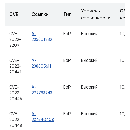
Уровень
Обн
CVE
Ссылки
Тип
серьезности
вер
CVE-
A-
EoP
Высокий
10, 11
2022-
235601882
2209
CVE-
A-
EoP
Высокий
10, 11
2022-
238605611
20441
CVE-
A-
EoP
Высокий
10, 1
2022-
229793943
20446
CVE-
A-
EoP
Высокий
10, 11
2022-
237540408
20448