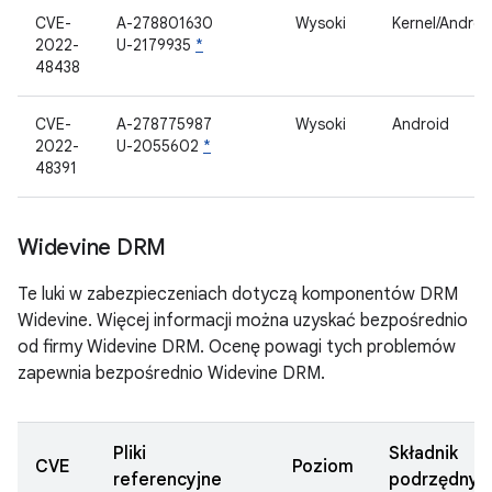
CVE-
A-278801630
Wysoki
Kernel/Androi
2022-
U-2179935
*
48438
CVE-
A-278775987
Wysoki
Android
2022-
U-2055602
*
48391
Widevine DRM
Te luki w zabezpieczeniach dotyczą komponentów DRM
Widevine. Więcej informacji można uzyskać bezpośrednio
od firmy Widevine DRM. Ocenę powagi tych problemów
zapewnia bezpośrednio Widevine DRM.
Pliki
Składnik
CVE
Poziom
referencyjne
podrzędny