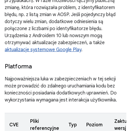
przypadkach). W razie możliwości łączymy publiczną
zmianę, która rozwiązała problem, z identyfikatorem
błędu, np. z listą zmian w AOSP. Jeśli pojedynczy błąd
dotyczy wielu zmian, dodatkowe odniesienia są
połączone z liczbami po identyfikatorze błędu.
Urządzenia z Androidem 10 lub nowszym mogą
otrzymywać aktualizacje zabezpieczeń, a także
aktualizacje systemowe Google Play
.
Platforma
Najpoważniejsza luka w zabezpieczeniach w tej sekcji
może prowadzić do zdalnego uruchamiania kodu bez
konieczności posiadania dodatkowych uprawnień. Do
wykorzystania wymagana jest interakcja użytkownika.
Pliki
Zaktua
CVE
Typ
Poziom
referencyjne
wersje