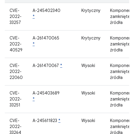
CVE-
A-245402340
Krytyczny
Komponent
2022-
*
zamknięteg
33257
źródła
CVE-
A-261470065
Krytyczny
Komponent
2022-
*
zamknięteg
40529
źródła
CVE-
A-261470067
*
Wysoki
Komponent
2022-
zamknięteg
22060
źródła
CVE-
A-245403689
Wysoki
Komponent
2022-
*
zamknięteg
33251
źródła
CVE-
A-245611823
*
Wysoki
Komponent
2022-
zamknięteg
33264
źródła