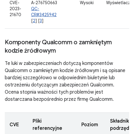
CVE-
A-276750663
Wysoki
Wyświetlacz
2023-
QC-
21670
CR#3425942
[
2
] [
3
]
Komponenty Qualcomm o zamkniętym
kodzie źródłowym
Te luki w zabezpieczeniach dotyczą komponentów
Qualcomm o zamkniętym kodzie źródłowym i są opisane
bardziej szczegółowo w odpowiednim biuletynie lub
ostrzeżeniu dotyczącym zabezpieczeń Qualcomm.
Ocena stopnia ważności tych problemów jest
dostarczana bezpośrednio przez firmę Qualcomm.
Pliki
Składnik
CVE
Poziom
referencyjne
podrzędn