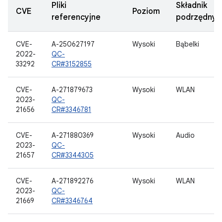
Pliki
Składnik
CVE
Poziom
referencyjne
podrzędny
CVE-
A-250627197
Wysoki
Bąbelki
2022-
QC-
33292
CR#3152855
CVE-
A-271879673
Wysoki
WLAN
2023-
QC-
21656
CR#3346781
CVE-
A-271880369
Wysoki
Audio
2023-
QC-
21657
CR#3344305
CVE-
A-271892276
Wysoki
WLAN
2023-
QC-
21669
CR#3346764