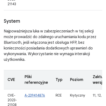
21143
System
Najpoważniejsza luka w zabezpieczeniach w tej sekcji
może prowadzić do zdalnego uruchamiania kodu przez
Bluetooth, jeśli włączona jest obsługa HFP, bez
konieczności posiadania dodatkowych uprawnień do
wykonywania. Wykorzystanie nie wymaga interakcji
użytkownika.
Pliki
Zaktua
CVE
Typ
Poziom
referencyjne
wersje
CVE-
A-239414876
RCE
Krytyczny
11, 12, 12
2023-
21108