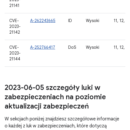
21141
CVE-
A-262243665
ID
Wysoki
11, 12, 12
2023-
21142
CVE-
A-252766417
DoS
Wysoki
11, 12, 12
2023-
21144
2023-06-05 szczegóły luki w
zabezpieczeniach na poziomie
aktualizacji zabezpieczeń
W sekcjach poniżej znajdziesz szczegółowe informacje
o każdej z luk w zabezpieczeniach, które dotyczą