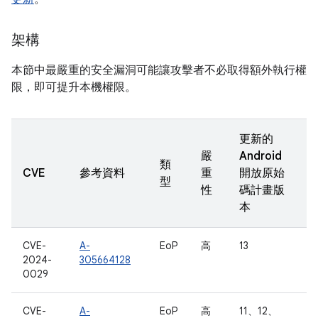
架構
本節中最嚴重的安全漏洞可能讓攻擊者不必取得額外執行權
限，即可提升本機權限。
更新的
嚴
Android
類
CVE
參考資料
重
開放原始
型
性
碼計畫版
本
CVE-
A-
EoP
高
13
2024-
305664128
0029
CVE-
A-
EoP
高
11、12、