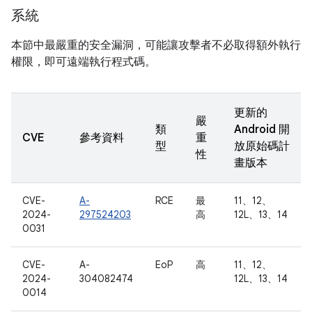
系統
本節中最嚴重的安全漏洞，可能讓攻擊者不必取得額外執行
權限，即可遠端執行程式碼。
更新的
嚴
類
Android 開
CVE
參考資料
重
型
放原始碼計
性
畫版本
CVE-
A-
RCE
最
11、12、
2024-
297524203
高
12L、13、14
0031
CVE-
A-
EoP
高
11、12、
2024-
304082474
12L、13、14
0014