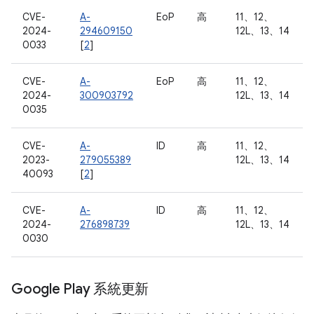
CVE-
A-
EoP
高
11、12、
2024-
294609150
12L、13、14
0033
[
2
]
CVE-
A-
EoP
高
11、12、
2024-
300903792
12L、13、14
0035
CVE-
A-
ID
高
11、12、
2023-
279055389
12L、13、14
40093
[
2
]
CVE-
A-
ID
高
11、12、
2024-
276898739
12L、13、14
0030
Google Play 系統更新