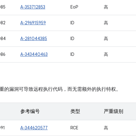
085
A-353712853
EoP
高
082
A-296915959
ID
高
084
A-281044385
ID
高
086
A-343440463
ID
高
重的漏洞可导致远程执行代码，而无需额外的执行特权。
参考编号
类型
严重级别
91
A-344620577
RCE
高