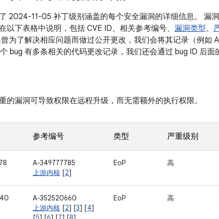
 2024-11-05 补丁级别涵盖的每个安全漏洞的详细信息。 
在以下表格中说明，包括 CVE ID、相关参考编号、
漏洞类型
、
果曾为了解决相应问题而做过公开更改，我们会将其记录（例如 A
如果某个 bug 有多条相关的代码更改记录，我们还会通过 bug ID
重的漏洞可导致权限在远程升级，而无需额外的执行权限。
参考编号
类型
严重级别
78
A-349777785
EoP
高
上游内核
[
2
]
740
A-352520660
EoP
高
上游内核
[
2
] [
3
] [
4
]
[
5
] [
6
] [
7
] [
8
]