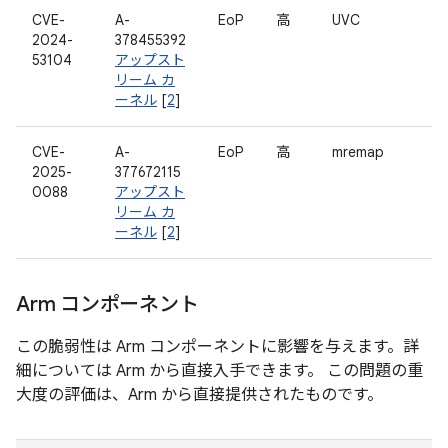
CVE-
A-
EoP
高
UVC
2024-
378455392
53104
アップスト
リーム カ
ーネル
[
2
]
CVE-
A-
EoP
高
mremap
2025-
377672115
0088
アップスト
リーム カ
ーネル
[
2
]
Arm コンポーネント
この脆弱性は Arm コンポーネントに影響を与えます。詳
細については Arm から直接入手できます。 この問題の重
大度の評価は、Arm から直接提供されたものです。