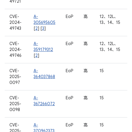
49721
CVE-
A-
EoP
高
12、12L、
2024-
305695605
13、14、15
49743
[
2
] [
3
]
CVE-
A-
EoP
高
12、12L、
2024-
359179312
13、14、15
49746
[
2
]
CVE-
A-
EoP
高
15
2025-
364037868
0097
CVE-
A-
EoP
高
15
2025-
367266072
0098
CVE-
A-
EoP
高
15
2025-
370962373