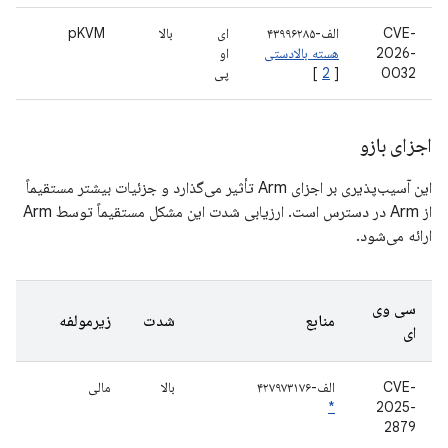
CVE-
الف-۴۳۹۹۶۲۸۵
ای
بالا
pKVM
2026-
هسته بالادستی
او
0032
[
2
]
پی
اجزای بازو
این آسیب‌پذیری بر اجزای Arm تأثیر می‌گذارد و جزئیات بیشتر مستقیماً
از Arm در دسترس است. ارزیابی شدت این مشکل مستقیماً توسط Arm
ارائه می‌شود.
سی وی
منابع
شدت
زیرمولفه
ای
CVE-
الف-۴۲۷۹۷۳۱۷۶
بالا
مالی
*
2025-
2879