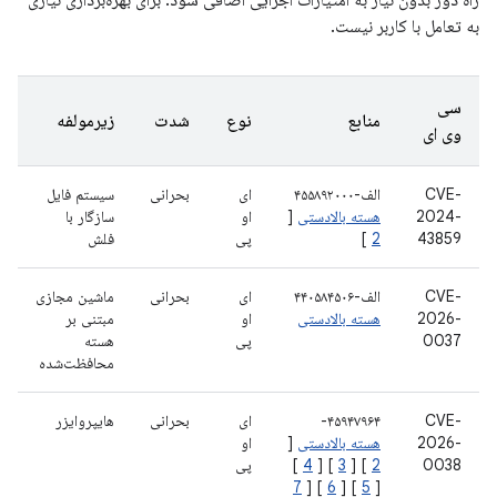
راه دور بدون نیاز به امتیازات اجرایی اضافی شود. برای بهره‌برداری نیازی
به تعامل با کاربر نیست.
سی
منابع
نوع
شدت
زیرمولفه
وی ای
CVE-
الف-۴۵۵۸۹۲۰۰۰
ای
بحرانی
سیستم فایل
2024-
هسته بالادستی
[
او
سازگار با
43859
2
]
پی
فلش
CVE-
الف-۴۴۰۵۸۴۵۰۶
ای
بحرانی
ماشین مجازی
2026-
هسته بالادستی
او
مبتنی بر
0037
پی
هسته
محافظت‌شده
CVE-
‎-۴۵۹۴۷۹۶۴‎
ای
بحرانی
هایپروایزر
2026-
هسته بالادستی
[
او
0038
2
] [
3
] [
4
]
پی
7
] [
6
] [
5
[