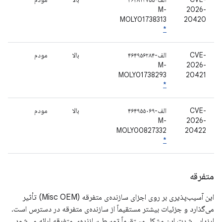
M-
2026-
MOLY01738313
20420
*
CVE-
الف-۴۶۴۹۵۶۲۸۴
بالا
مودم
M-
2026-
MOLY01738293
20421
*
CVE-
الف-۴۶۴۹۵۵۰۶۹
بالا
مودم
M-
2026-
MOLY00827332
20422
*
متفرقه
این آسیب‌پذیری بر روی اجزای سازنده‌ی متفرقه (Misc OEM) تأثیر
می‌گذارد و جزئیات بیشتر مستقیماً از سازنده‌ی متفرقه در دسترس است.
ارزیابی شدت این مشکل مستقیماً توسط سازنده‌ی متفرقه ارائه می‌شود.