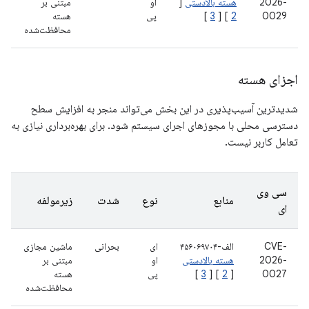
2026-
هسته بالادستی
[
او
مبتنی بر
0029
2
] [
3
]
پی
هسته
محافظت‌شده
اجزای هسته
شدیدترین آسیب‌پذیری در این بخش می‌تواند منجر به افزایش سطح
دسترسی محلی با مجوزهای اجرای سیستم شود. برای بهره‌برداری نیازی به
تعامل کاربر نیست.
سی وی
منابع
نوع
شدت
زیرمولفه
ای
CVE-
الف-۴۵۶۰۶۹۷۰۴
ای
بحرانی
ماشین مجازی
2026-
هسته بالادستی
او
مبتنی بر
0027
[
2
] [
3
]
پی
هسته
محافظت‌شده