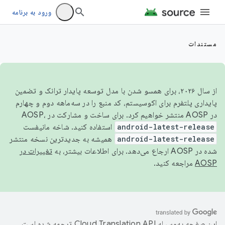
ورود به برنامه
مستندات
از سال ۲۰۲۶، برای همسو شدن با مدل توسعه پایدار ترانک و تضمین
پایداری پلتفرم برای اکوسیستم، کد منبع را در سه‌ماهه دوم و چهارم
در AOSP منتشر خواهیم کرد. برای ساخت و مشارکت در AOSP،
android-latest-release
استفاده کنید. شاخه مانیفست
android-latest-release
همیشه به جدیدترین نسخه منتشر
شده در AOSP ارجاع می‌دهد. برای اطلاعات بیشتر، به
تغییرات در
AOSP
مراجعه کنید.
این صفحه به‌وسیله
ترجمه شده است.