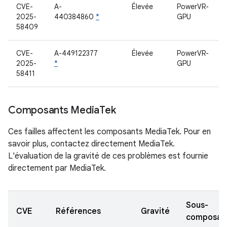
CVE-
A-
Élevée
PowerVR-
2025-
440384860
*
GPU
58409
CVE-
A-449122377
Élevée
PowerVR-
2025-
*
GPU
58411
Composants Media
Tek
Ces failles affectent les composants MediaTek. Pour en
savoir plus, contactez directement MediaTek.
L'évaluation de la gravité de ces problèmes est fournie
directement par MediaTek.
Sous-
CVE
Références
Gravité
composan