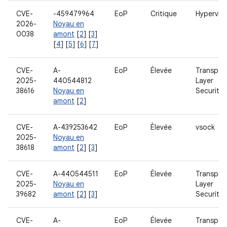
CVE-
-459479964
EoP
Critique
Hypervis
2026-
Noyau en
0038
amont
[
2
] [
3
]
[
4
] [
5
] [
6
] [
7
]
CVE-
A-
EoP
Élevée
Transpor
2025-
440544812
Layer
38616
Noyau en
Security
amont
[
2
]
CVE-
A-439253642
EoP
Élevée
vsock
2025-
Noyau en
38618
amont
[
2
] [
3
]
CVE-
A-440544511
EoP
Élevée
Transpor
2025-
Noyau en
Layer
39682
amont
[
2
] [
3
]
Security
CVE-
A-
EoP
Élevée
Transpor