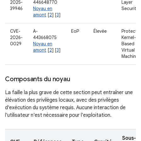
2025-
446648770
Layer
39946
Noyau en
Security
amont
[
2
] [
3
]
CVE-
A-
EoP
Élevée
Protecte
2026-
443668075
Kernel-
0029
Noyau en
Based
amont
[
2
] [
3
]
Virtual
Machine
Composants du noyau
La faille la plus grave de cette section peut entraîner une
élévation des privilèges locaux, avec des privilèges
d'exécution du système requis. Aucune interaction de
l'utilisateur n'est nécessaire pour l'exploitation.
Sous-