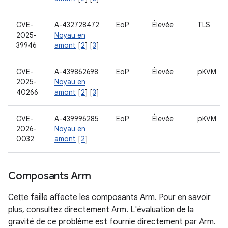
CVE-
A-432728472
EoP
Élevée
TLS
2025-
Noyau en
39946
amont
[
2
] [
3
]
CVE-
A-439862698
EoP
Élevée
pKVM
2025-
Noyau en
40266
amont
[
2
] [
3
]
CVE-
A-439996285
EoP
Élevée
pKVM
2026-
Noyau en
0032
amont
[
2
]
Composants Arm
Cette faille affecte les composants Arm. Pour en savoir
plus, consultez directement Arm. L'évaluation de la
gravité de ce problème est fournie directement par Arm.