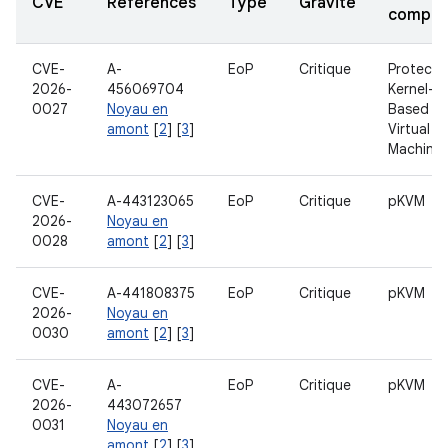
CVE
Références
Type
Gravité
compos
CVE-
A-
EoP
Critique
Protecte
2026-
456069704
Kernel-
0027
Noyau en
Based
amont
[
2
] [
3
]
Virtual
Machine
CVE-
A-443123065
EoP
Critique
pKVM
2026-
Noyau en
0028
amont
[
2
] [
3
]
CVE-
A-441808375
EoP
Critique
pKVM
2026-
Noyau en
0030
amont
[
2
] [
3
]
CVE-
A-
EoP
Critique
pKVM
2026-
443072657
0031
Noyau en
amont
[
2
] [
3
]