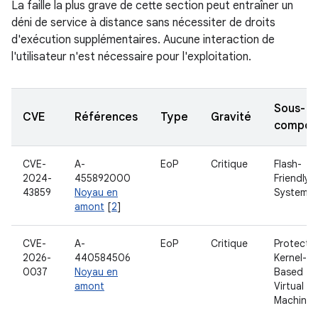
La faille la plus grave de cette section peut entraîner un
déni de service à distance sans nécessiter de droits
d'exécution supplémentaires. Aucune interaction de
l'utilisateur n'est nécessaire pour l'exploitation.
Sous-
CVE
Références
Type
Gravité
compos
CVE-
A-
EoP
Critique
Flash-
2024-
455892000
Friendly F
43859
Noyau en
System
amont
[
2
]
CVE-
A-
EoP
Critique
Protecte
2026-
440584506
Kernel-
0037
Noyau en
Based
amont
Virtual
Machine