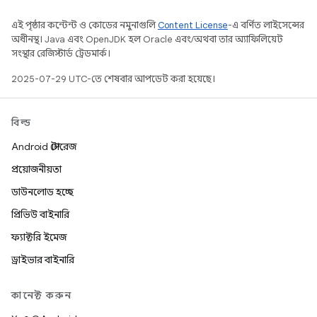
এই পৃষ্ঠার কন্টেন্ট ও কোডের নমুনাগুলি
Content License
-এ বর্ণিত লাইসেন্সের
অধীনস্থ। Java এবং OpenJDK হল Oracle এবং/অথবা তার অ্যাফিলিয়েট
সংস্থার রেজিস্টার্ড ট্রেডমার্ক।
2025-07-29 UTC-তে শেষবার আপডেট করা হয়েছে।
বিল্ড
Android স্টোরেজ
প্রয়োজনীয়তা
ডাউনলোড হচ্ছে
প্রিভিউ বাইনারি
ফ্যাক্টরি ইমেজ
ড্রাইভার বাইনারি
কানেক্ট করুন