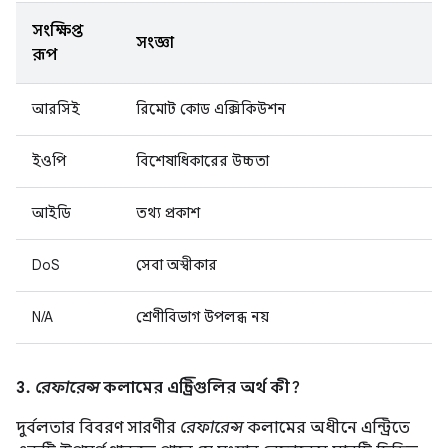
সংক্ষিপ্ত
সংজ্ঞা
রূপ
আরসিই
রিমোট কোড এক্সিকিউশন
ইওপি
বিশেষাধিকারের উচ্চতা
আইডি
তথ্য প্রকাশ
DoS
সেবা অস্বীকার
N/A
শ্রেণীবিভাগ উপলব্ধ নয়
3.
রেফারেন্স
কলামের এন্ট্রিগুলির অর্থ কী?
দুর্বলতার বিবরণ সারণীর
রেফারেন্স
কলামের অধীনে এন্ট্রিতে