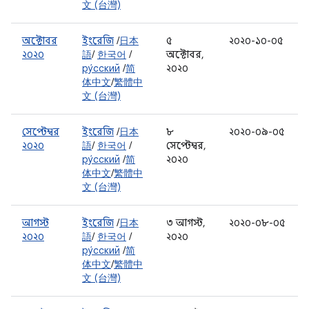
文 (台灣)
অক্টোবর
ইংরেজি
/
日本
৫
২০২০-১০-০৫
২০২০
語
/
한국어
/
অক্টোবর,
ру́сский
/
简
২০২০
体中文
/
繁體中
文 (台灣)
সেপ্টেম্বর
ইংরেজি
/
日本
৮
২০২০-০৯-০৫
২০২০
語
/
한국어
/
সেপ্টেম্বর,
ру́сский
/
简
২০২০
体中文
/
繁體中
文 (台灣)
আগস্ট
ইংরেজি
/
日本
৩ আগস্ট,
২০২০-০৮-০৫
২০২০
語
/
한국어
/
২০২০
ру́сский
/
简
体中文
/
繁體中
文 (台灣)