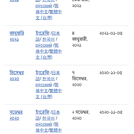
ру́сский
/
简
২০২১
体中文
/
繁體中
文 (台灣)
জানুয়ারি
ইংরেজি
/
日本
৪
২০২১-০১-০৫
২০২১
語
/
한국어
/
জানুয়ারী,
ру́сский
/
简
২০২১
体中文
/
繁體中
文 (台灣)
ডিসেম্বর
ইংরেজি
/
日本
৭
২০২০-১২-০৫
২০২০
語
/
한국어
/
ডিসেম্বর,
ру́сский
/
简
২০২০
体中文
/
繁體中
文 (台灣)
নভেম্বর
ইংরেজি
/
日本
২ নভেম্বর,
২০২০-১১-০৫
২০২০
語
/
한국어
/
২০২০
ру́сский
/
简
体中文
/
繁體中