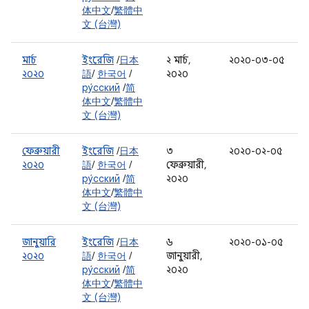
体中文
/
繁體中
文 (台灣)
মার্চ
ইংরেজি
/
日本
২ মার্চ,
২০২০-০৩-০৫
২০২০
語
/
한국어
/
২০২০
ру́сский
/
简
体中文
/
繁體中
文 (台灣)
ফেব্রুয়ারী
ইংরেজি
/
日本
৩
২০২০-০২-০৫
২০২০
語
/
한국어
/
ফেব্রুয়ারী,
ру́сский
/
简
২০২০
体中文
/
繁體中
文 (台灣)
জানুয়ারি
ইংরেজি
/
日本
৬
২০২০-০১-০৫
২০২০
語
/
한국어
/
জানুয়ারী,
ру́сский
/
简
২০২০
体中文
/
繁體中
文 (台灣)