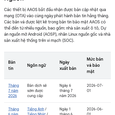
Các thiết bị AAOS bắt đầu nhận được bản cập nhật qua
mạng (OTA) vào cùng ngày phát hành bản tin hằng tháng.
Các bản vá được liệt kê trong bản tin bảo mật AAOS có
thể đến từ nhiều nguồn, bao gồm: nhà sản xuất ô tô, Dự
án nguồn mở Android (AOSP), nhân Linux nguồn gốc và nhà
sản xuất hệ thống trên vi mạch (SOC).
Mức bản
Bản
Ngày
Ngôn ngữ
vá bảo
tin
xuất bản
mật
Tháng
Bản dịch sẽ
Ngày 6
2026-07-
7 năm
sớm được
tháng 7
01
2026
cung cấp
năm 2026
Tháng
Tiếng Anh
/
Ngày 1
2026-06-
6 năm
Tiếng Nhật
/
tháng 6
01