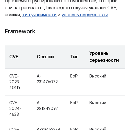
Проблемы сгруппированы по компонентам, которые
они затрагивают. Для каждого случая указаны CVE,
ссылки,
тип уязвимости
и
уровень серьезности
.
Framework
Уровень
CVE
Ссылки
Тип
серьезности
CVE-
A-
EoP
Высокий
2023-
231476072
40119
CVE-
A-
EoP
Высокий
2024-
281849097
4628
CVE-
A-316152378
EoP
Высокий