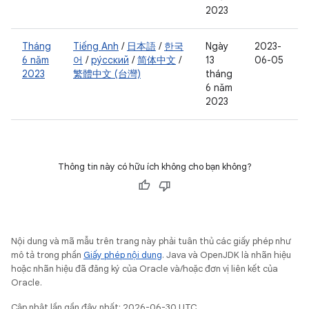
2023
Tháng
Tiếng Anh
/
日本語
/
한국
Ngày
2023-
6 năm
어
/
ру́сский
/
简体中文
/
13
06-05
2023
繁體中文 (台灣)
tháng
6 năm
2023
Thông tin này có hữu ích không cho bạn không?
Nội dung và mã mẫu trên trang này phải tuân thủ các giấy phép như
mô tả trong phần
Giấy phép nội dung
. Java và OpenJDK là nhãn hiệu
hoặc nhãn hiệu đã đăng ký của Oracle và/hoặc đơn vị liên kết của
Oracle.
Cập nhật lần gần đây nhất: 2026-06-30 UTC.