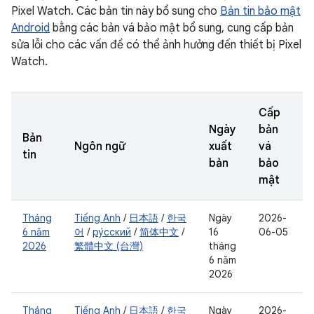
Pixel Watch. Các bản tin này bổ sung cho
Bản tin bảo mật
Android
bằng các bản vá bảo mật bổ sung, cung cấp bản
sửa lỗi cho các vấn đề có thể ảnh hưởng đến thiết bị Pixel
Watch.
Cấp
Ngày
bản
Bản
Ngôn ngữ
xuất
vá
tin
bản
bảo
mật
Tháng
Tiếng Anh
/
日本語
/
한국
Ngày
2026-
6 năm
어
/
ру́сский
/
简体中文
/
16
06-05
2026
繁體中文 (台灣)
tháng
6 năm
2026
Tháng
Tiếng Anh
/
日本語
/
한국
Ngày
2026-