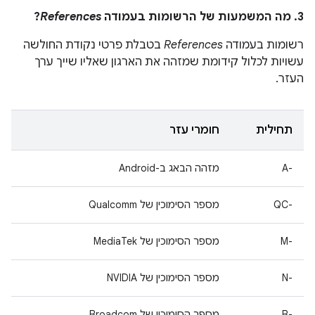
3. מה המשמעות של הרשומות בעמודה
References
?
רשומות בעמודה
References
בטבלת פרטי נקודת החולשה
עשויות לכלול קידומת שמזהה את הארגון שאליו שייך ערך
העזר.
תחילית
חומרי עזר
A-‎
מזהה הבאג ב-Android
QC-‎
מספר הסימוכין של Qualcomm
M-‎
מספר הסימוכין של MediaTek
N-‎
מספר הסימוכין של NVIDIA
B-‎
מספר הסימוכין של Broadcom