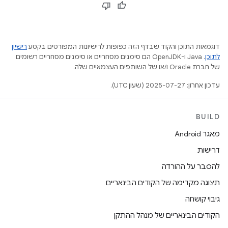
דוגמאות התוכן והקוד שבדף הזה כפופות לרישיונות המפורטים בקטע
רישיון
לתוכן
.‏ Java ו-OpenJDK הם סימנים מסחריים או סימנים מסחריים רשומים
של חברת Oracle ו/או של השותפים העצמאיים שלה.
עדכון אחרון: 2025-07-27 (שעון UTC).
BUILD
מאגר Android
דרישות
להסבר על ההורדה
תצוגה מקדימה של הקודים הבינאריים
גיבוי קושחה
הקודים הבינאריים של מנהל ההתקן