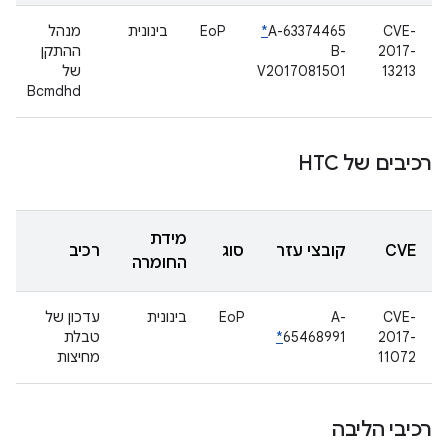
CVE-
A-63374465
*
EoP
בינונית
מנהל
2017-
B-
ההתקן
13213
V2017081501
של
Bcmdhd
רכיבים של HTC
מידת
CVE
קובצי עזר
סוג
רכיב
החומרה
CVE-
A-
EoP
בינונית
עדכון של
2017-
65468991
*
טבלת
11072
מחיצות
רכיבי הליבה