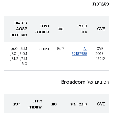
מערכת
גרסאות
קובצי
מידת
CVE
סוג
AOSP
עזר
החומרה
מעודכנות
CVE-
A-
EoP
בינונית
5.1.1, ‏ 6.0, ‏
2017-
62187985
6.0.1, ‏ 7.0, ‏
13212
7.1.1, ‏ 7.1.2, ‏
8.0
רכיבים של Broadcom
מידת
CVE
קובצי עזר
סוג
רכיב
החומרה