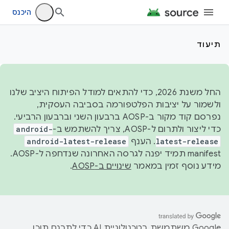
היכנס
תיעוד
החל משנת 2026, כדי להתאים למודל הפיתוח היציב שלנו
ולשמור על יציבות הפלטפורמה בסביבה העסקית,
נפרסם קוד מקור ב-AOSP ברבעון השני וברבעון הרביעי.
כדי ליצור ולתרום ל-AOSP, צריך להשתמש ב-
android-
latest-release
. הענף
android-latest-release
manifest תמיד יפנה לגרסה האחרונה שנדחפה ל-AOSP.
מידע נוסף זמין במאמר
שינויים ב-AOSP
.
‫Google משתמשת בטכנולוגיית AI כדי לתרגם תוכן