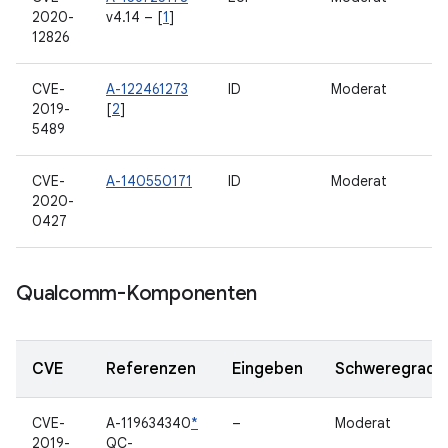
2020-
v4.14 – [
1
]
12826
CVE-
A-122461273
ID
Moderat
2019-
[
2
]
5489
CVE-
A-140550171
ID
Moderat
2020-
0427
Qualcomm-Komponenten
CVE
Referenzen
Eingeben
Schweregrad
CVE-
A-119634340
*
–
Moderat
2019-
QC-