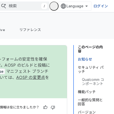
/
ログイン
ive
リファレンス
このページの内
容
ットフォームの安定性を確保
お知らせ
す。AOSP のビルドと投稿に
セキュリティ パ
se
マニフェスト ブランチ
ッチ
ついては、
AOSP の変更点
を
Qualcomm コ
ンポーネント
機能パッチ
一般的な質問と
回答
情報は役に立ちましたか？
バージョン