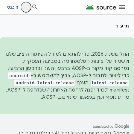
היכנס
תיעוד
החל משנת 2026, כדי להתאים למודל הפיתוח היציב שלנו
ולשמור על יציבות הפלטפורמה בסביבה העסקית,
נפרסם קוד מקור ב-AOSP ברבעון השני וברבעון הרביעי.
כדי ליצור ולתרום ל-AOSP, צריך להשתמש ב-
android-
latest-release
. הענף
android-latest-release
manifest תמיד יפנה לגרסה האחרונה שנדחפה ל-AOSP.
מידע נוסף זמין במאמר
שינויים ב-AOSP
.
‫Google משתמשת בטכנולוגיית AI כדי לתרגם תוכן