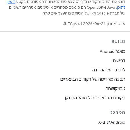
דוגמאות התוכן והקוד שבדף הזה כפופות לרישיונות המפורטים בקטע
רישיון
לתוכן
.‏ Java ו-OpenJDK הם סימנים מסחריים או סימנים מסחריים רשומים
של חברת Oracle ו/או של השותפים העצמאיים שלה.
עדכון אחרון: 2026-06-24 (שעון UTC).
BUILD
מאגר Android
דרישות
להסבר על ההורדה
תצוגה מקדימה של הקודים הבינאריים
גיבוי קושחה
הקודים הבינאריים של מנהל ההתקן
המרכז
‫‎@Android ב-X