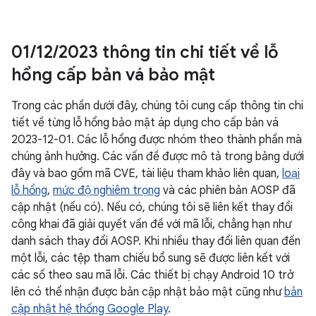
01
/
12
/
2023 thông tin chi tiết về lỗ
hổng cấp bản vá bảo mật
Trong các phần dưới đây, chúng tôi cung cấp thông tin chi
tiết về từng lỗ hổng bảo mật áp dụng cho cấp bản vá
2023-12-01. Các lỗ hổng được nhóm theo thành phần mà
chúng ảnh hưởng. Các vấn đề được mô tả trong bảng dưới
đây và bao gồm mã CVE, tài liệu tham khảo liên quan,
loại
lỗ hổng
,
mức độ nghiêm trọng
và các phiên bản AOSP đã
cập nhật (nếu có). Nếu có, chúng tôi sẽ liên kết thay đổi
công khai đã giải quyết vấn đề với mã lỗi, chẳng hạn như
danh sách thay đổi AOSP. Khi nhiều thay đổi liên quan đến
một lỗi, các tệp tham chiếu bổ sung sẽ được liên kết với
các số theo sau mã lỗi. Các thiết bị chạy Android 10 trở
lên có thể nhận được bản cập nhật bảo mật cũng như
bản
cập nhật hệ thống Google Play
.