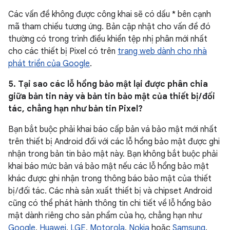
Các vấn đề không được công khai sẽ có dấu * bên cạnh
mã tham chiếu tương ứng. Bản cập nhật cho vấn đề đó
thường có trong trình điều khiển tệp nhị phân mới nhất
cho các thiết bị Pixel có trên
trang web dành cho nhà
phát triển của Google
.
5. Tại sao các lỗ hổng bảo mật lại được phân chia
giữa bản tin này và bản tin bảo mật của thiết bị / đối
tác, chẳng hạn như bản tin Pixel?
Bạn bắt buộc phải khai báo cấp bản vá bảo mật mới nhất
trên thiết bị Android đối với các lỗ hổng bảo mật được ghi
nhận trong bản tin bảo mật này. Bạn không bắt buộc phải
khai báo mức bản vá bảo mật nếu các lỗ hổng bảo mật
khác được ghi nhận trong thông báo bảo mật của thiết
bị / đối tác. Các nhà sản xuất thiết bị và chipset Android
cũng có thể phát hành thông tin chi tiết về lỗ hổng bảo
mật dành riêng cho sản phẩm của họ, chẳng hạn như
Google
,
Huawei
,
LGE
,
Motorola
,
Nokia
hoặc
Samsung
.