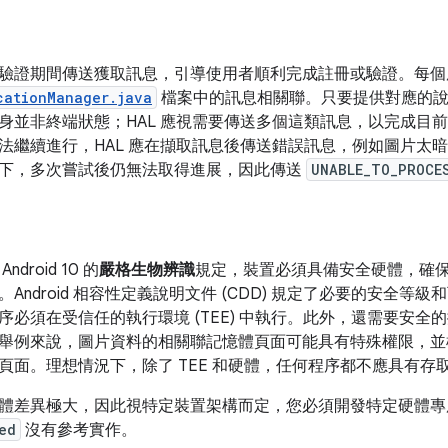
驗證期間傳送獲取訊息，引導使用者順利完成註冊或驗證。每個
cationManager.java
檔案中的訊息相關聯。只要提供對應的說
身並非終端狀態；HAL 應視需要傳送多個這類訊息，以完成目
法繼續進行，HAL 應在擷取訊息後傳送錯誤訊息，例如圖片太
下，多次嘗試後仍無法取得進展，因此傳送
UNABLE_TO_PROCE
droid 10 的
嚴格生物辨識
規定，裝置必須具備安全硬體，確
Android 相容性定義說明文件 (CDD) 規定了必要的安全等級和
序必須在受信任的執行環境 (TEE) 中執行。此外，還需要安
舉例來說，圖片資料的相關聯記憶體頁面可能具有特殊權限，並
頁面。理想情況下，除了 TEE 和硬體，任何程序都不應具有存
體差異極大，因此視特定裝置架構而定，您必須開發特定硬體專
ed
沒有參考實作。