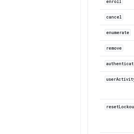
enroll
cancel
enumerate
remove
authenticat
user
Activit
reset
Lockou