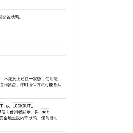
回閒置狀態。
AL 不處於上述任一狀態，使用這
正在進行驗證，呼叫這個方法可能會延
UT
LOCKOUT
_
或
set
以便向使用者顯示。與
能安全地重設內部狀態。僅為目前