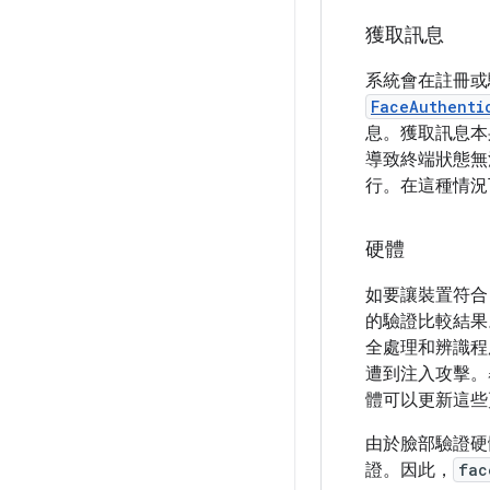
獲取訊息
系統會在註冊或
FaceAuthenti
息。獲取訊息本
導致終端狀態無
行。在這種情況
硬體
如要讓裝置符合 An
的驗證比較結果。
全處理和辨識程
遭到注入攻擊。
體可以更新這些
由於臉部驗證硬
證。因此，
fac