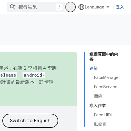
/
登入
這個頁面中的內
容
，在第 2 季和第 4 季將
建築
release
。
android-
FaceManager
始碼計畫的最新版本。詳情請
FaceService
面臨
導入作業
Face HIDL
狀態圖