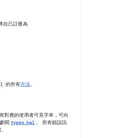
它會將自己註冊為
al
的所有
方法
。
有對應的使用者可見字串，可向
參閱
types.hal
。 所有錯誤訊
態。