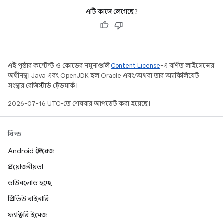
এটি কাজে লেগেছে?
এই পৃষ্ঠার কন্টেন্ট ও কোডের নমুনাগুলি
Content License
-এ বর্ণিত লাইসেন্সের
অধীনস্থ। Java এবং OpenJDK হল Oracle এবং/অথবা তার অ্যাফিলিয়েট
সংস্থার রেজিস্টার্ড ট্রেডমার্ক।
2026-07-16 UTC-তে শেষবার আপডেট করা হয়েছে।
বিল্ড
Android স্টোরেজ
প্রয়োজনীয়তা
ডাউনলোড হচ্ছে
প্রিভিউ বাইনারি
ফ্যাক্টরি ইমেজ