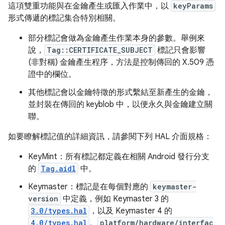
這項雙重功能與在金鑰產生或匯入作業中，以
keyParams
形式傳遞的標記集合特別相關。
部分標記會做為金鑰產生作業本身的參數。舉例來
說，
Tag::CERTIFICATE_SUBJECT
標記只會影響
(非對稱) 金鑰產生程序，方法是控制傳回的 X.509 憑
證中的欄位。
其他標記會以金鑰特徵的形式繫結至新產生的金鑰，
並封裝在傳回的 keyblob 中，以便永久與金鑰建立關
聯。
如要瞭解標記值的詳細資訊，請參閱下列 HAL 介面規格：
KeyMint：所有標記都定義在相關 Android 發行分支
的
Tag.aidl
中。
Keymaster：標記是在每個對應的
keymaster-
version
中定義，例如 Keymaster 3 的
3.0/types.hal
，以及 Keymaster 4 的
4.0/types.hal
。
platform/hardware/interfac