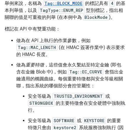
舉例來說，名稱為
Tag::BLOCK_MODE
的標記具有
4
的基
本列舉值，以及
TagType::ENUM_REP
型別標記，指出相
關聯的值是可重複的列舉 (在本例中為
BlockMode
)。
標記在 API 中有雙重功能：
做為在 API 上執行的作業參數，例如
Tag::MAC_LENGTH
(在 HMAC 簽署作業中) 表示要求
的 HMAC 長度。
做為
重要特徵
，這些值會永久繫結至特定金鑰 (即包
含在金鑰 Blob 中)，例如
Tag::EC_CURVE
會指出金
鑰適用的橢圓曲線。每個重要特徵都與安全等級相關
聯，指出系統的哪個部分會控管屬性：
安全等級為
TRUSTED_ENVIRONMENT
或
STRONGBOX
的主要特徵會在安全硬體中強制執
行。
安全等級為
SOFTWARE
或
KEYSTORE
的重要
特徵只會由
keystore2
系統服務強制執行 (因