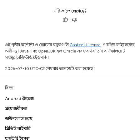
এটি কাজে লেগেছে?
এই পৃষ্ঠার কন্টেন্ট ও কোডের নমুনাগুলি
Content License
-এ বর্ণিত লাইসেন্সের
অধীনস্থ। Java এবং OpenJDK হল Oracle এবং/অথবা তার অ্যাফিলিয়েট
সংস্থার রেজিস্টার্ড ট্রেডমার্ক।
2026-07-10 UTC-তে শেষবার আপডেট করা হয়েছে।
বিল্ড
Android স্টোরেজ
প্রয়োজনীয়তা
ডাউনলোড হচ্ছে
প্রিভিউ বাইনারি
ফ্যাক্টরি ইমেজ