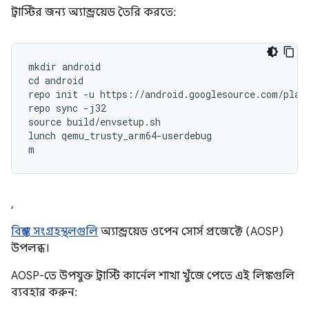
ট্রাস্টির জন্য অ্যান্ড্রয়েড তৈরি করতে:
mkdir android

cd android

repo init -u https://android.googlesource.com/platf
repo sync -j32

source build/envsetup.sh

lunch qemu_trusty_arm64-userdebug

m
,
বিশ্বস্ত সংগ্রহস্থলগুলি
অ্যান্ড্রয়েড ওপেন সোর্স প্রজেক্টে (AOSP)
উপলব্ধ।
AOSP-তে উপযুক্ত ট্রাস্টি কার্নেল শাখা খুঁজে পেতে এই লিঙ্কগুলি
ব্যবহার করুন: